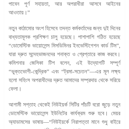
পাবেন পূর্ণ সহায়তা, আর অপরাধীরা আসবে আইনের
আওতায়।”
নতুন কাঠামোর অংশ হিসেবে তদন্ত কর্মকর্তাদের জন্য দুই দিনের
বাধ্যতামূলক প্রশিক্ষণ চালু হয়েছে। পাশাপাশি গঠিত হয়েছে
“ডোমেস্টিক ভায়োলেন্স মিসডিমিনর ইনভেস্টিগেশন কার্ড টিম”,
যারা দ্রুত সন্দেহভাজনদের শনাক্ত ও গ্রেপ্তারে কাজ করবে।
কমিশনার জেসিকা টিশ বলেন, এই উদ্যোগটি সম্পূর্ণ
“ভুক্তভোগী-কেন্দ্রিক” এবং “ট্রমা-সচেতন”—এর মূল লক্ষ্য
হলো সহিংস অপরাধীদের দ্রুত আমাদের সম্প্রদায় থেকে সরিয়ে
ফেলা।
আগামী সপ্তাহ থেকেই নিউইয়র্ক সিটির পাঁচটি বরো জুড়ে নতুন
ডোমেস্টিক ভায়োলেন্স ইউনিটের কার্যক্রম শুরু হবে। মেয়র
অ্যাডামসের ভাষায়—“নিউইয়র্কে নিরাপত্তা মানে শুধু বাইরে