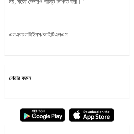
নয়, ঘরের ভেতরও শান্তি নিশ্চিত করা।”
এলএবাংলাটাইমস/আইটিএলএস
শেয়ার করুন