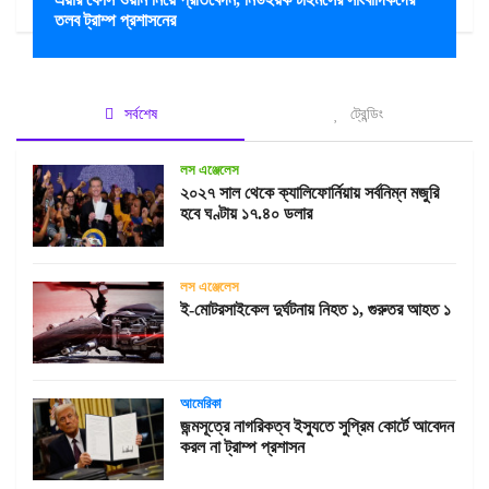
তলব ট্রাম্প প্রশাসনের
সর্বশেষ
ট্রেন্ডিং
লস এঞ্জেলেস
২০২৭ সাল থেকে ক্যালিফোর্নিয়ায় সর্বনিম্ন মজুরি
হবে ঘণ্টায় ১৭.৪০ ডলার
লস এঞ্জেলেস
ই-মোটরসাইকেল দুর্ঘটনায় নিহত ১, গুরুতর আহত ১
আমেরিকা
জন্মসূত্রে নাগরিকত্ব ইস্যুতে সুপ্রিম কোর্টে আবেদন
করল না ট্রাম্প প্রশাসন