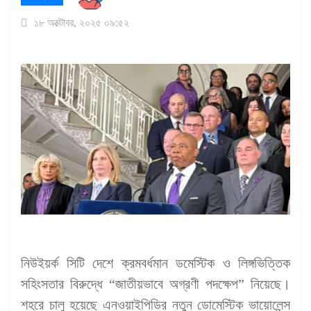
১৮ অক্টোবর, ২০২৫ ০৯:৫২
নিউইয়র্ক সিটি দেশে ক্রমবর্ধমান ডমেস্টিক ও লিঙ্গভিত্তিক
সহিংসতার বিরুদ্ধে “জাতীয়ভাবে অগ্রণী পদক্ষেপ” নিয়েছে।
শহরে চালু হয়েছে এনওয়াইপিডির নতুন ডোমেস্টিক ভায়োলেন্স