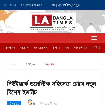
 দুর্ঘটনায় নিহত ১, গুরুতর আহত ১
আপডেট :
জন্মসূত্রে নাগরিকত্ব ইস্যুতে সুপ্রিম কোর্টে আবেদন কর
বাংলাদেশ
আমেরিকা
লস এঞ্জেলেস
বিনোদন
খেলা
আন্তর্জাতিক
অর্থনীতি
হোম
নিউইয়র্ক
বিস্তারিত
নিউইয়র্কে ডমেস্টিক সহিংসতা রোধে নতুন
বিশেষ ইউনিট
News Desk
নিউইয়র্ক