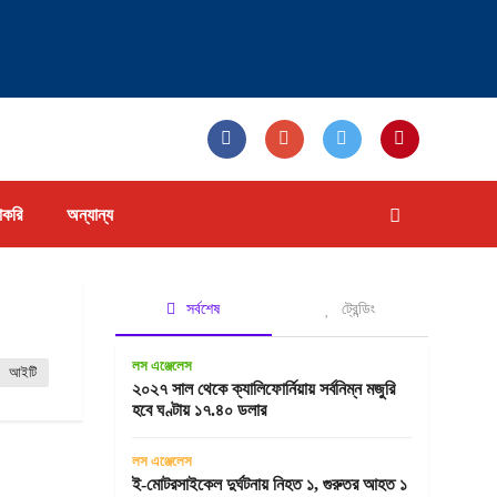
াকরি
অন্যান্য
সর্বশেষ
ট্রেন্ডিং
লস এঞ্জেলেস
আইটি
২০২৭ সাল থেকে ক্যালিফোর্নিয়ায় সর্বনিম্ন মজুরি
হবে ঘণ্টায় ১৭.৪০ ডলার
লস এঞ্জেলেস
ই-মোটরসাইকেল দুর্ঘটনায় নিহত ১, গুরুতর আহত ১