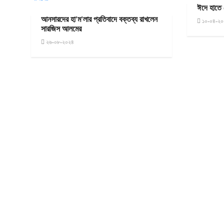
ঈদে হাতে
আনসারদের হা'ম'লার প্রতিবাদে বক্তব্য রাখলেন
১০-০৪-২০
সারজিস আলমের
২৬-০৮-২০২৪