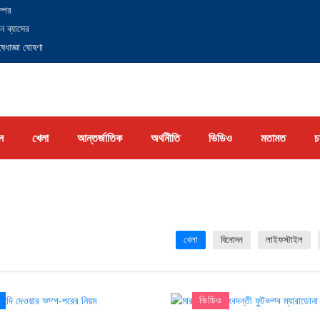
্পের
ন ব্যাসের
েধাজ্ঞা ঘোষণা
ন
খেলা
আন্তর্জাতিক
অর্থনীতি
ভিডিও
মতামত
চ
খেলা
বিনোদন
লাইফস্টাইল
ভিডিও