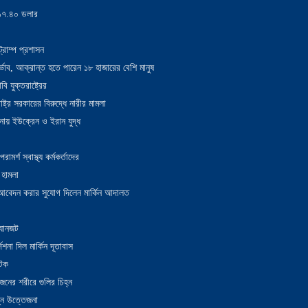
য় ১৭.৪০ ডলার
্রাম্প প্রশাসন
াদুর্ভাব, আক্রান্ত হতে পারেন ১৮ হাজারের বেশি মানুষ
 যুক্তরাষ্ট্রের
াষ্ট্র সরকারের বিরুদ্ধে নারীর মামলা
নায় ইউক্রেন ও ইরান যুদ্ধ
র্শ স্বাস্থ্য কর্মকর্তাদের
 হামলা
ন আবেদন করার সুযোগ দিলেন মার্কিন আদালত
 যানজট
েশনা দিল মার্কিন দূতাবাস
আটক
নের শরীরে গুলির চিহ্ন
তুন উত্তেজনা