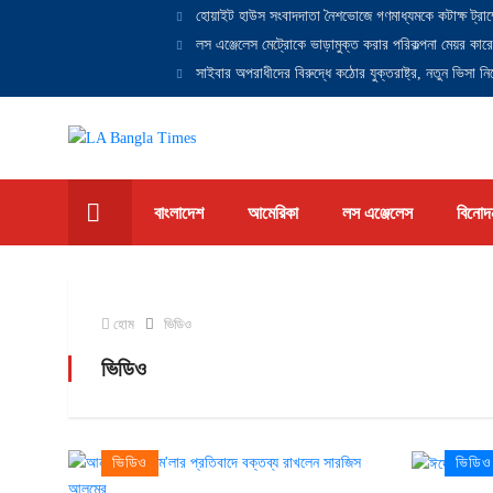
হোয়াইট হাউস সংবাদদাতা নৈশভোজে গণমাধ্যমকে কটাক্ষ ট্রাম
লস এঞ্জেলেস মেট্রোকে ভাড়ামুক্ত করার পরিকল্পনা মেয়র কারে
সাইবার অপরাধীদের বিরুদ্ধে কঠোর যুক্তরাষ্ট্র, নতুন ভিসা নিষ
বাংলাদেশ
আমেরিকা
লস এঞ্জেলেস
বিনোদ
হোম
ভিডিও
ভিডিও
ভিডিও
ভিডিও