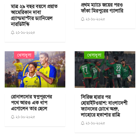
প্রথম ম্যাচে জয়ের পরও
মাত্র ২৯ বছর বয়সে প্রয়াত
ফাঁকা মিরপুরের গ্যালারি
আমেরিকান দাবা
গ্র্যান্ডমাস্টার ড্যানিয়েল
২১-১০-২০২৫
নারডিটস্কি
২১-১০-২০২৫
খেলাধুলা
খেলাধুলা
রোনালদোর স্বপ্নপূরণের
সিরিজ হারার পর
পথে আরও এক ধাপ
হোয়াইটওয়াশ: বাংলাদেশী
এগোলেন তার ছেলে
ফ্যানদের চোখে অশ্রু,
লাহোরে হতাশার রাত্রি
২১-১০-২০২৫
২১-১০-২০২৫