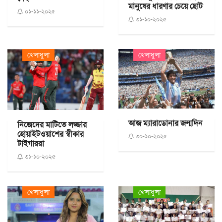
মানুষের ধারণার চেয়ে ছোট
০১-১১-২০২৫
৩১-১০-২০২৫
খেলাধুলা
খেলাধুলা
আজ ম্যারাডোনার জন্মদিন
নিজেদের মাটিতে লজ্জার
হোয়াইটওয়াশের স্বীকার
৩০-১০-২০২৫
টাইগাররা
৩১-১০-২০২৫
খেলাধুলা
খেলাধুলা