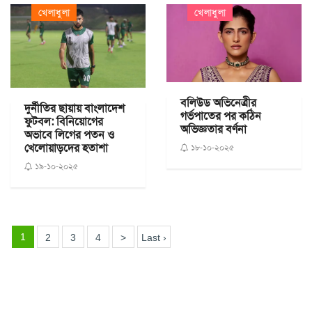
খেলাধুলা
খেলাধুলা
বলিউড অভিনেত্রীর
দুর্নীতির ছায়ায় বাংলাদেশ
গর্ভপাতের পর কঠিন
ফুটবল: বিনিয়োগের
অভিজ্ঞতার বর্ণনা
অভাবে লিগের পতন ও
খেলোয়াড়দের হতাশা
১৮-১০-২০২৫
১৯-১০-২০২৫
1
2
3
4
>
Last ›