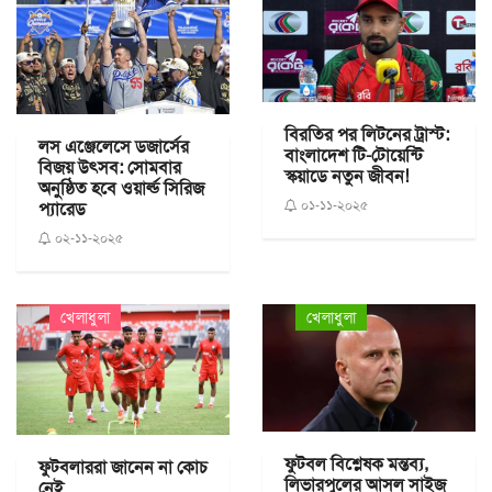
বিরতির পর লিটনের ট্রাস্ট:
লস এঞ্জেলেসে ডজার্সের
বাংলাদেশ টি-টোয়েন্টি
বিজয় উৎসব: সোমবার
স্কয়াডে নতুন জীবন!
অনুষ্ঠিত হবে ওয়ার্ল্ড সিরিজ
০১-১১-২০২৫
প্যারেড
০২-১১-২০২৫
খেলাধুলা
খেলাধুলা
ফুটবল বিশ্লেষক মন্তব্য,
ফুটবলাররা জানেন না কোচ
লিভারপুলের আসল সাইজ
নেই