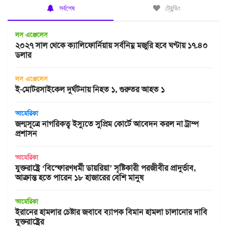
সর্বশেষ
ট্রেন্ডিং
লস এঞ্জেলেস
২০২৭ সাল থেকে ক্যালিফোর্নিয়ায় সর্বনিম্ন মজুরি হবে ঘণ্টায় ১৭.৪০
ডলার
লস এঞ্জেলেস
ই-মোটরসাইকেল দুর্ঘটনায় নিহত ১, গুরুতর আহত ১
আমেরিকা
জন্মসূত্রে নাগরিকত্ব ইস্যুতে সুপ্রিম কোর্টে আবেদন করল না ট্রাম্প
প্রশাসন
আমেরিকা
যুক্তরাষ্ট্রে ‘বিস্ফোরণধর্মী ডায়রিয়া’ সৃষ্টিকারী পরজীবীর প্রাদুর্ভাব,
আক্রান্ত হতে পারেন ১৮ হাজারের বেশি মানুষ
আমেরিকা
ইরানের হামলার চেষ্টার জবাবে ব্যাপক বিমান হামলা চালানোর দাবি
যুক্তরাষ্ট্রের