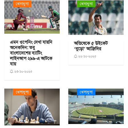
খেলাধুলা
খেলাধুলা
এমন ওপেনিং দেখা যায়নি
অভিষেকে ৫ উইকেট
অনেকদিন: তবু
‘বুড়ো’ আফ্রিদির
বাংলাদেশের ব্যাটিং
২২-১০-২০২৫
লাইনআপ ২৯৯-এ আটকে
যায়
২৩-১০-২০২৫
খেলাধুলা
খেলাধুলা