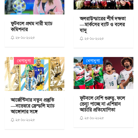
অলরাউন্ডারের শীর্ষ দক্ষতা
ফুটবলে প্রথম নারী ম্যাচ
—মার্কসের ব্যাট ও বলের
কমিশনার
যাদু
২৮-১০-২০২৫
২৫-১০-২০২৫
খেলাধুলা
খেলাধুলা
ফুটবলে বেশি গুরুত্ব, ফলে
আর্জেন্টিনার নতুন প্রস্তুতি
ভেন্যু পাচ্ছে না এশিয়ান
—নভেম্বরে ফ্রেন্ডলি ম্যাচ
আর্চারি প্রতিযোগিতা
আঙ্গোলার সঙ্গে
২৫-১০-২০২৫
২৫-১০-২০২৫