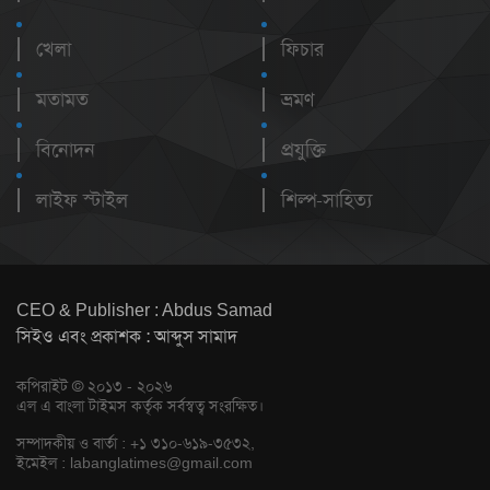
খেলা
ফিচার
মতামত
ভ্রমণ
বিনোদন
প্রযুক্তি
লাইফ স্টাইল
শিল্প-সাহিত্য
CEO & Publisher : Abdus Samad
সিইও এবং প্রকাশক : আব্দুস সামাদ
কপিরাইট © ২০১৩ - ২০২৬
এল এ বাংলা টাইমস কর্তৃক সর্বস্বত্ব সংরক্ষিত।
সম্পাদকীয় ও বার্তা : +১ ৩১০-৬১৯-৩৫৩২,
ইমেইল :
labanglatimes@gmail.com