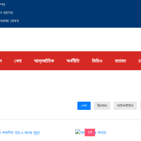
্পের
ন ব্যাসের
েধাজ্ঞা ঘোষণা
ন
খেলা
আন্তর্জাতিক
অর্থনীতি
ভিডিও
মতামত
চ
খেলা
বিনোদন
লাইফস্টাইল
ধর্ম