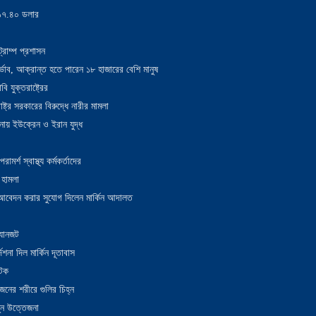
য় ১৭.৪০ ডলার
্রাম্প প্রশাসন
াদুর্ভাব, আক্রান্ত হতে পারেন ১৮ হাজারের বেশি মানুষ
 যুক্তরাষ্ট্রের
াষ্ট্র সরকারের বিরুদ্ধে নারীর মামলা
নায় ইউক্রেন ও ইরান যুদ্ধ
র্শ স্বাস্থ্য কর্মকর্তাদের
 হামলা
ন আবেদন করার সুযোগ দিলেন মার্কিন আদালত
 যানজট
েশনা দিল মার্কিন দূতাবাস
আটক
নের শরীরে গুলির চিহ্ন
তুন উত্তেজনা