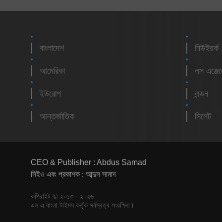
বাংলাদেশ
নিউইয়র্ক
আমেরিকা
লস এঞ্জে
ইউরোপ
লন্ডন
আন্তর্জাতিক
সিলেট
CEO & Publisher : Abdus Samad
সিইও এবং প্রকাশক : আব্দুস সামাদ
কপিরাইট © ২০১৩ - ২০২৬
এল এ বাংলা টাইমস কর্তৃক সর্বস্বত্ব সংরক্ষিত।