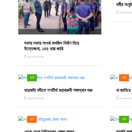
ধর্মীয় অনু
২৭-০৭-২
দফায় দফায় সংঘর্ষ-মসজিদ নির্মাণ নিয়ে
উত্তেজনা, ১৪৪ ধারা জারি
২৭-০৭-২০২৫
ধর্ম
ধর্ম
যাদুকাটা নদীতে পণতীর্থ মহাবারুনী গঙ্গাস্নান শুরু
না জানিয়ে
২৬-০৩-২০২৫
১৯-০৩-২০
ধর্ম
ধর্ম
দেশে দেশে বৈচিত্র্যময় রোজা পালন
তারাবি না