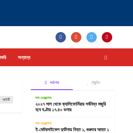
াকরি
অন্যান্য
সর্বশেষ
ট্রেন্ডিং
লস এঞ্জেলেস
আইটি
২০২৭ সাল থেকে ক্যালিফোর্নিয়ায় সর্বনিম্ন মজুরি
হবে ঘণ্টায় ১৭.৪০ ডলার
লস এঞ্জেলেস
ই-মোটরসাইকেল দুর্ঘটনায় নিহত ১, গুরুতর আহত ১