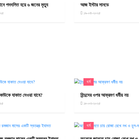
ষ্ঠানে পদদলিত হয়ে ৬ জনের মৃত্যু
আজ ইস্টার সানডে
০২৫
১৯-০৪-২০২৫
ধর্ম
 কাউকে যাকাত দেওয়া যাবে?
হিন্দুদের ওপর আক্রমণ ধর্মীয় নয়
২৫
১৮-০৩-২০২৫
ধর্ম
মাজ রমজান মাসের একটি স্বতন্ত্র ইবাদত
অনেকে জানতে চায় রোজা রেখে নখ ও 