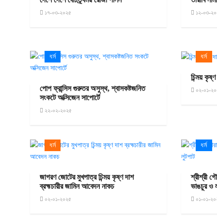
১৭-০৩-২০২৫
১২-০৩-২০
ধর্ম
ধর্ম
চিন্ময় কৃষ
পোপ ফ্রান্সিস গুরুতর অসুস্থ, শ্বাসকষ্টজনিত
০২-০১-২০
সংকটে অক্সিজেন সাপোর্টে
২২-০২-২০২৫
ধর্ম
ধর্ম
জাগরণ জোটের মুখপাত্র চিন্ময় কৃষ্ণ দাশ
শ্রীশ্রী গৌ
ব্রহ্মচারীর জামিন আবেদন নাকচ
ভাঙচুর ও 
০২-০১-২০২৫
০১-০১-২০