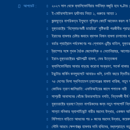
আপডেট :
২০২৭ সাল থেকে ক্যালিফোর্নিয়ায় সর্বনিম্ন মজুরি হবে ঘণ্টা
ই-মোটরসাইকেল দুর্ঘটনায় নিহত ১, গুরুতর আহত ১
জন্মসূত্রে নাগরিকত্ব ইস্যুতে সুপ্রিম কোর্টে আবেদন করল না ট
যুক্তরাষ্ট্রে ‘বিস্ফোরণধর্মী ডায়রিয়া’ সৃষ্টিকারী পরজীবীর প্র
ইরানের হামলার চেষ্টার জবাবে ব্যাপক বিমান হামলা চালানোর দাবি
বর্ডার প্যাট্রোল পর্যবেক্ষণের পর গ্লোবাল এন্ট্রি বাতিল, যুক্তর
ট্রাম্পের সঙ্গে পৃথক বৈঠক জেলেনস্কি ও নেতানিয়াহুর, আলোচ
ইরান-যুক্তরাষ্ট্রের পাল্টাপাল্টি হামলা, ফের উত্তেজনা
ক্যালিফোর্নিয়ায় আবার বাড়ছে করোনা সংক্রমণ, সতর্ক থাকার পরাম
টরন্টোর মার্কিন কনস্যুলেটে আবারও গুলি, চলতি বছরে দ্বিতীয়
৭৫ দেশের ভিসা স্থগিতাদেশ চ্যালেঞ্জের মামলা খারিজ, নতু
কোভিড ত্রাণ জালিয়াতি: এফবিআইয়ের জালে পলাতক নারী
সাশ্রয়ী আবাসনের খোঁজে রিভারসাইডে বসতি, নিত্যসঙ্গী দীর্ঘ
যুক্তরাষ্ট্রে ভ্রমণে দ্বৈত নাগরিকদের জন্য নতুন পাসপোর্ট নির্দ
সান্তা মনিকার অ্যাপার্টমেন্টে নারীর মরদেহ উদ্ধার, একজন 
মিশিগানে বাড়িতে আগুনের পর ৮ জনের মরদেহ উদ্ধার, কয়েকজ
সৌদি আরবে ক্ষেপণাস্ত্র হামলার দাবি হুথিদের, মধ্যপ্রাচ্যে ন