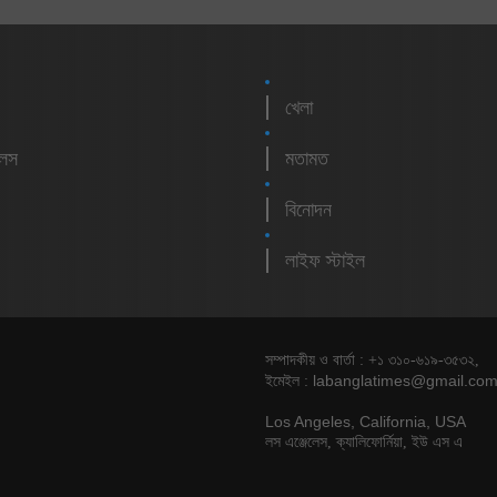
খেলা
লেস
মতামত
বিনোদন
লাইফ স্টাইল
সম্পাদকীয় ও বার্তা : +১ ৩১০-৬১৯-৩৫৩২,
labanglatimes@gmail.co
ইমেইল :
Los Angeles, California, USA
লস এঞ্জেলেস, ক্যালিফোর্নিয়া, ইউ এস এ