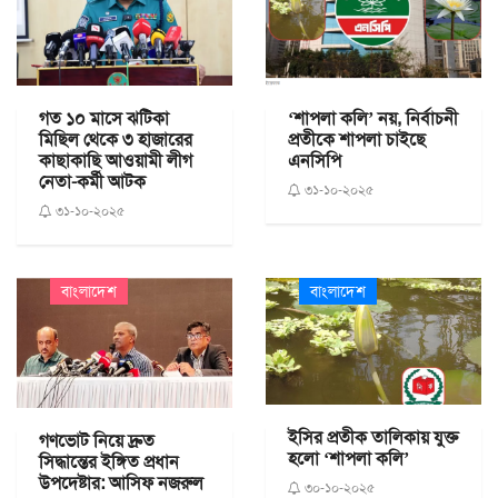
গত ১০ মাসে ঝটিকা
‘শাপলা কলি’ নয়, নির্বাচনী
মিছিল থেকে ৩ হাজারের
প্রতীকে শাপলা চাইছে
কাছাকাছি আওয়ামী লীগ
এনসিপি
নেতা-কর্মী আটক
৩১-১০-২০২৫
৩১-১০-২০২৫
বাংলাদেশ
বাংলাদেশ
ইসির প্রতীক তালিকায় যুক্ত
গণভোট নিয়ে দ্রুত
হলো ‘শাপলা কলি’
সিদ্ধান্তের ইঙ্গিত প্রধান
উপদেষ্টার: আসিফ নজরুল
৩০-১০-২০২৫