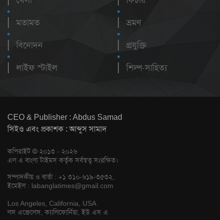
খেলা
ফিচার
মতামত
ভ্রমণ
বিনোদন
প্রযুক্তি
লাইফ স্টাইল
শিল্প-সাহিত্য
CEO & Publisher : Abdus Samad
সিইও এবং প্রকাশক : আব্দুস সামাদ
কপিরাইট © ২০১৩ - ২০২৬
এল এ বাংলা টাইমস কর্তৃক সর্বস্বত্ব সংরক্ষিত।
সম্পাদকীয় ও বার্তা : +১ ৩১০-৬১৯-৩৫৩২,
ইমেইল :
labanglatimes@gmail.com
Los Angeles, California, USA
লস এঞ্জেলেস, ক্যালিফোর্নিয়া, ইউ এস এ