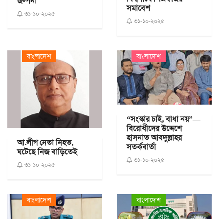
জল্পনা
সমাবেশ
৩১-১০-২০২৫
৩১-১০-২০২৫
বাংলাদেশ
বাংলাদেশ
“সংস্কার চাই, বাধা নয়”—
বিরোধীদের উদ্দেশে
হাসনাত আবদুল্লাহর
আ.লীগ নেতা নিহত,
সতর্কবার্তা
ঘটেছে নিজ বাড়িতেই
৩১-১০-২০২৫
৩১-১০-২০২৫
বাংলাদেশ
বাংলাদেশ