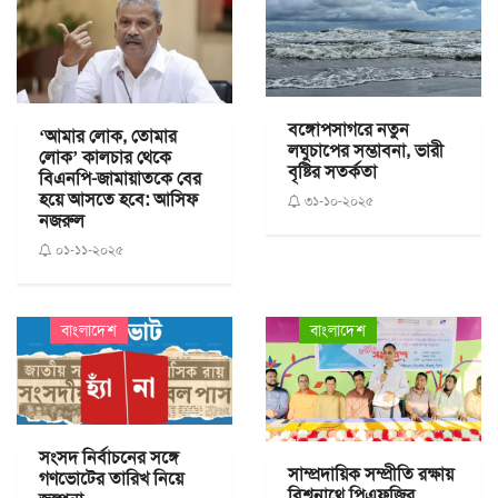
বঙ্গোপসাগরে নতুন
‘আমার লোক, তোমার
লঘুচাপের সম্ভাবনা, ভারী
লোক’ কালচার থেকে
বৃষ্টির সতর্কতা
বিএনপি-জামায়াতকে বের
হয়ে আসতে হবে: আসিফ
৩১-১০-২০২৫
নজরুল
০১-১১-২০২৫
বাংলাদেশ
বাংলাদেশ
সংসদ নির্বাচনের সঙ্গে
সাম্প্রদায়িক সম্প্রীতি রক্ষায়
গণভোটের তারিখ নিয়ে
বিশ্বনাথে পিএফজির