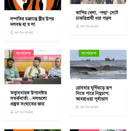
কাশির খেলা, ‘পদ্মা’ সেটে
চাকরিপ্রার্থী ধরা পড়ল
দম্পতির চক্রান্তে স্ত্রীর উপর
দলবদ্ধ হা ম লা
২৫-১০-২০২৫
২৫-১০-২০২৫
বাংলাদেশ
বাংলাদেশ
রোববার ঘূর্ণিঝড়ে রূপ
তত্ত্বাবধায়ক উপদেষ্টার
নিতে পারে নিম্নচাপ:
সতর্কবার্তা—দলগুলো
আবহাওয়া পূর্বাভাস
প্রস্তুত সংঘাতের জন্য
২৫-১০-২০২৫
২৫-১০-২০২৫