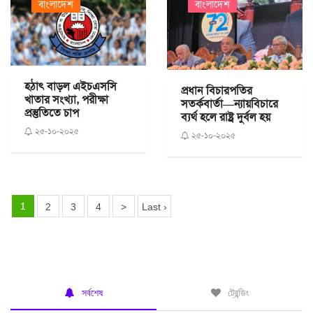
বাংলাদেশ
বাংলাদেশ
হঠাৎ বাড়ল এইচএসসি
প্রধান বিচারপতির
খাতার সংখ্যা, পরীক্ষা
সতর্কবার্তা—ন্যায়বিচারে
প্রস্তুতিতে চাপ
ব্যর্থ হলে রাষ্ট্র দুর্বল হয়
২৫-১০-২০২৫
২৫-১০-২০২৫
1
2
3
4
>
Last ›
সর্বশেষ
ট্রেন্ডিং