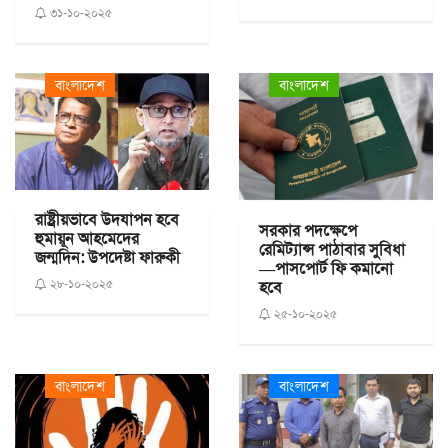
৩১-১০-২০২৫
বাংলাদেশ
বাংলাদেশ
রাষ্ট্রীয়ভাবে উদযাপন হবে
সরকার পদক্ষেপে
হুমায়ূন আহমেদের
রেমিট্যান্স পাঠাবার সুবিধা
জন্মদিন: উপদেষ্টা ফারুকী
—পাসপোর্ট ফি কমানো
২৮-১০-২০২৫
হবে
২৫-১০-২০২৫
বাংলাদেশ
বাংলাদেশ