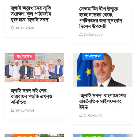
জুলাই অভ্যুত্থানের স্মৃতি
সেন্টমার্টিন দ্বীপ উন্মুক্ত
সংরক্ষণ: স্কুল পাঠ্যক্রমে
হচ্ছে নভেম্বর থেকে,
যুক্ত হবে 'জুলাই সনদ'
পর্যটকদের জন্য সুসংবাদ
দিলেন উপদেষ্টা
১৯-১০-২০২৫
১৯-১০-২০২৫
বাংলাদেশ
বাংলাদেশ
জুলাই সনদ সই শেষ,
‘জুলাই সনদ’ বাংলাদেশের
বাস্তবায়ন পদ্ধতি এখনও
রাজনৈতিক মাইলফলক:
অনিশ্চিত
ইইউ
১৮-১০-২০২৫
১৮-১০-২০২৫