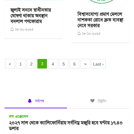
জুলাই সনদে স্বাধীনতার
বিশ্বাসযোগ্য প্রমাণ মেললে
ঘোষণা থাকায় অবস্থান
নাশকতা রোধে দ্রুত ব্যবস্থা
বদলাল গণফোরাম
নেবে সরকার
১৮-১০-২০২৫
১৮-১০-২০২৫
3
<
1
2
4
5
6
>
Last ›
সর্বশেষ
ট্রেন্ডিং
লস এঞ্জেলেস
২০২৭ সাল থেকে ক্যালিফোর্নিয়ায় সর্বনিম্ন মজুরি হবে ঘণ্টায় ১৭.৪০
ডলার