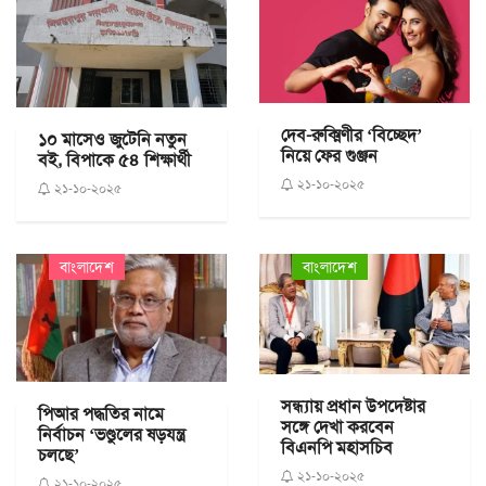
দেব-রুক্মিণীর ‘বিচ্ছেদ’
১০ মাসেও জুটেনি নতুন
নিয়ে ফের গুঞ্জন
বই, বিপাকে ৫৪ শিক্ষার্থী
২১-১০-২০২৫
২১-১০-২০২৫
বাংলাদেশ
বাংলাদেশ
সন্ধ্যায় প্রধান উপদেষ্টার
পিআর পদ্ধতির নামে
সঙ্গে দেখা করবেন
নির্বাচন ‘ভণ্ডুলের ষড়যন্ত্র
বিএনপি মহাসচিব
চলছে’
২১-১০-২০২৫
২১-১০-২০২৫