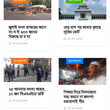
বাংলাদেশ
বাংলাদেশ
জুলাই সনদ স্বাক্ষরের আগে
দেড় মাস পর আবার খুলছে
সং ঘ র্ষ: ৯০০ জনের
সুপ্রিম কোর্ট
বিরুদ্ধে মা ম লা
১৮-১০-২০২৫
১৮-১০-২০২৫
বাংলাদেশ
বাংলাদেশ
২৫ আনসার সদস্য আহত,
পিআর নিয়ে টালবাহানা
১০ জন সিএমএইচে ভর্তি
সহ্য করবে না জনগণ:
১৮-১০-২০২৫
চরমোনাই পীর
১৮-১০-২০২৫