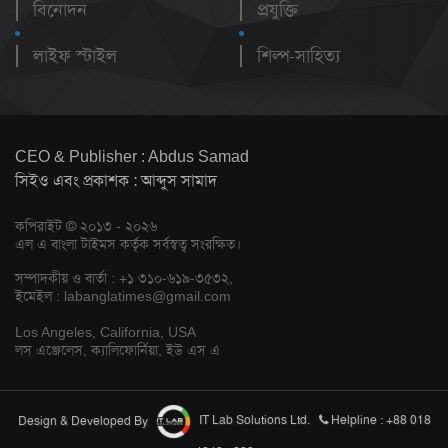
বিনোদন
প্রযুক্তি
লাইফ স্টাইল
শিল্প-সাহিত্য
CEO & Publisher : Abdus Samad
সিইও এবং প্রকাশক : আব্দুস সামাদ
কপিরাইট © ২০১৩ - ২০২৬
এল এ বাংলা টাইমস কর্তৃক সর্বস্বত্ব সংরক্ষিত।
সম্পাদকীয় ও বার্তা : +১ ৩১০-৬১৯-৩৫৩২,
ইমেইল :
labanglatimes@gmail.com
Los Angeles, California, USA
লস এঞ্জেলেস, ক্যালিফোর্নিয়া, ইউ এস এ
Design & Developed By
IT Lab Solutions Ltd.
Helpline : +88 018