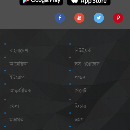
বাংলাদেশ
নিউইয়র্ক
আমেরিকা
লস এঞ্জেলেস
ইউরোপ
লন্ডন
আন্তর্জাতিক
সিলেট
খেলা
ফিচার
মতামত
ভ্রমণ