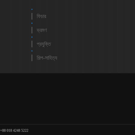
ফিচার
ভ্রমণ
প্রযুক্তি
শিল্প-সাহিত্য
m
 +88 018 4248 5222