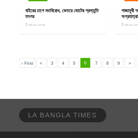
বাইরের চাপে মতবিরোধ, ভেতরে ভোটের প্রস্তুতি
গাজামুখী 
তৎপর
অগ্রযাত্রা
০৪-১০-২০২৫
০৪-১০-২০
6
‹ First
<
3
4
5
7
8
9
>
LA BANGLA TIMES