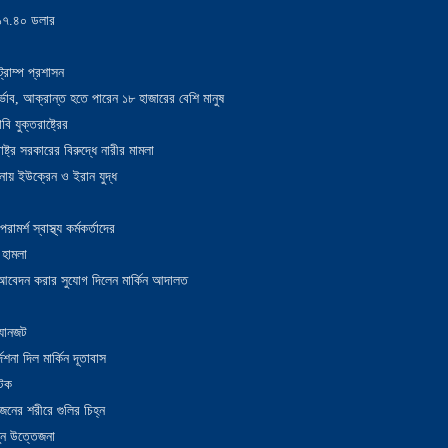
য় ১৭.৪০ ডলার
্রাম্প প্রশাসন
াদুর্ভাব, আক্রান্ত হতে পারেন ১৮ হাজারের বেশি মানুষ
 যুক্তরাষ্ট্রের
াষ্ট্র সরকারের বিরুদ্ধে নারীর মামলা
নায় ইউক্রেন ও ইরান যুদ্ধ
র্শ স্বাস্থ্য কর্মকর্তাদের
 হামলা
ন আবেদন করার সুযোগ দিলেন মার্কিন আদালত
 যানজট
েশনা দিল মার্কিন দূতাবাস
আটক
নের শরীরে গুলির চিহ্ন
তুন উত্তেজনা