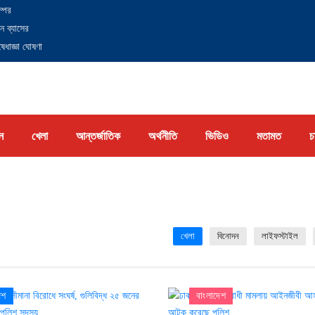
্পের
ন ব্যাসের
েধাজ্ঞা ঘোষণা
ন
খেলা
আন্তর্জাতিক
অর্থনীতি
ভিডিও
মতামত
চ
খেলা
বিনোদন
লাইফস্টাইল
েশ
বাংলাদেশ