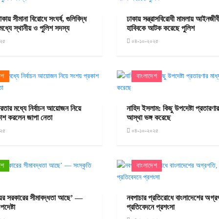
কায় সীমানা বিরোধে সংঘর্ষ, গুলিবিদ্ধ
ঢাকায় সন্ত্রাসবিরোধী মামলায় আইনজী
ধ্যে স্থানীয় ও পুলিশ সদস্য
হাবিবকে আটক করেছে পুলিশ
২৫
০৪-১০-২০২৫
েশ
বাংলাদেশ
রতার মধ্যে নির্বাচন আয়োজন নিয়ে
নাহিদ ইসলাম: কিছু উপদেষ্টা প্রতারণার
কাশ করলেন জাপা নেতা
আস্থা ভঙ্গ করেছে
২৫
০৪-১০-২০২৫
েশ
বাংলাদেশ
ময়ের সরকারের সীমাবদ্ধতা আছে’ —
নবপাচার প্রতিরোধে বাংলাদেশের অগ্রগত
পদেষ্টা
প্রতিবেদনে প্রশংসা