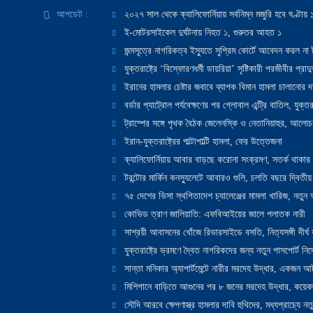
আপডেট :
২০২৭ সাল থেকে ক্যালিফোর্নিয়ায় সর্বনিম্ন মজুরি হবে ঘণ্টা
ই-মোটরসাইকেল দুর্ঘটনায় নিহত ১, গুরুতর আহত ১
জন্মসূত্রে নাগরিকত্ব ইস্যুতে সুপ্রিম কোর্টে আবেদন করল না ট
যুক্তরাষ্ট্রে ‘বিস্ফোরণধর্মী ডায়রিয়া’ সৃষ্টিকারী পরজীবীর প্র
ইরানের হামলার চেষ্টার জবাবে ব্যাপক বিমান হামলা চালানোর দাবি
বর্ডার প্যাট্রোল পর্যবেক্ষণের পর গ্লোবাল এন্ট্রি বাতিল, যুক্তর
ট্রাম্পের সঙ্গে পৃথক বৈঠক জেলেনস্কি ও নেতানিয়াহুর, আলোচ
ইরান-যুক্তরাষ্ট্রের পাল্টাপাল্টি হামলা, ফের উত্তেজনা
ক্যালিফোর্নিয়ায় আবার বাড়ছে করোনা সংক্রমণ, সতর্ক থাকার পরাম
টরন্টোর মার্কিন কনস্যুলেটে আবারও গুলি, চলতি বছরে দ্বিতীয়
৭৫ দেশের ভিসা স্থগিতাদেশ চ্যালেঞ্জের মামলা খারিজ, নতু
কোভিড ত্রাণ জালিয়াতি: এফবিআইয়ের জালে পলাতক নারী
সাশ্রয়ী আবাসনের খোঁজে রিভারসাইডে বসতি, নিত্যসঙ্গী দীর্ঘ
যুক্তরাষ্ট্রে ভ্রমণে দ্বৈত নাগরিকদের জন্য নতুন পাসপোর্ট নির্দ
সান্তা মনিকার অ্যাপার্টমেন্টে নারীর মরদেহ উদ্ধার, একজন 
মিশিগানে বাড়িতে আগুনের পর ৮ জনের মরদেহ উদ্ধার, কয়েকজ
সৌদি আরবে ক্ষেপণাস্ত্র হামলার দাবি হুথিদের, মধ্যপ্রাচ্যে ন