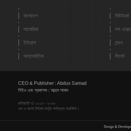
বাংলাদেশ
নিউইয়র্ক
আমেরিকা
লস এঞ্জে
ইউরোপ
লন্ডন
আন্তর্জাতিক
সিলেট
CEO & Publisher : Abdus Samad
সিইও এবং প্রকাশক : আব্দুস সামাদ
কপিরাইট © ২০১৩ - ২০২৬
এল এ বাংলা টাইমস কর্তৃক সর্বস্বত্ব সংরক্ষিত।
Design & Develop