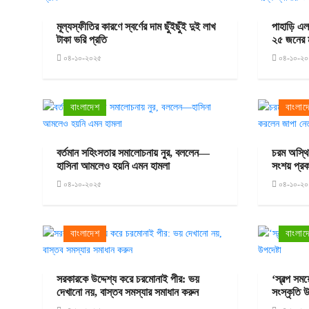
মূল্যস্ফীতির কারণে স্বর্ণের দাম ছুঁইছুঁই দুই লাখ
পাহাড়ি এলা
টাকা ভরি প্রতি
২৫ জনের ম
০৪-১০-২০২৫
০৪-১০-২০
বাংলাদেশ
বাংলাদ
বর্তমান সহিংসতার সমালোচনায় নুর, বললেন—
চরম অস্থি
হাসিনা আমলেও হয়নি এমন হামলা
সংশয় প্র
০৪-১০-২০২৫
০৪-১০-২০
বাংলাদেশ
বাংলাদ
সরকারকে উদ্দেশ্য করে চরমোনাই পীর: ভয়
‘স্বল্প স
দেখানো নয়, বাস্তব সমস্যার সমাধান করুন
সংস্কৃতি উ