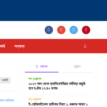
াকরি
অন্যান্য
সর্বশেষ
ট্রেন্ডিং
লস এঞ্জেলেস
আইটি
২০২৭ সাল থেকে ক্যালিফোর্নিয়ায় সর্বনিম্ন মজুরি
হবে ঘণ্টায় ১৭.৪০ ডলার
লস এঞ্জেলেস
ই-মোটরসাইকেল দুর্ঘটনায় নিহত ১, গুরুতর আহত ১