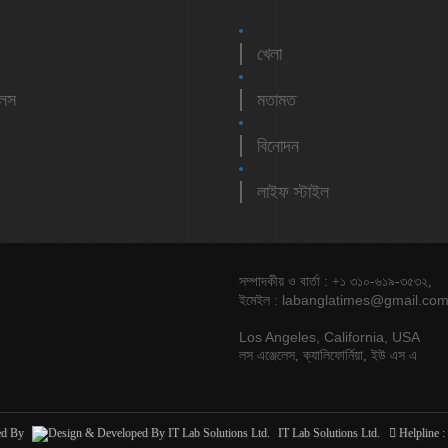
খেলা
লেস
মতামত
বিনোদন
লাইফ স্টাইল
সম্পাদকীয় ও বার্তা : +১ ৩১০-৬১৯-৩৫৩২,
labanglatimes@gmail.co
ইমেইল :
Los Angeles, California, USA
লস এঞ্জেলেস, ক্যালিফোর্নিয়া, ইউ এস এ
ed By
IT Lab Solutions Ltd.
Helpline :