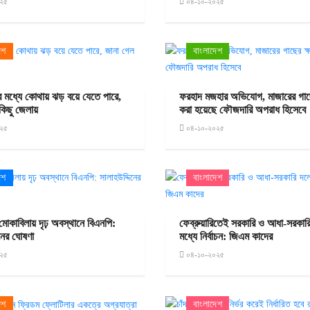
২৫
০৪-১০-২০২৫
েশ
বাংলাদেশ
 মধ্যে কোথায় ঝড় বয়ে যেতে পারে,
ফরহাদ মজহার অভিযোগ, মাজারের গাছে
কিছু জেলায়
করা হয়েছে ফৌজদারি অপরাধ হিসেবে
২৫
০৪-১০-২০২৫
েশ
বাংলাদেশ
মোকাবিলায় দৃঢ় অবস্থানে বিএনপি:
ফেব্রুয়ারিতেই সরকারি ও আধা-সরকার
িনের ঘোষণা
মধ্যে নির্বাচন: জিএম কাদের
২৫
০৪-১০-২০২৫
েশ
বাংলাদেশ