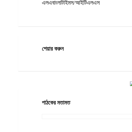
এলএবাংলাটাইমস/আইটিএলএস
শেয়ার করুন
পাঠকের মতামত