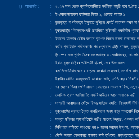
আপডেট :
২০২৭ সাল থেকে ক্যালিফোর্নিয়ায় সর্বনিম্ন মজুরি হবে ঘণ্টা
ই-মোটরসাইকেল দুর্ঘটনায় নিহত ১, গুরুতর আহত ১
জন্মসূত্রে নাগরিকত্ব ইস্যুতে সুপ্রিম কোর্টে আবেদন করল না ট
যুক্তরাষ্ট্রে ‘বিস্ফোরণধর্মী ডায়রিয়া’ সৃষ্টিকারী পরজীবীর প্র
ইরানের হামলার চেষ্টার জবাবে ব্যাপক বিমান হামলা চালানোর দাবি
বর্ডার প্যাট্রোল পর্যবেক্ষণের পর গ্লোবাল এন্ট্রি বাতিল, যুক্তর
ট্রাম্পের সঙ্গে পৃথক বৈঠক জেলেনস্কি ও নেতানিয়াহুর, আলোচ
ইরান-যুক্তরাষ্ট্রের পাল্টাপাল্টি হামলা, ফের উত্তেজনা
ক্যালিফোর্নিয়ায় আবার বাড়ছে করোনা সংক্রমণ, সতর্ক থাকার পরাম
টরন্টোর মার্কিন কনস্যুলেটে আবারও গুলি, চলতি বছরে দ্বিতীয়
৭৫ দেশের ভিসা স্থগিতাদেশ চ্যালেঞ্জের মামলা খারিজ, নতু
কোভিড ত্রাণ জালিয়াতি: এফবিআইয়ের জালে পলাতক নারী
সাশ্রয়ী আবাসনের খোঁজে রিভারসাইডে বসতি, নিত্যসঙ্গী দীর্ঘ
যুক্তরাষ্ট্রে ভ্রমণে দ্বৈত নাগরিকদের জন্য নতুন পাসপোর্ট নির্দ
সান্তা মনিকার অ্যাপার্টমেন্টে নারীর মরদেহ উদ্ধার, একজন 
মিশিগানে বাড়িতে আগুনের পর ৮ জনের মরদেহ উদ্ধার, কয়েকজ
সৌদি আরবে ক্ষেপণাস্ত্র হামলার দাবি হুথিদের, মধ্যপ্রাচ্যে ন