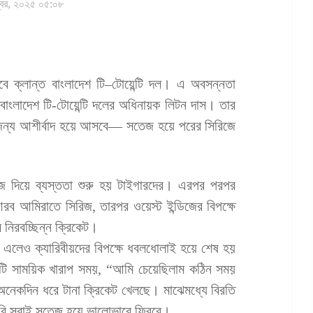
্বর, ২০২৫ ০৫:০৮
ে ক্লান্ত বাংলাদেশ টি–টোয়েন্টি দল। এ অবসন্নতা
াংলাদেশ টি-টোয়েন্টি দলের অধিনায়ক লিটন দাস। তার
র জন্য আশীর্বাদ হয়ে আসবে— সতেজ হয়ে পরের সিরিজে
রিজ দিয়ে ব্যস্ততা শুরু হয় টাইগারদের। এরপর পরপর
রব আমিরাতে সিরিজ, তারপর ওয়েস্ট ইন্ডিজের বিপক্ষে
 নিরবচ্ছিন্ন ক্রিকেট।
য় এলেও ক্যারিবীয়দের বিপক্ষে ধবলধোলাই হয়ে শেষ হয়
ি সাময়িক খারাপ সময়, “আমি চেয়েছিলাম কঠিন সময়
কদিন ধরে টানা ক্রিকেট খেলছে। মাঝেমধ্যে বিরতি
রি সবাই সতেজ হয়ে ভালোভাবে ফিরবে।