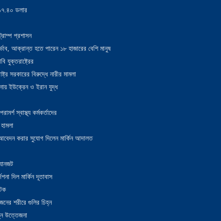
য় ১৭.৪০ ডলার
্রাম্প প্রশাসন
াদুর্ভাব, আক্রান্ত হতে পারেন ১৮ হাজারের বেশি মানুষ
 যুক্তরাষ্ট্রের
াষ্ট্র সরকারের বিরুদ্ধে নারীর মামলা
নায় ইউক্রেন ও ইরান যুদ্ধ
র্শ স্বাস্থ্য কর্মকর্তাদের
 হামলা
ন আবেদন করার সুযোগ দিলেন মার্কিন আদালত
 যানজট
েশনা দিল মার্কিন দূতাবাস
আটক
নের শরীরে গুলির চিহ্ন
তুন উত্তেজনা