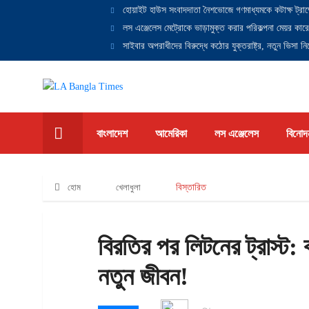
হোয়াইট হাউস সংবাদদাতা নৈশভোজে গণমাধ্যমকে কটাক্ষ ট্রাম
লস এঞ্জেলেস মেট্রোকে ভাড়ামুক্ত করার পরিকল্পনা মেয়র কারে
সাইবার অপরাধীদের বিরুদ্ধে কঠোর যুক্তরাষ্ট্র, নতুন ভিসা নিষ
বাংলাদেশ
আমেরিকা
লস এঞ্জেলেস
বিনোদ
হোম
খেলাধুলা
বিস্তারিত
বিরতির পর লিটনের ট্রাস্ট: 
নতুন জীবন!