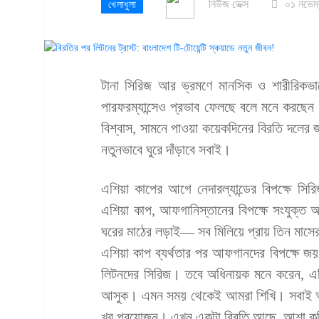
নিউজ ডেক্স
০১ নভেম
খেলাধুলা
টানা সিরিজ আর ভ্রমণে মানসিক ও শারীরিকভাব
পারফরম্যান্সেও প্রভাব ফেলছে বলে মনে করছেন ব
বিশ্বাস, সামনে পাওয়া কয়েকদিনের বিরতি দলে
নতুনভাবে ঘুরে দাঁড়াবে সবাই।
এশিয়া কাপের আগে নেদারল্যান্ডের বিপক্ষে সি
এশিয়া কাপ, আফগানিস্তানের বিপক্ষে সংযুক্ত আ
ঘরের মাঠের লড়াই— সব মিলিয়ে প্রায় তিন মাসের
এশিয়া কাপ ব্যর্থতার পর আফগানদের বিপক্ষে জ
লিটনদের সিরিজ। তবে অধিনায়ক মনে করেন, এট
আসুক। এমন সময় থেকেই আমরা শিখি। সবাই অনে
খুব প্রয়োজন। এখন একটা বিরতি আছে, আশা ক