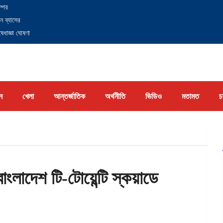
্পের
ন ব্যাসের
েধাজ্ঞা ঘোষণা
ন
খেলা
আন্তর্জাতিক
অর্থনীতি
ভিডিও
মতামত
চ
বাংলাদেশ টি-টোয়েন্টি স্কয়াডে