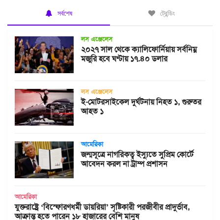
সর্বশেষ
ট্রেন্ডিং
লস এঞ্জেলেস
২০২৭ সাল থেকে ক্যালিফোর্নিয়ায় সর্বনিম্ন
মজুরি হবে ঘণ্টায় ১৭.৪০ ডলার
লস এঞ্জেলেস
ই-মোটরসাইকেল দুর্ঘটনায় নিহত ১, গুরুতর
আহত ১
আমেরিকা
জন্মসূত্রে নাগরিকত্ব ইস্যুতে সুপ্রিম কোর্টে
আবেদন করল না ট্রাম্প প্রশাসন
আমেরিকা
যুক্তরাষ্ট্রে ‘বিস্ফোরণধর্মী ডায়রিয়া’ সৃষ্টিকারী পরজীবীর প্রাদুর্ভাব,
আক্রান্ত হতে পারেন ১৮ হাজারের বেশি মানুষ