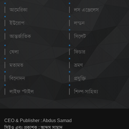
আমেরিকা
লস এঞ্জেলেস
ইউরোপ
লন্ডন
আন্তর্জাতিক
সিলেট
খেলা
ফিচার
মতামত
ভ্রমণ
বিনোদন
প্রযুক্তি
লাইফ স্টাইল
শিল্প-সাহিত্য
CEO & Publisher : Abdus Samad
সিইও এবং প্রকাশক : আব্দুস সামাদ