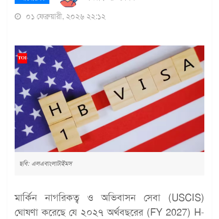
০১ ফেব্রুয়ারী, ২০২৬ ২২:১২
ছবি: এলএবাংলাটাইমস
মার্কিন নাগরিকত্ব ও অভিবাসন সেবা (USCIS)
ঘোষণা করেছে যে ২০২৭ অর্থবছরের (FY 2027) H-