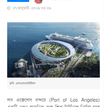
২৭ জানুয়ারী, ২০২৬ ০৪:২৯
ছবি: এলএবাংলাটাইমস
লস এঞ্জেলেস বন্দরে (Port of Los Angeles)