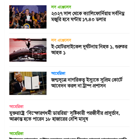
লস এঞ্জেলেস
২০২৭ সাল থেকে ক্যালিফোর্নিয়ায় সর্বনিম্ন
মজুরি হবে ঘণ্টায় ১৭.৪০ ডলার
লস এঞ্জেলেস
ই-মোটরসাইকেল দুর্ঘটনায় নিহত ১, গুরুতর
আহত ১
আমেরিকা
জন্মসূত্রে নাগরিকত্ব ইস্যুতে সুপ্রিম কোর্টে
আবেদন করল না ট্রাম্প প্রশাসন
আমেরিকা
যুক্তরাষ্ট্রে ‘বিস্ফোরণধর্মী ডায়রিয়া’ সৃষ্টিকারী পরজীবীর প্রাদুর্ভাব,
আক্রান্ত হতে পারেন ১৮ হাজারের বেশি মানুষ
আমেরিকা