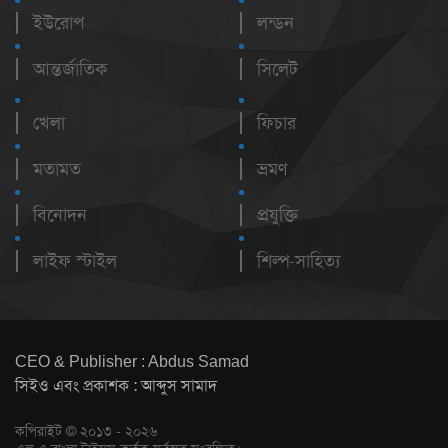
ইউরোপ
লন্ডন
আন্তর্জাতিক
সিলেট
খেলা
ফিচার
মতামত
ভ্রমণ
বিনোদন
প্রযুক্তি
লাইফ স্টাইল
শিল্প-সাহিত্য
CEO & Publisher : Abdus Samad
সিইও এবং প্রকাশক : আব্দুস সামাদ
কপিরাইট © ২০১৩ - ২০২৬