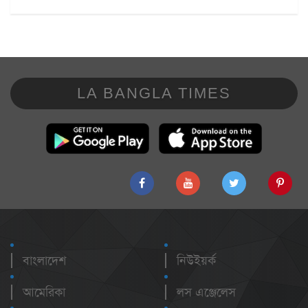
LA BANGLA TIMES
বাংলাদেশ
নিউইয়র্ক
আমেরিকা
লস এঞ্জেলেস