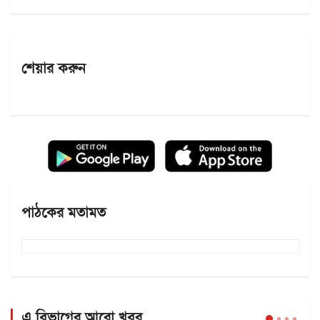
শেয়ার করুন
পাঠকের মতামত
এ বিভাগের আরো খবর