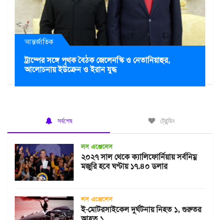
আন্তর্জাতিক
ট্রাম্পের সঙ্গে পৃথক বৈঠক জেলেনস্কি ও নেতানিয়াহুর,
আলোচনায় ইউক্রেন ও ইরান যুদ্ধ
সর্বশেষ
ট্রেন্ডিং
লস এঞ্জেলেস
২০২৭ সাল থেকে ক্যালিফোর্নিয়ায় সর্বনিম্ন
মজুরি হবে ঘণ্টায় ১৭.৪০ ডলার
লস এঞ্জেলেস
ই-মোটরসাইকেল দুর্ঘটনায় নিহত ১, গুরুতর
আহত ১