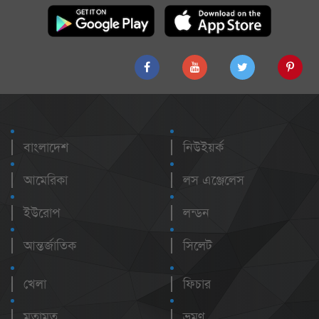
বাংলাদেশ
নিউইয়র্ক
আমেরিকা
লস এঞ্জেলেস
ইউরোপ
লন্ডন
আন্তর্জাতিক
সিলেট
খেলা
ফিচার
মতামত
ভ্রমণ