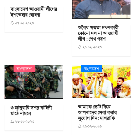
বাংলাদেশ আওয়ামী লীগের
ইশতেহার ঘোষণা
২৭-১২-২০২৩
অবৈধ ক্ষমতা দখলকারী
কোনো দল না আওয়ামী
লীগ : শেখ পরশ
২৬-১২-২০২৩
বাংলাদেশ
বাংলাদেশ
আমাকে ভোট দিয়ে
৩ জানুয়ারি সশস্ত্র বাহিনী
আপনাদের সেবা করার
মাঠে নামবে
সুযোগ দিন: মাশরাফি
২৬-১২-২০২৩
২৬-১২-২০২৩