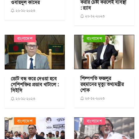
করার চেষ্টা করলেই ব্যবস্থা
ওবায়দুল কাদের
: র‍্যাব
২৬-১২-২০২৩
২৬-১২-২০২৩
বাংলাদেশ
বাংলাদেশ
শিল্পপতি ফজলুর
ভোট বন্ধ করে দেওয়া হবে
রহমানের মৃত্যু তথ্যমন্ত্রীর
পেশিশক্তির প্রভাব খাটালে :
শোক
সিইসি
২৫-১২-২০২৩
২৬-১২-২০২৩
বাংলাদেশ
বাংলাদেশ