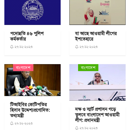
পদোন্নতি ৪৬ পুলিশ
যা আছে আওয়ামী লীগের
কর্মকর্তার
ইশতেহারে
২৭-১২-২০২৩
২৭-১২-২০২৩
বাংলাদেশ
বাংলাদেশ
টিআইবির কোটিপতির
দক্ষ ও স্মার্ট প্রশাসন গড়ে
হিসাব উদ্দেশ্যপ্রণোদিত:
তুলবে বাংলাদেশ আওয়ামী
তথ্যমন্ত্রী
লীগ: প্রধানমন্ত্রী
২৭-১২-২০২৩
২৭-১২-২০২৩