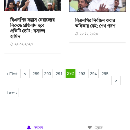
বিএনপির সন্ত্রাস-নৈরাজ্যের
বিএনপির নির্বাচন করার
বিরুদ্ধে প্রতিবাদ হবে
অধিকার নেই: শেখ পরশ
প্রতিটি ভোট : নসরুল
২৫-১২-২০২৩
হামিদ
২৫-১২-২০২৩
292
‹ First
<
289
290
291
293
294
295
>
Last ›
সর্বশেষ
ট্রেন্ডিং