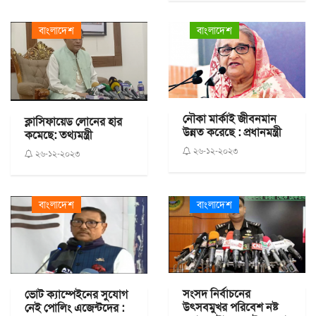
বাংলাদেশ
বাংলাদেশ
নৌকা মার্কাই জীবনমান
ক্লাসিফায়েড লোনের হার
উন্নত করেছে : প্রধানমন্ত্রী
কমেছে: তথ্যমন্ত্রী
২৬-১২-২০২৩
২৬-১২-২০২৩
বাংলাদেশ
বাংলাদেশ
সংসদ নির্বাচনের
ভোট ক্যাম্পেইনের সুযোগ
উৎসবমুখর পরিবেশ নষ্ট
নেই পোলিং এজেন্টদের :