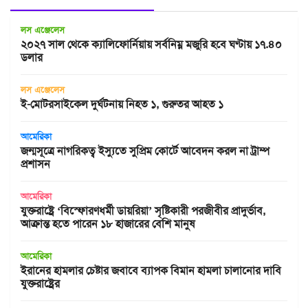
লস এঞ্জেলেস
২০২৭ সাল থেকে ক্যালিফোর্নিয়ায় সর্বনিম্ন মজুরি হবে ঘণ্টায় ১৭.৪০
ডলার
লস এঞ্জেলেস
ই-মোটরসাইকেল দুর্ঘটনায় নিহত ১, গুরুতর আহত ১
আমেরিকা
জন্মসূত্রে নাগরিকত্ব ইস্যুতে সুপ্রিম কোর্টে আবেদন করল না ট্রাম্প
প্রশাসন
আমেরিকা
যুক্তরাষ্ট্রে ‘বিস্ফোরণধর্মী ডায়রিয়া’ সৃষ্টিকারী পরজীবীর প্রাদুর্ভাব,
আক্রান্ত হতে পারেন ১৮ হাজারের বেশি মানুষ
আমেরিকা
ইরানের হামলার চেষ্টার জবাবে ব্যাপক বিমান হামলা চালানোর দাবি
যুক্তরাষ্ট্রের