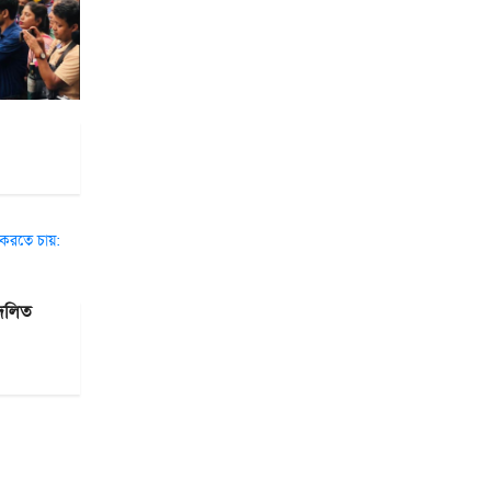
দদলিত