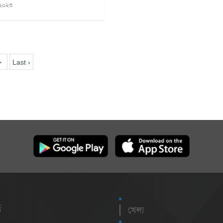
২০২৩
>
Last ›
ক
খেলা