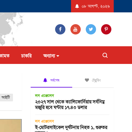
বেদন করল না ট্রাম্প প্রশাসন
যুক্তরাষ্ট্রে ‘বিস্ফোরণধর্মী ডায়রিয়া’ সৃষ্টিকারী পরজীবীর
০৮ আগস্ট, ২০২৬
তামত
চাকরি
অন্যান্য
সর্বশেষ
ট্রেন্ডিং
লস এঞ্জেলেস
আইটি
২০২৭ সাল থেকে ক্যালিফোর্নিয়ায় সর্বনিম্ন
মজুরি হবে ঘণ্টায় ১৭.৪০ ডলার
লস এঞ্জেলেস
ই-মোটরসাইকেল দুর্ঘটনায় নিহত ১, গুরুতর