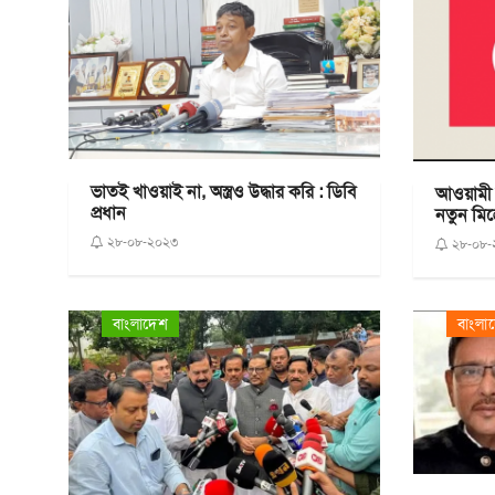
ভাতই খাওয়াই না, অস্ত্রও উদ্ধার করি : ডিবি
আওয়ামী ল
প্রধান
নতুন মিত্
২৮-০৮-২০২৩
২৮-০৮-
বাংলাদেশ
বাংলা