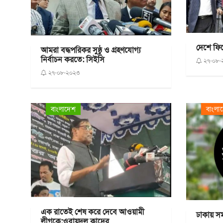
দেশে ফিরে
আমরা বদ্ধপরিকর সুষ্ঠু ও গ্রহণযোগ্য
নির্বাচন করতে: সিইসি
২৭-০৮-
২৭-০৮-২০২৩
বাংলাদেশ
বাংলা
এক রাতেই শেষ করে দেবে আওয়ামী
ঢাকায় স
লীগকে:ওবায়দুল কাদের