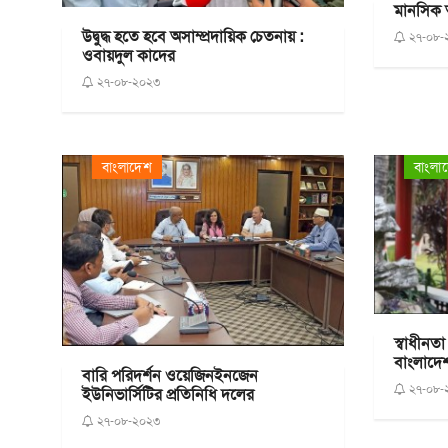
মানসিক অ
উদ্বুদ্ধ হতে হবে অসাম্প্রদায়িক চেতনায় :
২৭-০৮-
ওবায়দুল কাদের
২৭-০৮-২০২৩
বাংলাদেশ
বাংলা
স্বাধীনত
বাংলাদে
বারি পরিদর্শন ওয়েজিনইনজেন
২৭-০৮-
ইউনিভার্সিটির প্রতিনিধি দলের
২৭-০৮-২০২৩