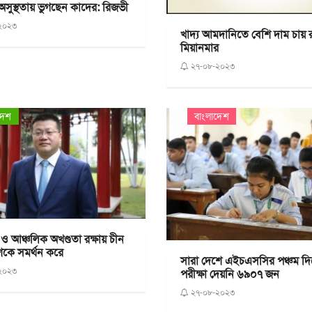
সুস্থতায় ভুগছেন কাদের: রিজভী
২০২৩
খাদ্য আমদানিতে বেশি দাম চায় 
মিয়ানমার
২৭-০৮-২০২৩
দেশ
বাংলাদেশ
া ও আঞ্চলিক অখণ্ডতা রক্ষায় চীন
শকে সমর্থন করে
সারা দেশে এইচএসসির পঞ্চম দি
২০২৩
পরীক্ষা দেয়নি ৬৯০৭ জন
২৭-০৮-২০২৩