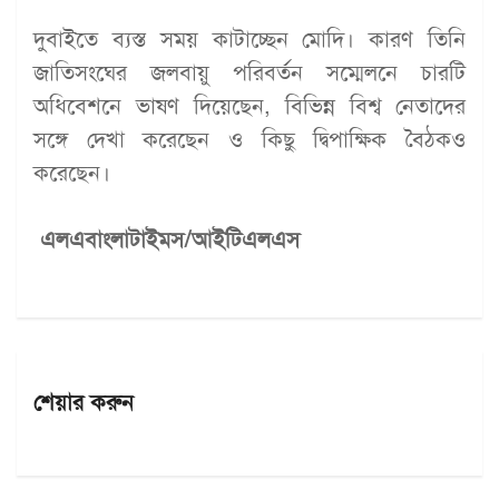
দুবাইতে ব্যস্ত সময় কাটাচ্ছেন মোদি। কারণ তিনি
জাতিসংঘের জলবায়ু পরিবর্তন সম্মেলনে চারটি
অধিবেশনে ভাষণ দিয়েছেন, বিভিন্ন বিশ্ব নেতাদের
সঙ্গে দেখা করেছেন ও কিছু দ্বিপাক্ষিক বৈঠকও
করেছেন।
এলএবাংলাটাইমস/আইটিএলএস
শেয়ার করুন