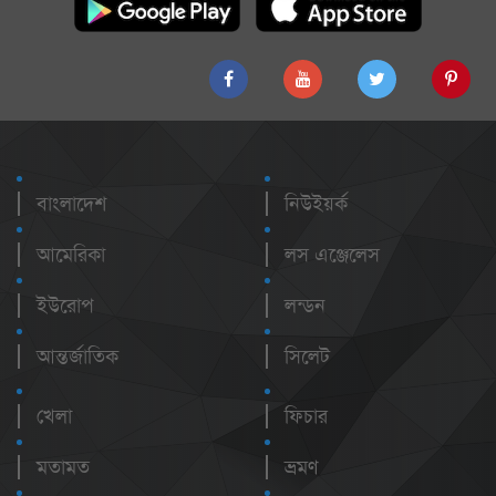
বাংলাদেশ
নিউইয়র্ক
আমেরিকা
লস এঞ্জেলেস
ইউরোপ
লন্ডন
আন্তর্জাতিক
সিলেট
খেলা
ফিচার
মতামত
ভ্রমণ