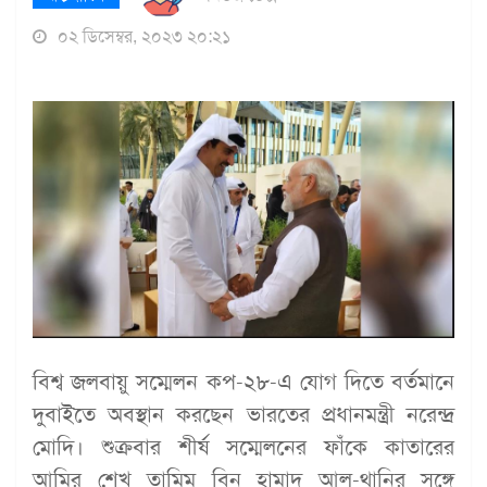
০২ ডিসেম্বর, ২০২৩ ২০:২১
বিশ্ব জলবায়ু সম্মেলন কপ-২৮-এ যোগ দিতে বর্তমানে
দুবাইতে অবস্থান করছেন ভারতের প্রধানমন্ত্রী নরেন্দ্র
মোদি। শুক্রবার শীর্ষ সম্মেলনের ফাঁকে কাতারের
আমির শেখ তামিম বিন হামাদ আল-থানির সঙ্গে