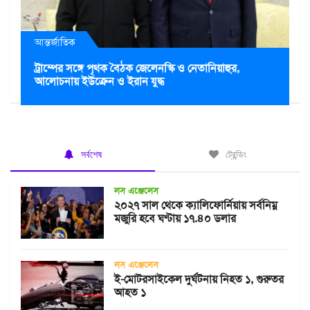
আন্তর্জাতিক
ট্রাম্পের সঙ্গে পৃথক বৈঠক জেলেনস্কি ও নেতানিয়াহুর,
আলোচনায় ইউক্রেন ও ইরান যুদ্ধ
সর্বশেষ
ট্রেন্ডিং
লস এঞ্জেলেস
২০২৭ সাল থেকে ক্যালিফোর্নিয়ায় সর্বনিম্ন
মজুরি হবে ঘণ্টায় ১৭.৪০ ডলার
লস এঞ্জেলেস
ই-মোটরসাইকেল দুর্ঘটনায় নিহত ১, গুরুতর
আহত ১