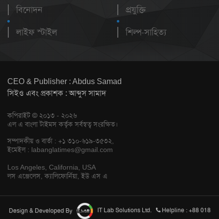
বিনোদন
প্রযুক্তি
লাইফ স্টাইল
শিল্প-সাহিত্য
CEO & Publisher : Abdus Samad
সিইও এবং প্রকাশক : আব্দুস সামাদ
কপিরাইট © ২০১৩ - ২০২৬
এল এ বাংলা টাইমস কর্তৃক সর্বস্বত্ব সংরক্ষিত।
সম্পাদকীয় ও বার্তা : +১ ৩১০-৬১৯-৩৫৩২,
ইমেইল :
labanglatimes@gmail.com
Los Angeles, California, USA
লস এঞ্জেলেস, ক্যালিফোর্নিয়া, ইউ এস এ
Design & Developed By
IT Lab Solutions Ltd.
Helpline : +88 018