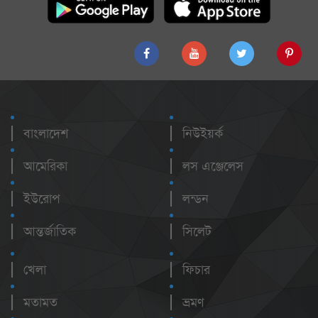
বাংলাদেশ
নিউইয়র্ক
আমেরিকা
লস এঞ্জেলেস
ইউরোপ
লন্ডন
আন্তর্জাতিক
সিলেট
খেলা
ফিচার
মতামত
ভ্রমণ