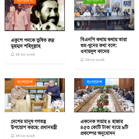
বিএনপি কথায় কথায় তারা
একুশে পদকে ভূষিত রুদ্র
গুম-খুনের কথা বলে:
মুহম্মদ শহিদুল্লাহ
ওবায়দুল কাদের
১৪-০২-২০২৪
১৩-০২-২০২৪
বাংলাদেশ
বাংলাদেশ
দেশের মানুষ গণতন্ত্র
একনেক সভায় ৪ হাজার
উপভোগ করছে: প্রধানমন্ত্রী
৪৫৩ কোটি টাকা ব্যয়ে ৯টি
প্রকল্পের অনুমোদন
১৩-০২-২০২৪