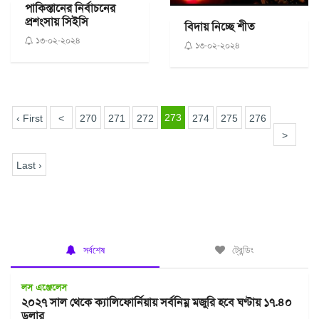
পাকিস্তানের নির্বাচনের
প্রশংসায় সিইসি
বিদায় নিচ্ছে শীত
১৩-০২-২০২৪
১৩-০২-২০২৪
273
‹ First
<
270
271
272
274
275
276
>
Last ›
সর্বশেষ
ট্রেন্ডিং
লস এঞ্জেলেস
২০২৭ সাল থেকে ক্যালিফোর্নিয়ায় সর্বনিম্ন মজুরি হবে ঘণ্টায় ১৭.৪০
ডলার