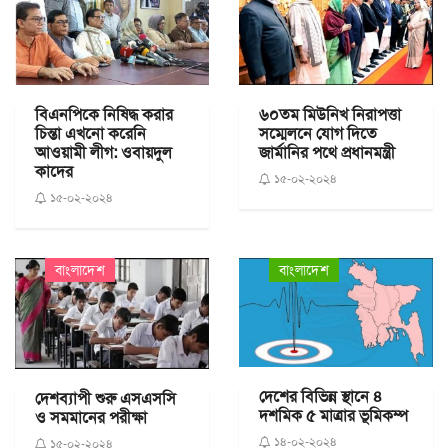
বিএনপিকে নিষিদ্ধ করার
৬০তম মিউনিখ নিরাপত্তা
চিন্তা এখনো করেনি
সম্মেলনে যোগ দিতে
আওয়ামী লীগ: ওবায়দুল
জার্মানির পথে প্রধানমন্ত্রী
কাদের
১৫-০২-২০২৪
১৫-০২-২০২৪
বাংলাদেশ
বাংলাদেশ
দেশের বিভিন্ন স্থানে ৪
দেশব্যাপী শুরু এসএসসি
দশমিক ৫ মাত্রার ভূমিকম্প
ও সমমানের পরীক্ষা
১৪-০২-২০২৪
১৫-০২-২০২৪