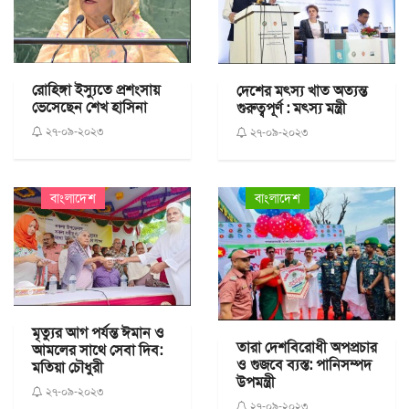
রোহিঙ্গা ইস্যুতে প্রশংসায়
দেশের মৎস্য খাত অত্যন্ত
ভেসেছেন শেখ হাসিনা
গুরুত্বপূর্ণ : মৎস্য মন্ত্রী
২৭-০৯-২০২৩
২৭-০৯-২০২৩
বাংলাদেশ
বাংলাদেশ
মৃত্যুর আগ পর্যন্ত ঈমান ও
তারা দেশবিরোধী অপপ্রচার
আমলের সাথে সেবা দিব:
ও গুজবে ব্যস্ত: পানিসম্পদ
মতিয়া চৌধুরী
উপমন্ত্রী
২৭-০৯-২০২৩
২৭-০৯-২০২৩