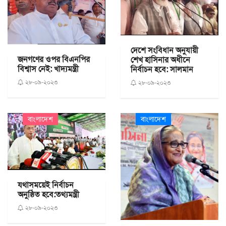
দেশে সংবিধান অনুযায়ী
জনগণের ওপর বিএনপির
শেখ হাসিনার অধীনে
বিশ্বাস নেই: খাদ্যমন্ত্রী
নির্বাচন হবে: সালমান
২৮-০৯-২০২৩
২৮-০৯-২০২৩
বাংলাদেশ
বাংলাদেশ
যথাসময়েই নির্বাচন
অনুষ্ঠিত হবে:তথ্যমন্ত্রী
২৮-০৯-২০২৩