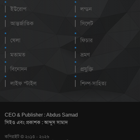
ইউরোপ
লন্ডন
আন্তর্জাতিক
সিলেট
খেলা
ফিচার
মতামত
ভ্রমণ
বিনোদন
প্রযুক্তি
লাইফ স্টাইল
শিল্প-সাহিত্য
CEO & Publisher : Abdus Samad
সিইও এবং প্রকাশক : আব্দুস সামাদ
কপিরাইট © ২০১৩ - ২০২৬