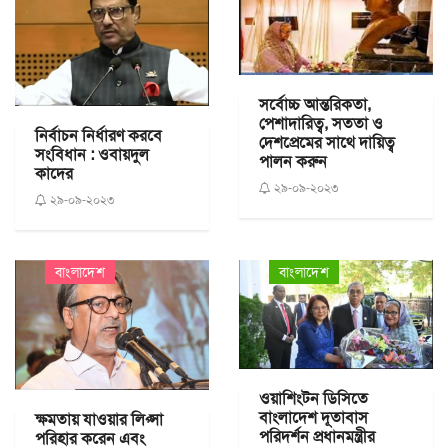
সর্বোচ্চ আন্তরিকতা,
পেশাদারিত্ব, সততা ও
নির্বাচন নির্ধারণ করবে
দেশপ্রেমের সাথে দায়িত্ব
সংবিধান : ওবায়দুল
পালন করুন
কাদের
২৯-০৯-২০২৩
২৯-০৯-২০২৩
বাংলাদেশ
বাংলাদেশ
ওয়াশিংটন ডিসিতে
বাংলাদেশ দূতাবাস
ক্ষমতায় যাওয়ার লিপ্সা
পরিদর্শন প্রধানমন্ত্রীর
পরিহার করেন এবং