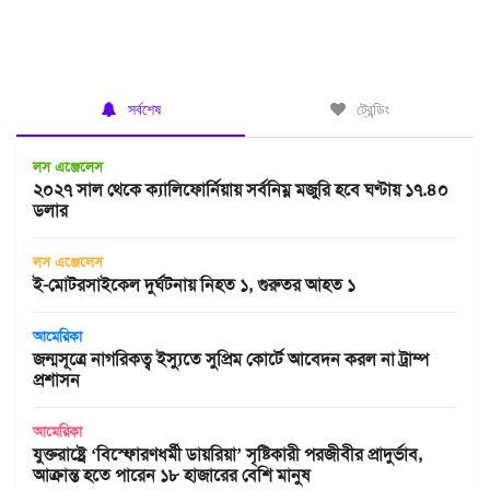
সর্বশেষ
ট্রেন্ডিং
লস এঞ্জেলেস
২০২৭ সাল থেকে ক্যালিফোর্নিয়ায় সর্বনিম্ন মজুরি হবে ঘণ্টায় ১৭.৪০
ডলার
লস এঞ্জেলেস
ই-মোটরসাইকেল দুর্ঘটনায় নিহত ১, গুরুতর আহত ১
আমেরিকা
জন্মসূত্রে নাগরিকত্ব ইস্যুতে সুপ্রিম কোর্টে আবেদন করল না ট্রাম্প
প্রশাসন
আমেরিকা
যুক্তরাষ্ট্রে ‘বিস্ফোরণধর্মী ডায়রিয়া’ সৃষ্টিকারী পরজীবীর প্রাদুর্ভাব,
আক্রান্ত হতে পারেন ১৮ হাজারের বেশি মানুষ