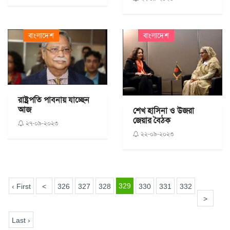
বাংলাদেশ
বাংলাদেশ
রাষ্ট্রপতি পাবনায় যাচ্ছেন
আজ
শেখ হাসিনা ও উজরা
জেয়ার বৈঠক
২৭-০৯-২০২৩
২২-০৯-২০২৩
329
‹ First
<
326
327
328
330
331
332
>
Last ›