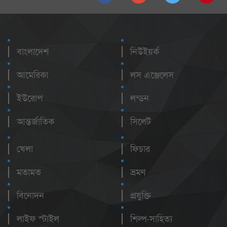
বাংলাদেশ
নিউইয়র্ক
আমেরিকা
লস এঞ্জেলেস
ইউরোপ
লন্ডন
আন্তর্জাতিক
সিলেট
খেলা
ফিচার
মতামত
ভ্রমণ
বিনোদন
প্রযুক্তি
লাইফ স্টাইল
শিল্প-সাহিত্য