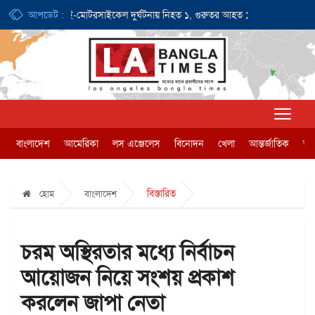
৪০ ডলার
আপডেট :
ই-মোটরসাইকেল দুর্ঘটনায় নিহত ১, গুরুতর আহত ১
জন্মসূত্রে না
বাংলাদেশ
আমেরিকা
লস এঞ্জেলেস
বিনোদন
খেলা
আন্তর্জাতিক
অর্
বিস্তারিত
হোম
বাংলাদেশ
চরম অস্থিরতার মধ্যে নির্বাচন
আয়োজন নিয়ে সংশয় প্রকাশ
করলেন জাপা নেতা