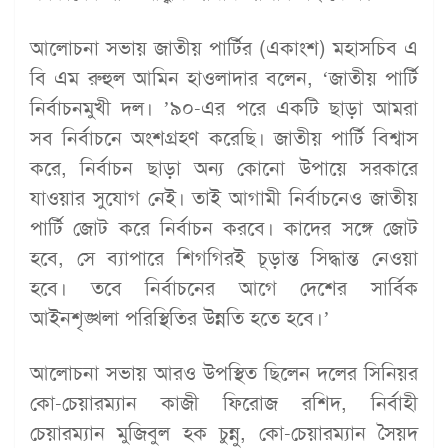
আলোচনা সভায় জাতীয় পার্টির (একাংশ) মহাসচিব এ
বি এম রুহুল আমিন হাওলাদার বলেন, ‘জাতীয় পার্টি
নির্বাচনমুখী দল। ’৯০-এর পরে একটি ছাড়া আমরা
সব নির্বাচনে অংশগ্রহণ করেছি। জাতীয় পার্টি বিশ্বাস
করে, নির্বাচন ছাড়া অন্য কোনো উপায়ে সরকারে
যাওয়ার সুযোগ নেই। তাই আগামী নির্বাচনেও জাতীয়
পার্টি জোট করে নির্বাচন করবে। কাদের সঙ্গে জোট
হবে, সে ব্যাপারে শিগগিরই চূড়ান্ত সিদ্ধান্ত নেওয়া
হবে। তবে নির্বাচনের আগে দেশের সার্বিক
আইনশৃঙ্খলা পরিস্থিতির উন্নতি হতে হবে।’
আলোচনা সভায় আরও উপস্থিত ছিলেন দলের সিনিয়র
কো-চেয়ারম্যান কাজী ফিরোজ রশিদ, নির্বাহী
চেয়ারম্যান মুজিবুল হক চুন্নু, কো-চেয়ারম্যান সৈয়দ