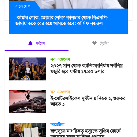
বাংলাদেশ
‘আমার লোক, তোমার লোক’ কালচার থেকে বিএনপি-
জামায়াতকে বের হয়ে আসতে হবে: আসিফ নজরুল
সর্বশেষ
ট্রেন্ডিং
লস এঞ্জেলেস
২০২৭ সাল থেকে ক্যালিফোর্নিয়ায় সর্বনিম্ন
মজুরি হবে ঘণ্টায় ১৭.৪০ ডলার
লস এঞ্জেলেস
ই-মোটরসাইকেল দুর্ঘটনায় নিহত ১, গুরুতর
আহত ১
আমেরিকা
জন্মসূত্রে নাগরিকত্ব ইস্যুতে সুপ্রিম কোর্টে
আবেদন করল না ট্রাম্প প্রশাসন