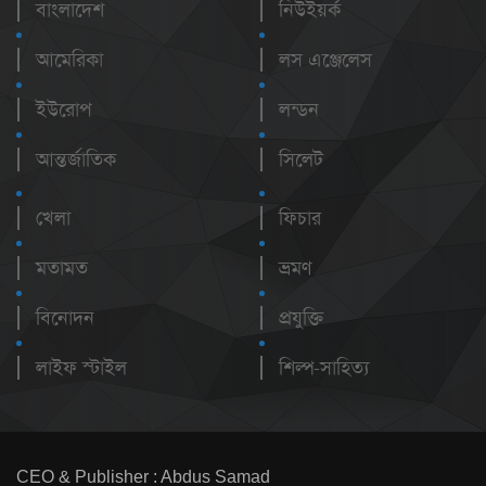
বাংলাদেশ
নিউইয়র্ক
আমেরিকা
লস এঞ্জেলেস
ইউরোপ
লন্ডন
আন্তর্জাতিক
সিলেট
খেলা
ফিচার
মতামত
ভ্রমণ
বিনোদন
প্রযুক্তি
লাইফ স্টাইল
শিল্প-সাহিত্য
CEO & Publisher : Abdus Samad