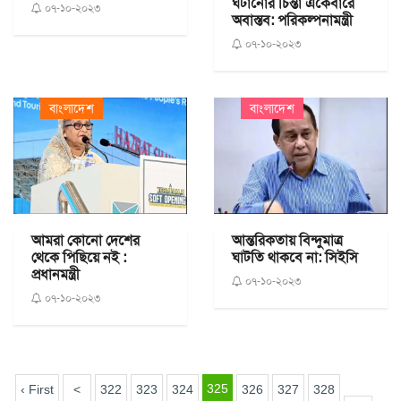
ঘটানোর চিন্তা একেবারে
০৭-১০-২০২৩
অবাস্তব: পরিকল্পনামন্ত্রী
০৭-১০-২০২৩
বাংলাদেশ
বাংলাদেশ
আমরা কোনো দেশের
আন্তরিকতায় বিন্দুমাত্র
থেকে পিছিয়ে নই :
ঘাটতি থাকবে না: সিইসি
প্রধানমন্ত্রী
০৭-১০-২০২৩
০৭-১০-২০২৩
325
‹ First
<
322
323
324
326
327
328