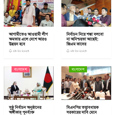
আগামীতেও আওয়ামী লীগ
নির্বাচন নিয়ে শঙ্কা বলবো
ক্ষমতায় এলে দেশে আরও
না অনিশ্চয়তা আছেই:
উন্নয়ন হবে
জিএম কাদের
০৯-১০-২০২৩
০৯-১০-২০২৩
বাংলাদেশ
বাংলাদেশ
সুষ্ঠু নির্বাচন অনুষ্ঠানের
বিএনপির তত্ত্বাবধায়ক
অঙ্গীকার পুনর্ব্যক্ত
সরকারের দাবি মেনে