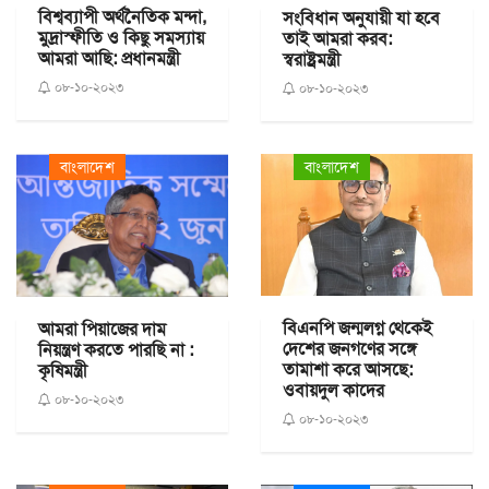
বিশ্বব্যাপী অর্থনৈতিক মন্দা,
সংবিধান অনুযায়ী যা হবে
মুদ্রাস্ফীতি ও কিছু সমস্যায়
তাই আমরা করব:
আমরা আছি: প্রধানমন্ত্রী
স্বরাষ্ট্রমন্ত্রী
০৮-১০-২০২৩
০৮-১০-২০২৩
বাংলাদেশ
বাংলাদেশ
বিএনপি জন্মলগ্ন থেকেই
আমরা পিয়াজের দাম
দেশের জনগণের সঙ্গে
নিয়ন্ত্রণ করতে পারছি না :
তামাশা করে আসছে:
কৃষিমন্ত্রী
ওবায়দুল কাদের
০৮-১০-২০২৩
০৮-১০-২০২৩