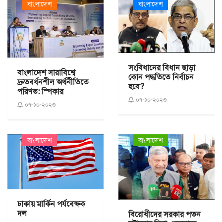
বাংলাদেশ
বাংলাদেশ
সংবিধানের বিধান ছাড়া
বাংলাদেশ সারাবিশ্বে
কোন পদ্ধতিতে নির্বাচন
দ্রুতবর্ধনশীল অর্থনীতিতে
হবে?
পরিণত: স্পিকার
০৭-১০-২০২৩
০৭-১০-২০২৩
বাংলাদেশ
বাংলাদেশ
ঢাকায় মার্কিন পর্যবেক্ষক
দল
বিরোধীদের সরকার পতন