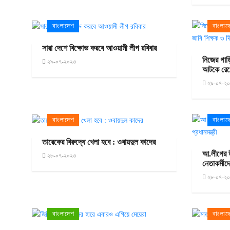
বাংলাদেশ
বাংলাদ
সারা দেশে বিক্ষোভ করবে আওয়ামী লীগ রবিবার
নিজের গাড়ি
২৯-০৭-২০২৩
আটকে রেখে
২৯-০৭-২
বাংলাদেশ
বাংলাদ
তারেকের বিরুদ্ধে খেলা হবে : ওবায়দুল কাদের
আ.লীগের 
২৮-০৭-২০২৩
নেতাকর্মীদে
২৮-০৭-২
বাংলাদেশ
বাংলাদ