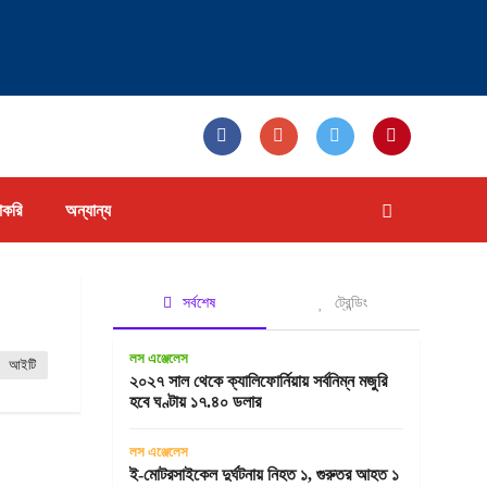
াকরি
অন্যান্য
সর্বশেষ
ট্রেন্ডিং
লস এঞ্জেলেস
আইটি
২০২৭ সাল থেকে ক্যালিফোর্নিয়ায় সর্বনিম্ন মজুরি
হবে ঘণ্টায় ১৭.৪০ ডলার
লস এঞ্জেলেস
ই-মোটরসাইকেল দুর্ঘটনায় নিহত ১, গুরুতর আহত ১