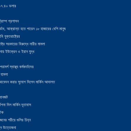
য় ১৭.৪০ ডলার
্রাম্প প্রশাসন
াদুর্ভাব, আক্রান্ত হতে পারেন ১৮ হাজারের বেশি মানুষ
 যুক্তরাষ্ট্রের
াষ্ট্র সরকারের বিরুদ্ধে নারীর মামলা
নায় ইউক্রেন ও ইরান যুদ্ধ
র্শ স্বাস্থ্য কর্মকর্তাদের
 হামলা
ন আবেদন করার সুযোগ দিলেন মার্কিন আদালত
 যানজট
েশনা দিল মার্কিন দূতাবাস
আটক
নের শরীরে গুলির চিহ্ন
তুন উত্তেজনা