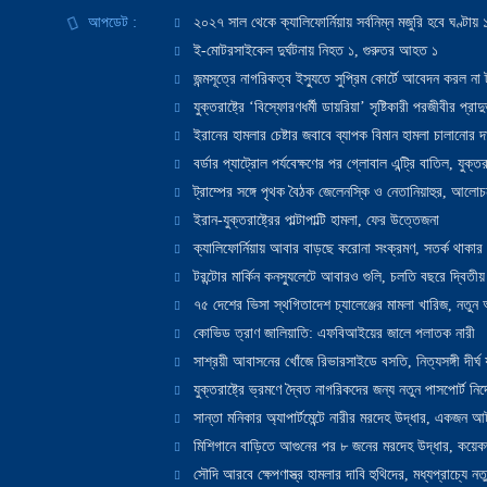
আপডেট :
২০২৭ সাল থেকে ক্যালিফোর্নিয়ায় সর্বনিম্ন মজুরি হবে ঘণ্টা
ই-মোটরসাইকেল দুর্ঘটনায় নিহত ১, গুরুতর আহত ১
জন্মসূত্রে নাগরিকত্ব ইস্যুতে সুপ্রিম কোর্টে আবেদন করল না ট
যুক্তরাষ্ট্রে ‘বিস্ফোরণধর্মী ডায়রিয়া’ সৃষ্টিকারী পরজীবীর প্র
ইরানের হামলার চেষ্টার জবাবে ব্যাপক বিমান হামলা চালানোর দাবি
বর্ডার প্যাট্রোল পর্যবেক্ষণের পর গ্লোবাল এন্ট্রি বাতিল, যুক্তর
ট্রাম্পের সঙ্গে পৃথক বৈঠক জেলেনস্কি ও নেতানিয়াহুর, আলোচ
ইরান-যুক্তরাষ্ট্রের পাল্টাপাল্টি হামলা, ফের উত্তেজনা
ক্যালিফোর্নিয়ায় আবার বাড়ছে করোনা সংক্রমণ, সতর্ক থাকার পরাম
টরন্টোর মার্কিন কনস্যুলেটে আবারও গুলি, চলতি বছরে দ্বিতীয়
৭৫ দেশের ভিসা স্থগিতাদেশ চ্যালেঞ্জের মামলা খারিজ, নতু
কোভিড ত্রাণ জালিয়াতি: এফবিআইয়ের জালে পলাতক নারী
সাশ্রয়ী আবাসনের খোঁজে রিভারসাইডে বসতি, নিত্যসঙ্গী দীর্ঘ
যুক্তরাষ্ট্রে ভ্রমণে দ্বৈত নাগরিকদের জন্য নতুন পাসপোর্ট নির্দ
সান্তা মনিকার অ্যাপার্টমেন্টে নারীর মরদেহ উদ্ধার, একজন 
মিশিগানে বাড়িতে আগুনের পর ৮ জনের মরদেহ উদ্ধার, কয়েকজ
সৌদি আরবে ক্ষেপণাস্ত্র হামলার দাবি হুথিদের, মধ্যপ্রাচ্যে ন