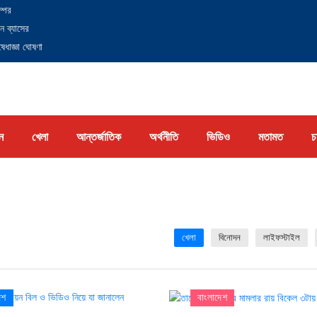
্পের
ন ব্যাসের
েধাজ্ঞা ঘোষণা
ন
খেলা
আন্তর্জাতিক
অর্থনীতি
ভিডিও
মতামত
চ
খেলা
বিনোদন
লাইফস্টাইল
েশ
বাংলাদেশ