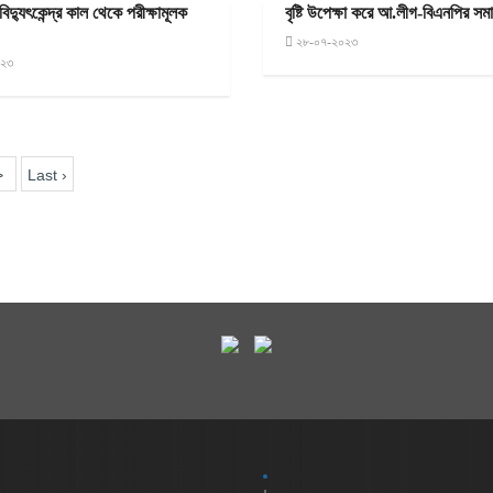
বিদ্যুৎকেন্দ্র কাল থেকে পরীক্ষামূলক
বৃষ্টি উপেক্ষা করে আ.লীগ-বিএনপির স
২৮-০৭-২০২৩
০২৩
>
Last ›