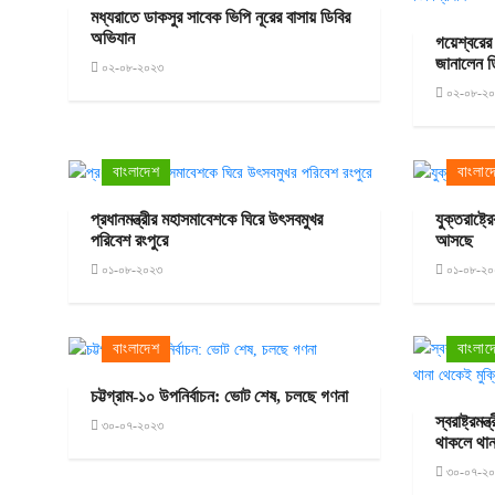
মধ্যরাতে ডাকসুর সাবেক ভিপি নূরের বাসায় ডিবির
অভিযান
গয়েশ্বরের
জানালেন ড
০২-০৮-২০২৩
০২-০৮-২
বাংলাদেশ
বাংলাদ
প্রধানমন্ত্রীর মহাসমাবেশকে ঘিরে উৎসবমুখর
যুক্তরাষ্ট্
পরিবেশ রংপুরে
আসছে
০১-০৮-২০২৩
০১-০৮-২০
বাংলাদেশ
বাংলাদ
চট্টগ্রাম-১০ উপনির্বাচন: ভোট শেষ, চলছে গণনা
স্বরাষ্ট্র
৩০-০৭-২০২৩
থাকলে থান
৩০-০৭-২