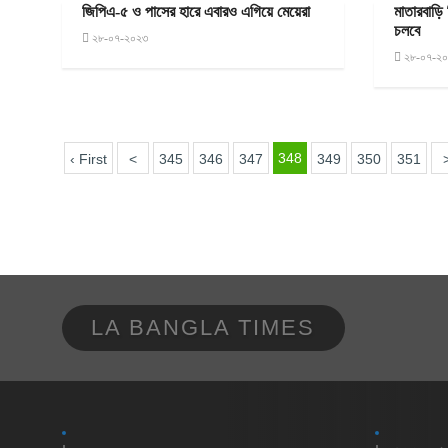
জিপিএ-৫ ও পাসের হারে এবারও এগিয়ে মেয়েরা
মাতারবাড়ি 
চলবে
২৮-০৭-২০২৩
২৮-০৭-২
348
‹ First
<
345
346
347
349
350
351
LA BANGLA TIMES