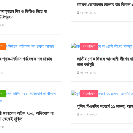
তারেক-জোবায়দার মামলার রায় বিকেল ৩
 আপ্যায়ন বিল ও ভিডিও নিয়ে যা
০১-০৮-২০২৩
িবিপ্রধান
০২৩
েশ
বাংলাদেশ
রের প্রাক-নির্বাচন পর্যবেক্ষক দল ঢাকায়
জাতীয় শোক দিবসে আওয়ামী লীগের মাস
নানা কর্মসূচি
২৩
৩১-০৭-২০২৩
েশ
বাংলাদেশ
পুলিশ-বিএনপির সংঘর্ষে ১১ মামলা, আ
মন্ত্রী জানালেন আটক ৭০০, অভিযোগ না
৩০-০৭-২০২৩
া থেকেই মুক্তি
০২৩