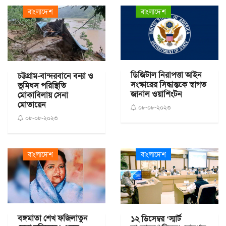
বাংলাদেশ
বাংলাদেশ
ডিজিটাল নিরাপত্তা আইন
চট্টগ্রাম-বান্দরবানে বন্যা ও
সংস্কারের সিদ্ধান্তকে স্বাগত
ভূমিধস পরিস্থিতি
জানাল ওয়াশিংটন
মোকাবিলায় সেনা
মোতায়েন
০৮-০৮-২০২৩
০৮-০৮-২০২৩
বাংলাদেশ
বাংলাদেশ
বঙ্গমাতা শেখ ফজিলাতুন
১২ ডিসেম্বর ‘স্মার্ট