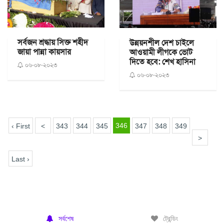
সর্বজন শ্রদ্ধায় সিক্ত শহীদ
উন্নয়নশীল দেশ চাইলে
জায়া পান্না কায়সার
আওয়ামী লীগকে ভোট
দিতে হবে: শেখ হাসিনা
০৬-০৮-২০২৩
০৬-০৮-২০২৩
346
‹ First
<
343
344
345
347
348
349
>
Last ›
সর্বশেষ
ট্রেন্ডিং