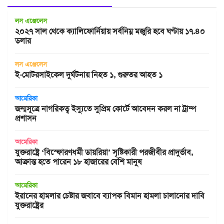
লস এঞ্জেলেস
২০২৭ সাল থেকে ক্যালিফোর্নিয়ায় সর্বনিম্ন মজুরি হবে ঘণ্টায় ১৭.৪০
ডলার
লস এঞ্জেলেস
ই-মোটরসাইকেল দুর্ঘটনায় নিহত ১, গুরুতর আহত ১
আমেরিকা
জন্মসূত্রে নাগরিকত্ব ইস্যুতে সুপ্রিম কোর্টে আবেদন করল না ট্রাম্প
প্রশাসন
আমেরিকা
যুক্তরাষ্ট্রে ‘বিস্ফোরণধর্মী ডায়রিয়া’ সৃষ্টিকারী পরজীবীর প্রাদুর্ভাব,
আক্রান্ত হতে পারেন ১৮ হাজারের বেশি মানুষ
আমেরিকা
ইরানের হামলার চেষ্টার জবাবে ব্যাপক বিমান হামলা চালানোর দাবি
যুক্তরাষ্ট্রের