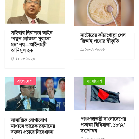
সাইবার নিরাপত্তা আইন
নাটোরের কাঁচাগোল্লা পেল
‘নতুন বোতলে পুরানো
জিআই পণ্যের স্বীকৃতি
মদ’ নয়—আইনমন্ত্রী
১০-০৮-২০২৩
আনিসুল হক
১১-০৮-২০২৩
বাংলাদেশ
বাংলাদেশ
‘গণপ্রজাতন্ত্রী বাংলাদেশের
সামাজিক যোগাযোগ
পতাকা বিধিমালা, ১৯৭২’
মাধ্যমে তারেক রহমানের
সংশোধন
বক্তব্য প্রচারে নিষেধাজ্ঞা