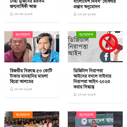
নেছা মুজিবের ৯৩তম
বাংলাদেশ দিবস’ ঘোষণার
জন্মবার্ষিকী আজ
প্রস্তাব অনুমোদন
০৮-০৮-২০২৩
০৭-০৮-২০২৩
বাংলাদেশ
বাংলাদেশ
ডিজিটাল নিরাপত্তা
রিজভীর বিরুদ্ধে ৫০ কোটি
আইনের বদলে সাইবার
টাকার মানহানির মামলা
নিরাপত্তা আইন-২০২৩
হিরো আলমের
করার সিদ্ধান্ত
০৭-০৮-২০২৩
০৭-০৮-২০২৩
বাংলাদেশ
বাংলাদেশ