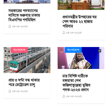
সরকারের পদত্যাগের
দাবিতে শুক্রবার ঢাকায়
প্রধানমন্ত্রীর উপহারের ঘর
বিএনপির গণমিছিল
পেল আরও ২২ হাজার
পরিবার
০৯-০৮-২০২৩
০৯-০৮-২০২৩
বাংলাদেশ
বাংলাদেশ
চার বিশিষ্ট নারীকে
প্রায় ৩ ঘণ্টা বন্ধ থাকার
বঙ্গমাতা শেখ
পরে মেট্রোরেল চালু
ফজিলাতুন্নেছা মুজিব
পদক-২০২৩ প্রদান
০৯-০৮-২০২৩
০৮-০৮-২০২৩