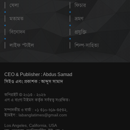
খেলা
ফিচার
মতামত
ভ্রমণ
বিনোদন
প্রযুক্তি
লাইফ স্টাইল
শিল্প-সাহিত্য
CEO & Publisher : Abdus Samad
সিইও এবং প্রকাশক : আব্দুস সামাদ
কপিরাইট © ২০১৩ - ২০২৬
এল এ বাংলা টাইমস কর্তৃক সর্বস্বত্ব সংরক্ষিত।
সম্পাদকীয় ও বার্তা : +১ ৩১০-৬১৯-৩৫৩২,
ইমেইল :
labanglatimes@gmail.com
Los Angeles, California, USA