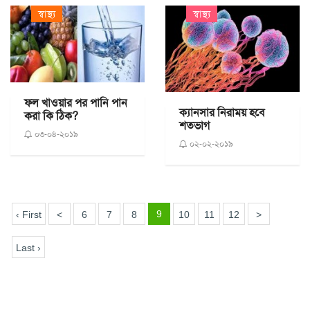
স্বাস্থ্য
স্বাস্থ্য
ফল খাওয়ার পর পানি পান
ক্যানসার নিরাময় হবে
করা কি ঠিক?
শতভাগ
০৩-০৪-২০১৯
০২-০২-২০১৯
9
‹ First
<
6
7
8
10
11
12
>
Last ›