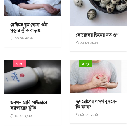
দেরিতে ঘুম থেকে ওঠা
মৃত্যুর ঝুঁকি বাড়ায়!
কোয়েলের ডিমের যত গুণ
০৩-০৯-২০১৯
৩১-০৭-২০১৯
স্বাস্থ্য
স্বাস্থ্য
হৃদরোগের লক্ষণ বুঝবেন
জনসন বেবি পাউডারে
কি করে?
ক্যান্সারের ঝুঁকি
০৯-০৭-২০১৯
১৪-০৭-২০১৯