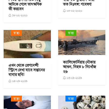
আটকে গেলে তাৎক্ষণিক
তত নিঃসঙ্গ: গবেষণা
কী করবেন
০৫-০২-২০২০
১৮-০২-২০২০
স্বাস্থ্য
স্বাস্থ্য
ক্যালিফোর্নিয়ায় নৌকায়
এখন থেকে প্রেগনেন্সী
আগুন, নিহত ৮ নিখোঁজ
স্ট্রিপে দেখা যাবে সন্তানের
২৬
বাবার ছবি!
০৩-০৯-২০১৯
০৪-০৯-২০১৯
স্বাস্থ্য
স্বাস্থ্য