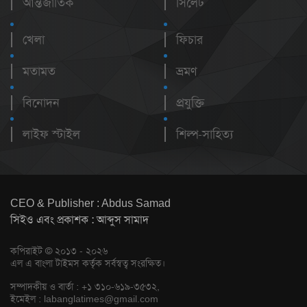
আন্তর্জাতিক
সিলেট
খেলা
ফিচার
মতামত
ভ্রমণ
বিনোদন
প্রযুক্তি
লাইফ স্টাইল
শিল্প-সাহিত্য
CEO & Publisher : Abdus Samad
সিইও এবং প্রকাশক : আব্দুস সামাদ
কপিরাইট © ২০১৩ - ২০২৬
এল এ বাংলা টাইমস কর্তৃক সর্বস্বত্ব সংরক্ষিত।
সম্পাদকীয় ও বার্তা : +১ ৩১০-৬১৯-৩৫৩২,
ইমেইল :
labanglatimes@gmail.com