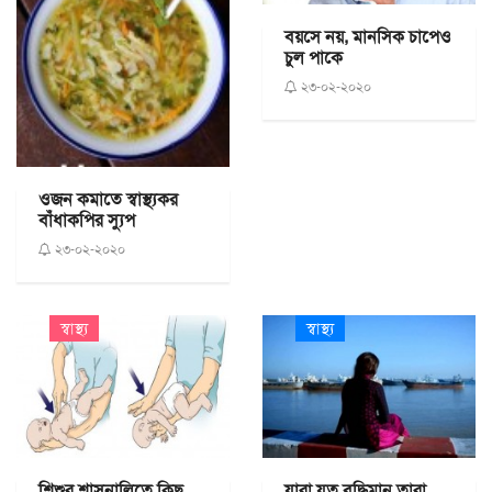
বয়সে নয়, মানসিক চাপেও
চুল পাকে
২৩-০২-২০২০
ওজন কমাতে স্বাস্থ্যকর
বাঁধাকপির স্যুপ
২৩-০২-২০২০
স্বাস্থ্য
স্বাস্থ্য
শিশুর শ্বাসনালিতে কিছু
যারা যত বুদ্ধিমান তারা