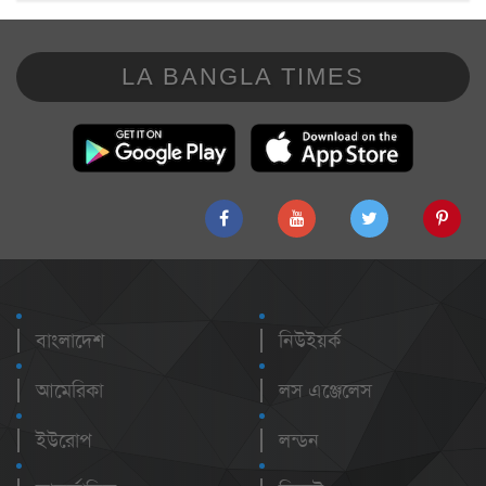
LA BANGLA TIMES
বাংলাদেশ
নিউইয়র্ক
আমেরিকা
লস এঞ্জেলেস
ইউরোপ
লন্ডন