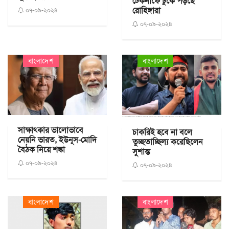
টেকনাফে ঢুকে পড়ছে
রোহিঙ্গারা
০৭-০৯-২০২৪
০৭-০৯-২০২৪
বাংলাদেশ
বাংলাদেশ
সাক্ষাৎকার ভালোভাবে
চাকরিই হবে না বলে
নেয়নি ভারত, ইউনূস-মোদি
তুচ্ছতাচ্ছিল্য করেছিলেন
বৈঠক নিয়ে শঙ্কা
সুশান্ত
০৭-০৯-২০২৪
০৭-০৯-২০২৪
বাংলাদেশ
বাংলাদেশ