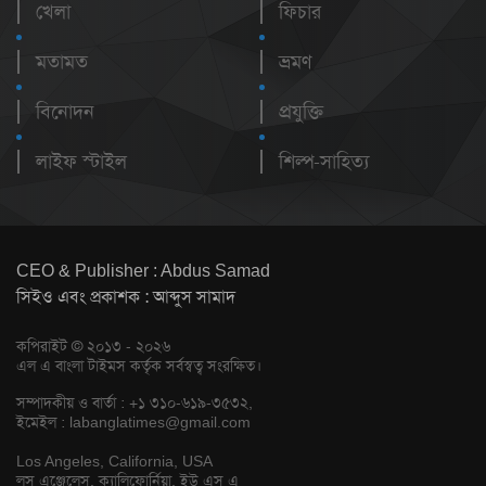
খেলা
ফিচার
মতামত
ভ্রমণ
বিনোদন
প্রযুক্তি
লাইফ স্টাইল
শিল্প-সাহিত্য
CEO & Publisher : Abdus Samad
সিইও এবং প্রকাশক : আব্দুস সামাদ
কপিরাইট © ২০১৩ - ২০২৬
এল এ বাংলা টাইমস কর্তৃক সর্বস্বত্ব সংরক্ষিত।
সম্পাদকীয় ও বার্তা : +১ ৩১০-৬১৯-৩৫৩২,
ইমেইল :
labanglatimes@gmail.com
Los Angeles, California, USA
লস এঞ্জেলেস, ক্যালিফোর্নিয়া, ইউ এস এ