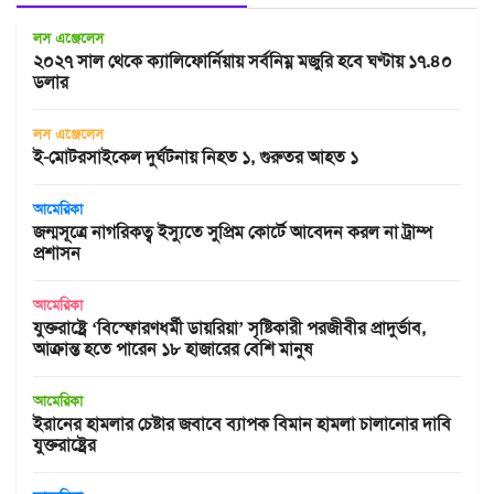
লস এঞ্জেলেস
২০২৭ সাল থেকে ক্যালিফোর্নিয়ায় সর্বনিম্ন মজুরি হবে ঘণ্টায় ১৭.৪০
ডলার
লস এঞ্জেলেস
ই-মোটরসাইকেল দুর্ঘটনায় নিহত ১, গুরুতর আহত ১
আমেরিকা
জন্মসূত্রে নাগরিকত্ব ইস্যুতে সুপ্রিম কোর্টে আবেদন করল না ট্রাম্প
প্রশাসন
আমেরিকা
যুক্তরাষ্ট্রে ‘বিস্ফোরণধর্মী ডায়রিয়া’ সৃষ্টিকারী পরজীবীর প্রাদুর্ভাব,
আক্রান্ত হতে পারেন ১৮ হাজারের বেশি মানুষ
আমেরিকা
ইরানের হামলার চেষ্টার জবাবে ব্যাপক বিমান হামলা চালানোর দাবি
যুক্তরাষ্ট্রের