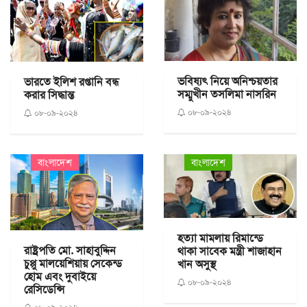
ভবিষ্যৎ নিয়ে অনিশ্চয়তার
ভারতে ইলিশ রপ্তানি বন্ধ
সম্মুখীন তসলিমা নাসরিন
করার সিদ্ধান্ত
০৮-০৯-২০২৪
০৮-০৯-২০২৪
বাংলাদেশ
বাংলাদেশ
হত্যা মামলায় রিমান্ডে
রাষ্ট্রপতি মো. সাহাবুদ্দিন
থাকা সাবেক মন্ত্রী শাজাহান
চুপ্পু মালয়েশিয়ায় সেকেন্ড
খান অসুস্থ
হোম এবং দুবাইয়ে
০৮-০৯-২০২৪
রেসিডেন্সি