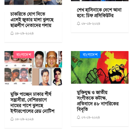
শেখ হাসিনাকে দেশে আনা
চাকরিতে যোগ দিতে
হবে: চিফ প্রসিকিউটর
এলেই জুতার মালা ঝুলছে
০৮-০৯-২০২৪
ছাত্রলীগ নেতাদের গলায়
০৮-০৯-২০২৪
বাংলাদেশ
বাংলাদেশ
মুক্তিযুদ্ধ ও জাতীয়
মুক্তি পাচ্ছেন ঢাকার শীর্ষ
সংগীতকে কটাক্ষ,
সন্ত্রাসীরা, বেশিরভাগে
প্রতিবাদে ৪৮ নাগরিকের
নামের পাশে ঝুলছে
বিবৃতি
ইন্টারপোলের রেড নোটিশ
০৭-০৯-২০২৪
০৮-০৯-২০২৪