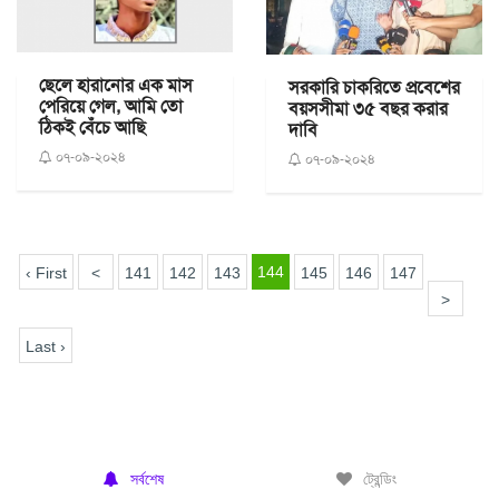
ছেলে হারানোর এক মাস
সরকারি চাকরিতে প্রবেশের
পেরিয়ে গেল, আমি তো
বয়সসীমা ৩৫ বছর করার
ঠিকই বেঁচে আছি
দাবি
০৭-০৯-২০২৪
০৭-০৯-২০২৪
144
‹ First
<
141
142
143
145
146
147
>
Last ›
সর্বশেষ
ট্রেন্ডিং