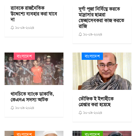
র‍্যাবকে রাজনৈতিক
দুর্গা পূজা নির্বিঘ্নে করতে
উদ্দেশ্যে ব্যবহার করা যাবে
মাদ্রাসার ছাত্ররা
না
স্বেচ্ছাসেবকরা কাজ করতে
রাজি
১০-০৯-২০২৪
১০-০৯-২০২৪
বাংলাদেশ
বাংলাদেশ
থানচিতে ব্যাংক ডাকাতি,
তৌফিক ই ইলাহীকে
কেএনএ সদস্য আটক
গ্রেপ্তার করা হয়েছে
১০-০৯-২০২৪
১০-০৯-২০২৪
বাংলাদেশ
বাংলাদেশ