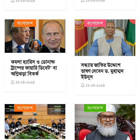
১১-০৯-২০২৪
১১-০৯-২০২৪
বাংলাদেশ
বাংলাদেশ
কমলা হ্যারিস ও ডোনাল্ড
সন্ধ্যায় জাতির উদ্দেশে
ট্রাম্পের ফায়ারি ডিবেট’ বা
ভাষণ দেবেন ড. মুহাম্মদ
অগ্নিঝড়া বিতর্ক
ইউনূস
১১-০৯-২০২৪
১১-০৯-২০২৪
বাংলাদেশ
বাংলাদেশ