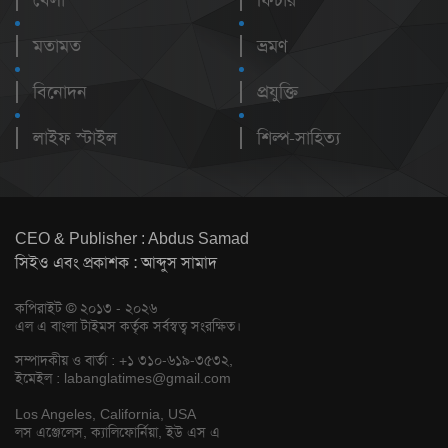
খেলা
ফিচার
মতামত
ভ্রমণ
বিনোদন
প্রযুক্তি
লাইফ স্টাইল
শিল্প-সাহিত্য
CEO & Publisher : Abdus Samad
সিইও এবং প্রকাশক : আব্দুস সামাদ
কপিরাইট © ২০১৩ - ২০২৬
এল এ বাংলা টাইমস কর্তৃক সর্বস্বত্ব সংরক্ষিত।
সম্পাদকীয় ও বার্তা : +১ ৩১০-৬১৯-৩৫৩২,
ইমেইল :
labanglatimes@gmail.com
Los Angeles, California, USA
লস এঞ্জেলেস, ক্যালিফোর্নিয়া, ইউ এস এ