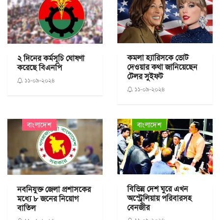
কমলা হ্যারিসকে ভোট
২ দিনের কর্মসূচি ঘোষণা
দেওয়ার কথা জানিয়েছেন
করেছে বিএনপি
টেলর সুইফট
১১-০৯-২০২৪
১১-০৯-২০২৪
বাংলাদেশ
বাংলাদেশ
বিভিন্ন দেশ ঘুরে এখন
নবনিযুক্ত জেলা প্রশাসকের
অস্ট্রেলিয়ায় পরিবারসহ
মধ্যে ৮ জনের নিয়োগ
বেনজীর
বাতিল