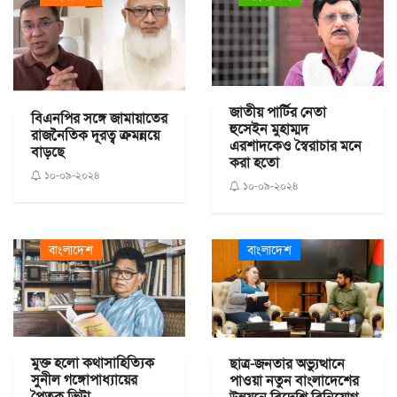
জাতীয় পার্টির নেতা
বিএনপির সঙ্গে জামায়াতের
হুসেইন মুহাম্মদ
রাজনৈতিক দূরত্ব ক্রমন্নয়ে
এরশাদকেও স্বৈরাচার মনে
বাড়ছে
করা হতো
১০-০৯-২০২৪
১০-০৯-২০২৪
বাংলাদেশ
বাংলাদেশ
মুক্ত হলো কথাসাহিত্যিক
ছাত্র-জনতার অভ্যুত্থানে
সুনীল গঙ্গোপাধ্যায়ের
পাওয়া নতুন বাংলাদেশের
পৈতৃক ভিটা