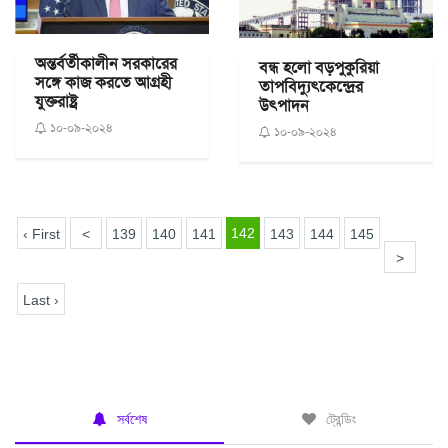
অন্তর্বর্তীকালীন সরকারের
বন্ধ হলো বড়পুকুরিয়া
সঙ্গে কাজ করতে আগ্রহী
তাপবিদ্যুৎকেন্দ্রের
যুক্তরাষ্ট্র
উৎপাদন
১০-০৯-২০২৪
১০-০৯-২০২৪
142
‹ First
<
139
140
141
143
144
145
>
Last ›
সর্বশেষ
ট্রেন্ডিং