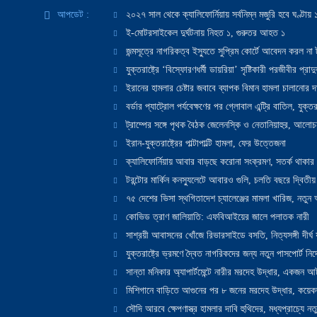
আপডেট :
২০২৭ সাল থেকে ক্যালিফোর্নিয়ায় সর্বনিম্ন মজুরি হবে ঘণ্টা
ই-মোটরসাইকেল দুর্ঘটনায় নিহত ১, গুরুতর আহত ১
জন্মসূত্রে নাগরিকত্ব ইস্যুতে সুপ্রিম কোর্টে আবেদন করল না ট
যুক্তরাষ্ট্রে ‘বিস্ফোরণধর্মী ডায়রিয়া’ সৃষ্টিকারী পরজীবীর প্র
ইরানের হামলার চেষ্টার জবাবে ব্যাপক বিমান হামলা চালানোর দাবি
বর্ডার প্যাট্রোল পর্যবেক্ষণের পর গ্লোবাল এন্ট্রি বাতিল, যুক্তর
ট্রাম্পের সঙ্গে পৃথক বৈঠক জেলেনস্কি ও নেতানিয়াহুর, আলোচ
ইরান-যুক্তরাষ্ট্রের পাল্টাপাল্টি হামলা, ফের উত্তেজনা
ক্যালিফোর্নিয়ায় আবার বাড়ছে করোনা সংক্রমণ, সতর্ক থাকার পরাম
টরন্টোর মার্কিন কনস্যুলেটে আবারও গুলি, চলতি বছরে দ্বিতীয়
৭৫ দেশের ভিসা স্থগিতাদেশ চ্যালেঞ্জের মামলা খারিজ, নতু
কোভিড ত্রাণ জালিয়াতি: এফবিআইয়ের জালে পলাতক নারী
সাশ্রয়ী আবাসনের খোঁজে রিভারসাইডে বসতি, নিত্যসঙ্গী দীর্ঘ
যুক্তরাষ্ট্রে ভ্রমণে দ্বৈত নাগরিকদের জন্য নতুন পাসপোর্ট নির্দ
সান্তা মনিকার অ্যাপার্টমেন্টে নারীর মরদেহ উদ্ধার, একজন 
মিশিগানে বাড়িতে আগুনের পর ৮ জনের মরদেহ উদ্ধার, কয়েকজ
সৌদি আরবে ক্ষেপণাস্ত্র হামলার দাবি হুথিদের, মধ্যপ্রাচ্যে ন