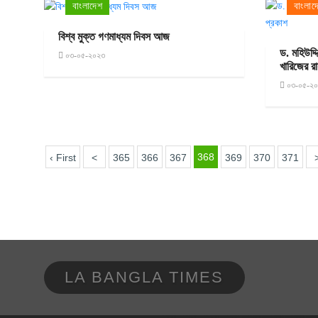
বাংলাদেশ
বাংলাদ
বিশ্ব মুক্ত গণমাধ্যম দিবস আজ
ড. মহিউদ্
০৩-০৫-২০২৩
খারিজের র
০৩-০৫-২
368
‹ First
<
365
366
367
369
370
371
LA BANGLA TIMES