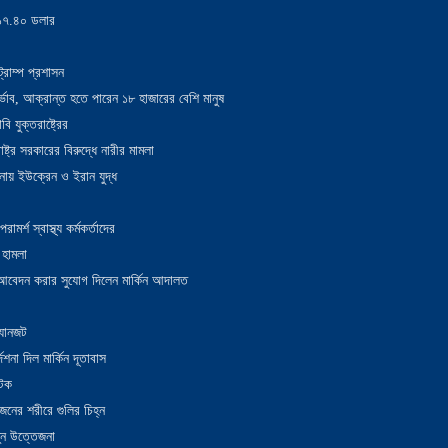
য় ১৭.৪০ ডলার
্রাম্প প্রশাসন
াদুর্ভাব, আক্রান্ত হতে পারেন ১৮ হাজারের বেশি মানুষ
 যুক্তরাষ্ট্রের
াষ্ট্র সরকারের বিরুদ্ধে নারীর মামলা
নায় ইউক্রেন ও ইরান যুদ্ধ
র্শ স্বাস্থ্য কর্মকর্তাদের
 হামলা
ন আবেদন করার সুযোগ দিলেন মার্কিন আদালত
 যানজট
েশনা দিল মার্কিন দূতাবাস
আটক
নের শরীরে গুলির চিহ্ন
তুন উত্তেজনা