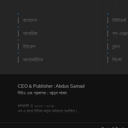
বাংলাদেশ
নিউইয়র্ক
আমেরিকা
লস এঞ্জে
ইউরোপ
লন্ডন
আন্তর্জাতিক
সিলেট
CEO & Publisher : Abdus Samad
সিইও এবং প্রকাশক : আব্দুস সামাদ
কপিরাইট © ২০১৩ - ২০২৬
এল এ বাংলা টাইমস কর্তৃক সর্বস্বত্ব সংরক্ষিত।