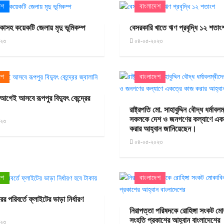
েশ
বাংলাদেশ
াকাসহ কয়েকটি জেলায় মৃদু ভূমিকম্প
বেসরকারি খাতে ঋণ প্রবৃদ্ধি ১২ শতাং
০২৩
০৪-০৫-২০২৩
েশ
বাংলাদেশ
আগেই আসবে রূপপুর বিদ্যুৎ কেন্দ্রের
রাষ্ট্রপতি মো. সাহাবুদ্দিন বৌদ্ধ ধর্মাবলম
সকলকে দেশ ও জনগণের কল্যাণে এক
০২৩
করার আহ্বান জানিয়েছেন।
০৪-০৫-২০২৩
েশ
বাংলাদেশ
র পরিবর্তে ফ্লাইটের ভাড়া নির্ধারণ
নিরাপত্তা পরিষদকে রোহিঙ্গা সংকট মো
সংহতি প্রকাশের আহ্বান বাংলাদেশের
০২৩