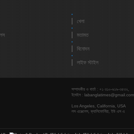
খেলা
লেস
মতামত
বিনোদন
লাইফ স্টাইল
সম্পাদকীয় ও বার্তা : +১ ৩১০-৬১৯-৩৫৩২,
labanglatimes@gmail.co
ইমেইল :
Los Angeles, California, USA
লস এঞ্জেলেস, ক্যালিফোর্নিয়া, ইউ এস এ