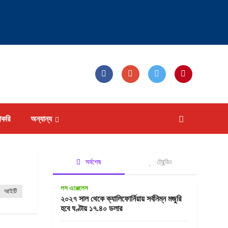
াকরি
অন্যান্য
সর্বশেষ
ট্রেন্ডিং
লস এঞ্জেলেস
আইটি
২০২৭ সাল থেকে ক্যালিফোর্নিয়ায় সর্বনিম্ন মজুরি
হবে ঘণ্টায় ১৭.৪০ ডলার