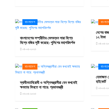
বাংলাদেশ
বাংলাদ
দেশের বাজ
১২ টাকা
বাংলাদেশের সম্প্রীতির মেলবন্ধন সারা বিশ্বে
বিশ্বে নজির সৃষ্টি করেছে: পুলিশের মহাপরিদর্শক
০৪-০৫-২
০৪-০৫-২০২৩
বাংলাদেশ
বাংলাদ
হেফাজত নে
হাইকোর্ট
স্বাধীনতাবিরোধী ও অগ্নিসন্ত্রাসীরা যেন কখনোই
ক্ষমতায় ফিরতে না পারে: প্রধানমন্ত্রী
০৩-০৫-২
০৩-০৫-২০২৩