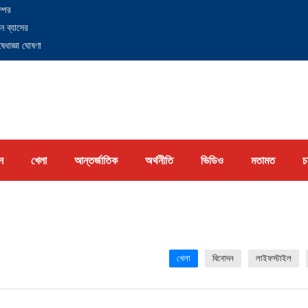
্পের
ন ব্যাসের
েধাজ্ঞা ঘোষণা
ন
খেলা
আন্তর্জাতিক
অর্থনীতি
ভিডিও
মতামত
চ
খেলা
বিনোদন
লাইফস্টাইল