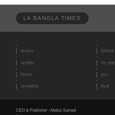
LA BANGLA TIMES
বাংলাদেশ
নিউইয়র্ক
আমেরিকা
লস এঞ্জে
ইউরোপ
লন্ডন
আন্তর্জাতিক
সিলেট
CEO & Publisher : Abdus Samad