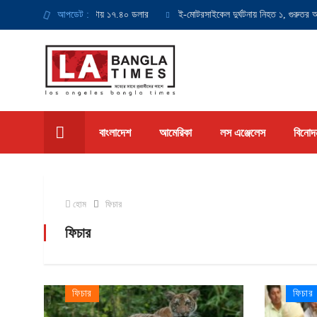
য় সর্বনিম্ন মজুরি হবে ঘণ্টায় ১৭.৪০ ডলার
আপডেট :
ই-মোটরসাইকেল দুর্ঘটনায় নিহত ১, গুরুতর আহ
বাংলাদেশ
আমেরিকা
লস এঞ্জেলেস
বিনোদ
হোম
ফিচার
ফিচার
ফিচার
ফিচার