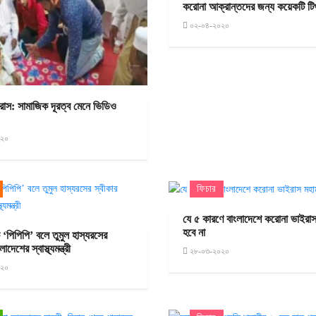
করোনা আক্রান্তদের জন্য কয়েকটি ট
০২-০৪-২০২০
াস: সামাজিক দূরত্ব মেনে ভিডিও
০২০
ফিচার
যে ৫ কারণে বাংলাদেশে করোনা ভাইরাস
হবে না
 ‘পিপিপি’ বলে তুমুল হাস্যরসের
াদেশের স্বাস্থ্যমন্ত্রী
২৮-০৩-২০২০
০২০