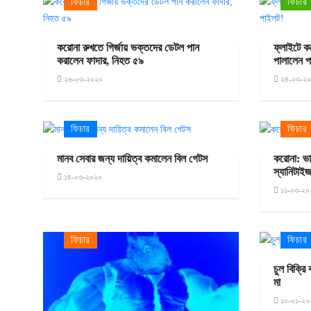
ফিচার
ফিচার
করোনা রুখতে গির্জায় ভক্তদের ডেটল পান
ফ্লাইটে ক
করালেন ফাদার, নিহত ৫৯
পালালেন 
২৬-০৩-২০২০
২৪-০৩-২
ফিচার
ফিচার
মানব সেবার জন্য দায়িত্ব কমালেন বিল গেটস
করোনা: ভার
স্যানিটাইজ
১৪-০৩-২০২০
১১-০৩-২০
ফিচার
ফিচার
চুল বিক্রি
মা
১০-০১-২০