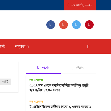
রাষ্ট্রে ‘বিস্ফোরণধর্মী ডায়রিয়া’ সৃষ্টিকারী পরজীবীর প্রাদুর্ভাব, আক্রান্ত হতে পারেন ১৮ হাজারের বেশি
০৭ আগস্ট, ২০২৬
াকরি
অন্যান্য
সর্বশেষ
ট্রেন্ডিং
লস এঞ্জেলেস
আইটি
২০২৭ সাল থেকে ক্যালিফোর্নিয়ায় সর্বনিম্ন মজুরি
হবে ঘণ্টায় ১৭.৪০ ডলার
লস এঞ্জেলেস
ই-মোটরসাইকেল দুর্ঘটনায় নিহত ১, গুরুতর আহত ১