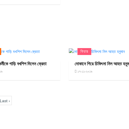
ফিচার
কর্মীকে গাড়ি বখশিশ দিলেন ক্রেতা
দোকানে গিয়ে চিকিৎসা নিল আহত হনুম
১৯
১৭-১১-২০১৯
Last ›