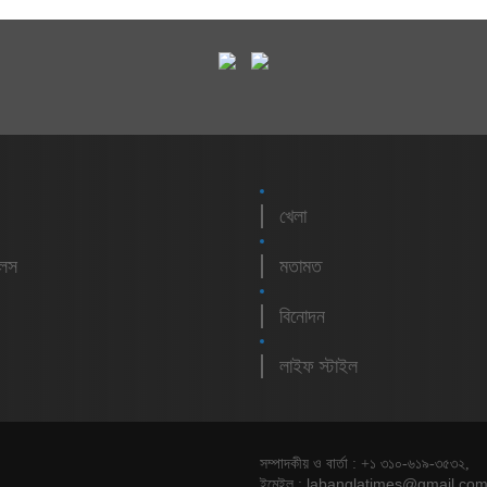
খেলা
লেস
মতামত
বিনোদন
লাইফ স্টাইল
সম্পাদকীয় ও বার্তা : +১ ৩১০-৬১৯-৩৫৩২,
labanglatimes@gmail.co
ইমেইল :