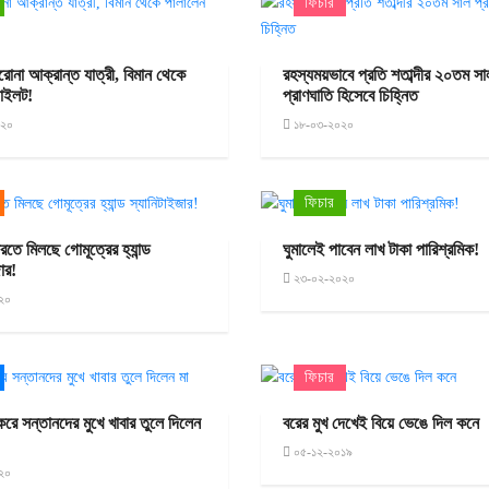
ফিচার
রোনা আক্রান্ত যাত্রী, বিমান থেকে
রহস্যময়ভাবে প্রতি শতাব্দীর ২০তম সা
পাইলট!
প্রাণঘাতি হিসেবে চিহ্নিত
০২০
১৮-০৩-২০২০
ফিচার
তে মিলছে গোমূত্রের হ্যান্ড
ঘুমালেই পাবেন লাখ টাকা পারিশ্রমিক!
ার!
২৩-০২-২০২০
২০
ফিচার
 করে সন্তানদের মুখে খাবার তুলে দিলেন
বরের মুখ দেখেই বিয়ে ভেঙে দিল কনে
০৫-১২-২০১৯
২০