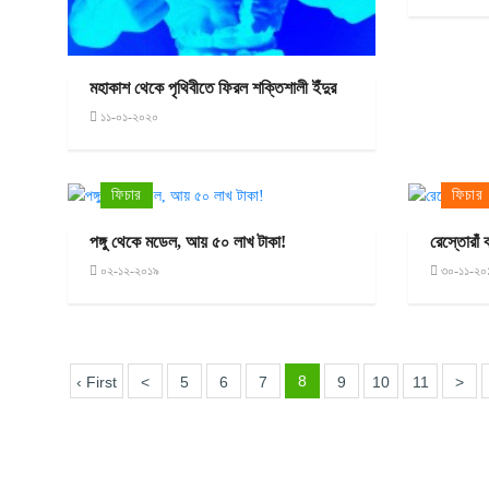
মহাকাশ থেকে পৃথিবীতে ফিরল শক্তিশালী ইঁদুর
১১-০১-২০২০
ফিচার
ফিচার
পঙ্গু থেকে মডেল, আয় ৫০ লাখ টাকা!
রেস্তোরাঁ 
০২-১২-২০১৯
৩০-১১-২০
8
‹ First
<
5
6
7
9
10
11
>