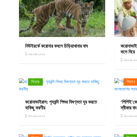
নিউইয়র্কে করোনার কবলে চিড়িয়াখানার বাঘ
করোনাভাইর
কলে বিয়ে
০৬-০৪-২০২০
০৫-০৪-২
ফিচার
ফিচার
করোনাভাইরাস: গৃহবন্দি শিশুর বিষণ্নতা দূর করতে
‘পিপিই’কে
যাকিছু করণীয়
স্বীকার বাংল
৩০-০৩-২০২০
৩০-০৩-২