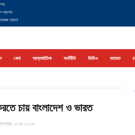
্পের
ন ব্যাসের
েধাজ্ঞা ঘোষণা
ন
খেলা
আন্তর্জাতিক
অর্থনীতি
ভিডিও
মতামত
চ
 করতে চায় বাংলাদেশ ও ভারত
িসেম্বর, ২০২৪ ১০:১৯