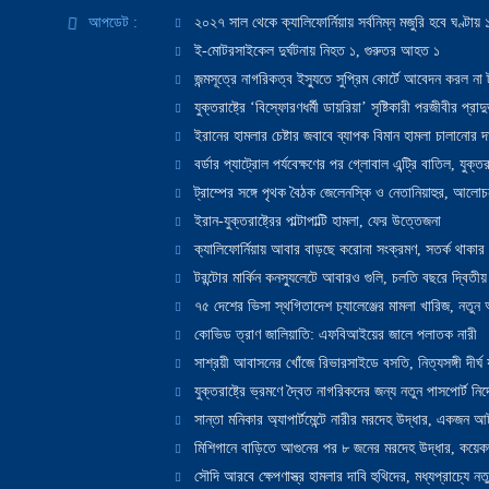
আপডেট :
২০২৭ সাল থেকে ক্যালিফোর্নিয়ায় সর্বনিম্ন মজুরি হবে ঘণ্টা
ই-মোটরসাইকেল দুর্ঘটনায় নিহত ১, গুরুতর আহত ১
জন্মসূত্রে নাগরিকত্ব ইস্যুতে সুপ্রিম কোর্টে আবেদন করল না ট
যুক্তরাষ্ট্রে ‘বিস্ফোরণধর্মী ডায়রিয়া’ সৃষ্টিকারী পরজীবীর প্র
ইরানের হামলার চেষ্টার জবাবে ব্যাপক বিমান হামলা চালানোর দাবি
বর্ডার প্যাট্রোল পর্যবেক্ষণের পর গ্লোবাল এন্ট্রি বাতিল, যুক্তর
ট্রাম্পের সঙ্গে পৃথক বৈঠক জেলেনস্কি ও নেতানিয়াহুর, আলোচ
ইরান-যুক্তরাষ্ট্রের পাল্টাপাল্টি হামলা, ফের উত্তেজনা
ক্যালিফোর্নিয়ায় আবার বাড়ছে করোনা সংক্রমণ, সতর্ক থাকার পরাম
টরন্টোর মার্কিন কনস্যুলেটে আবারও গুলি, চলতি বছরে দ্বিতীয়
৭৫ দেশের ভিসা স্থগিতাদেশ চ্যালেঞ্জের মামলা খারিজ, নতু
কোভিড ত্রাণ জালিয়াতি: এফবিআইয়ের জালে পলাতক নারী
সাশ্রয়ী আবাসনের খোঁজে রিভারসাইডে বসতি, নিত্যসঙ্গী দীর্ঘ
যুক্তরাষ্ট্রে ভ্রমণে দ্বৈত নাগরিকদের জন্য নতুন পাসপোর্ট নির্দ
সান্তা মনিকার অ্যাপার্টমেন্টে নারীর মরদেহ উদ্ধার, একজন 
মিশিগানে বাড়িতে আগুনের পর ৮ জনের মরদেহ উদ্ধার, কয়েকজ
সৌদি আরবে ক্ষেপণাস্ত্র হামলার দাবি হুথিদের, মধ্যপ্রাচ্যে ন