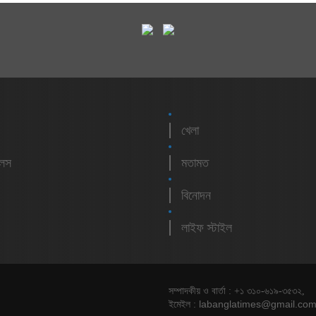
খেলা
লেস
মতামত
বিনোদন
লাইফ স্টাইল
সম্পাদকীয় ও বার্তা : +১ ৩১০-৬১৯-৩৫৩২,
labanglatimes@gmail.co
ইমেইল :