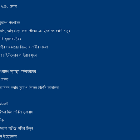
য় ১৭.৪০ ডলার
্রাম্প প্রশাসন
াদুর্ভাব, আক্রান্ত হতে পারেন ১৮ হাজারের বেশি মানুষ
 যুক্তরাষ্ট্রের
াষ্ট্র সরকারের বিরুদ্ধে নারীর মামলা
নায় ইউক্রেন ও ইরান যুদ্ধ
র্শ স্বাস্থ্য কর্মকর্তাদের
 হামলা
ন আবেদন করার সুযোগ দিলেন মার্কিন আদালত
 যানজট
েশনা দিল মার্কিন দূতাবাস
আটক
নের শরীরে গুলির চিহ্ন
তুন উত্তেজনা