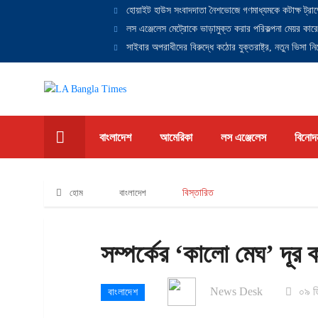
হোয়াইট হাউস সংবাদদাতা নৈশভোজে গণমাধ্যমকে কটাক্ষ ট্রাম
লস এঞ্জেলেস মেট্রোকে ভাড়ামুক্ত করার পরিকল্পনা মেয়র কারে
সাইবার অপরাধীদের বিরুদ্ধে কঠোর যুক্তরাষ্ট্র, নতুন ভিসা নিষ
বাংলাদেশ
আমেরিকা
লস এঞ্জেলেস
বিনোদ
হোম
বাংলাদেশ
বিস্তারিত
সম্পর্কের ‘কালো মেঘ’ দূর
News Desk
০৯ ড
বাংলাদেশ