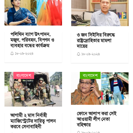
পলিথিন ব্যাগ উৎপাদন,
৩ জন সিইসির বিরুদ্ধে
মজুদ, পরিবহন, বিপণন ও
রাষ্ট্রদ্রোহিতার মামলা
ব্যবহার বন্ধের কার্যক্রম
দায়ের
১৮-০৯-২০২৪
১৮-০৯-২০২৪
বাংলাদেশ
বাংলাদেশ
ফোনে আলাপ করা সেই
আগামী ২ মাস নির্বাহী
আওয়ামী লীগ নেতা
ম্যাজিস্ট্রেটের দায়িত্ব পালন
বহিষ্কার
করবে সেনাবাহিনী
১৮-০৯-২০২৪