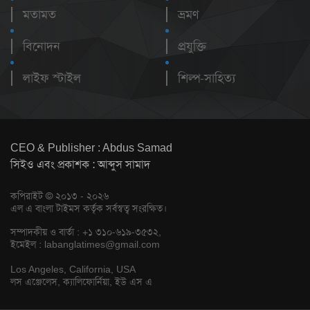
মতামত
ভ্রমণ
বিনোদন
প্রযুক্তি
লাইফ স্টাইল
শিল্প-সাহিত্য
CEO & Publisher : Abdus Samad
সিইও এবং প্রকাশক : আব্দুস সামাদ
কপিরাইট © ২০১৩ - ২০২৬
এল এ বাংলা টাইমস কর্তৃক সর্বস্বত্ব সংরক্ষিত।
সম্পাদকীয় ও বার্তা : +১ ৩১০-৬১৯-৩৫৩২,
ইমেইল :
labanglatimes@gmail.com
Los Angeles, California, USA
লস এঞ্জেলেস, ক্যালিফোর্নিয়া, ইউ এস এ