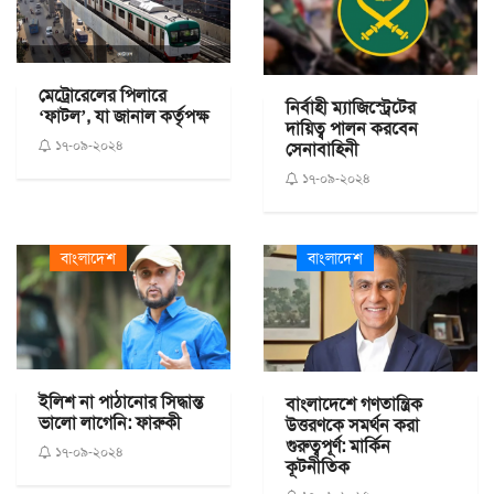
মেট্রোরেলের পিলারে
নির্বাহী ম্যাজিস্ট্রেটের
‘ফাটল’, যা জানাল কর্তৃপক্ষ
দায়িত্ব পালন করবেন
১৭-০৯-২০২৪
সেনাবাহিনী
১৭-০৯-২০২৪
বাংলাদেশ
বাংলাদেশ
ইলিশ না পাঠানোর সিদ্ধান্ত
বাংলাদেশে গণতান্ত্রিক
ভালো লাগেনি: ফারুকী
উত্তরণকে সমর্থন করা
গুরুত্বপূর্ণ: মার্কিন
১৭-০৯-২০২৪
কূটনীতিক