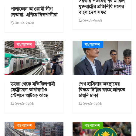
সরকার পতনের পর মার্কিন
যুক্তরাষ্ট্রের প্রতিনিধি দলের
পালাচ্ছেন আওয়ামী লীগ
বাংলাদেশ সফর
নেতারা, এগিয়ে বিত্তশালীরা
১৮-০৯-২০২৪
১৮-০৯-২০২৪
বাংলাদেশ
বাংলাদেশ
উত্তরা থেকে মতিঝিলগামী
শেখ হাসিনার অবস্থানের
মেট্রোরেল আগারগাঁও
বিষয়ে দিল্লির কাছে জানতে
স্টেশনে আটকে আছে
চায়নি ঢাকা
১৭-০৯-২০২৪
১৭-০৯-২০২৪
বাংলাদেশ
বাংলাদেশ