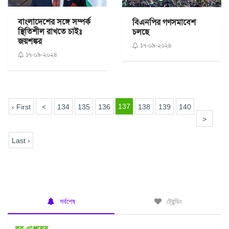
বাংলাদেশের সঙ্গে সম্পর্ক
বিএনপির গণসমাবেশ
স্থিতিশীল রাখতে চাইঃ
চলছে
জয়শঙ্কর
১৭-০৯-২০২৪
১৭-০৯-২০২৪
137
‹ First
<
134
135
136
138
139
140
>
Last ›
সর্বশেষ
ট্রেন্ডিং
লস এঞ্জেলেস