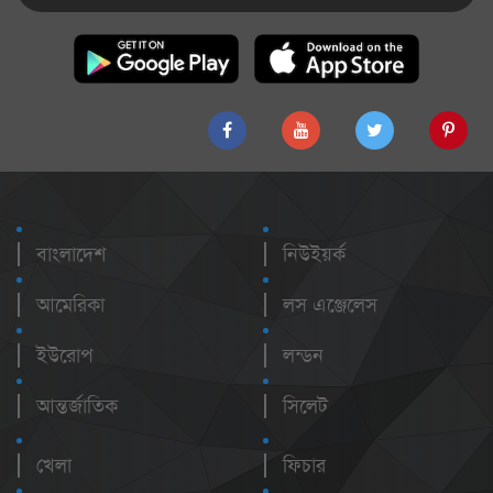
বাংলাদেশ
নিউইয়র্ক
আমেরিকা
লস এঞ্জেলেস
ইউরোপ
লন্ডন
আন্তর্জাতিক
সিলেট
খেলা
ফিচার