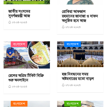
জাতীয় সংসদের
রোকিয়া আফজাল
সুবর্ণজয়ন্তী আজ
রহমানের জানাজা ও দাফন
অনুষ্ঠিত হবে আজ
০৭-০৪-২০২৩
০৭-০৪-২০২৩
বাংলাদেশ
বাংলাদেশ
হজ নিবন্ধনের সময়
রেলের অগ্রিম টিকিট বিক্রি
অষ্টমবারের মতো বাড়ল
শুরু অনলাইনে
০৭-০৪-২০২৩
০৭-০৪-২০২৩
বাংলাদেশ
বাংলাদেশ