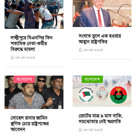
সংঘাত ভুলে এক হওয়ার
লক্ষ্মীপুরে বিএনপির তিন
আহ্বান রাষ্ট্রপতির
শতাধিক নেতা-কর্মীর
বিরুদ্ধে মামলা
০৯-০৪-২০২৩
০৯-০৪-২০২৩
বাংলাদেশ
বাংলাদেশ
ভোটের মাত্র ৯ মাস বাকি,
সোহেল রানার জামিন
সমঝোতায় নেই অগ্রগতি
স্থগিত চেয়ে রাষ্ট্রপক্ষের
আবেদন
০৮-০৪-২০২৩