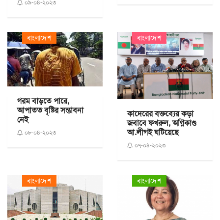
০৯-০৪-২০২৩
বাংলাদেশ
বাংলাদেশ
গরম বাড়তে পারে,
আপাতত বৃষ্টির সম্ভাবনা
কাদেরের বক্তব্যের কড়া
নেই
জবাবে ফখরুল, অগ্নিকাণ্ড
আ.লীগই ঘটিয়েছে
০৮-০৪-২০২৩
০৭-০৪-২০২৩
বাংলাদেশ
বাংলাদেশ