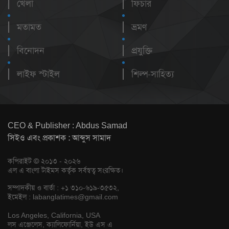
খেলা
ফিচার
মতামত
ভ্রমণ
বিনোদন
প্রযুক্তি
লাইফ স্টাইল
শিল্প-সাহিত্য
CEO & Publisher : Abdus Samad
সিইও এবং প্রকাশক : আব্দুস সামাদ
কপিরাইট © ২০১৩ - ২০২৬
এল এ বাংলা টাইমস কর্তৃক সর্বস্বত্ব সংরক্ষিত।
সম্পাদকীয় ও বার্তা : +১ ৩১০-৬১৯-৩৫৩২,
ইমেইল :
labanglatimes@gmail.com
Los Angeles, California, USA
লস এঞ্জেলেস, ক্যালিফোর্নিয়া, ইউ এস এ