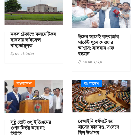
নকল ঠেকাতে কসমেটিকস
ঈদের আগেই বঙ্গবাজার
ব্যবসায় লাইসেন্স
মার্কেট খুলে দেওয়ার
বাধ্যতামূলক
আশ্বাস: সালমান এফ
রহমান
০৬-০৪-২০২৩
০৬-০৪-২০২৩
বাংলাদেশ
বাংলাদেশ
বেআইনি ধর্মঘটে ছয়
সুষ্ঠু ভোট শুধু ইভিএমের
মাসের কারাদণ্ড, সংসদে
ওপর নির্ভর করে না:
বিল উত্থাপন
সিইসি