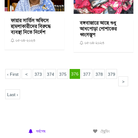
ফায়ার সার্ভিস অফিসে
বঙ্গবাজারে আছে শুধু
হামলাকারীদের বিরুদ্ধে
আধপোড়া পোশাকের
ব্যবস্থা নিতে নির্দেশ
ধ্বংসস্তূপ
০৫-০৪-২০২৩
০৫-০৪-২০২৩
376
‹ First
<
373
374
375
377
378
379
>
Last ›
সর্বশেষ
ট্রেন্ডিং