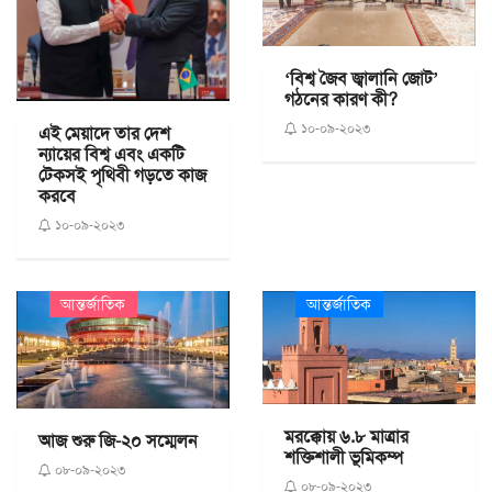
‘বিশ্ব জৈব জ্বালানি জোট’
গঠনের কারণ কী?
১০-০৯-২০২৩
এই মেয়াদে তার দেশ
ন্যায়ের বিশ্ব এবং একটি
টেকসই পৃথিবী গড়তে কাজ
করবে
১০-০৯-২০২৩
আন্তর্জাতিক
আন্তর্জাতিক
মরক্কোয় ৬.৮ মাত্রার
আজ শুরু জি-২০ সম্মেলন
শক্তিশালী ভূমিকম্প
০৮-০৯-২০২৩
০৮-০৯-২০২৩