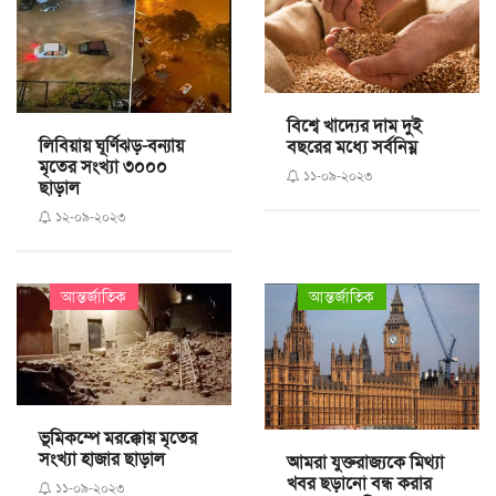
বিশ্বে খাদ্যের দাম দুই
লিবিয়ায় ঘূর্ণিঝড়-বন্যায়
বছরের মধ্যে সর্বনিম্ন
মৃতের সংখ্যা ৩০০০
১১-০৯-২০২৩
ছাড়াল
১২-০৯-২০২৩
আন্তর্জাতিক
আন্তর্জাতিক
ভূমিকম্পে মরক্কোয় মৃতের
সংখ্যা হাজার ছাড়াল
আমরা যুক্তরাজ্যকে মিথ্যা
খবর ছড়ানো বন্ধ করার
১১-০৯-২০২৩