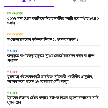
সর্বশেষ
ট্রেন্ডিং
লস এঞ্জেলেস
২০২৭ সাল থেকে ক্যালিফোর্নিয়ায় সর্বনিম্ন মজুরি হবে ঘণ্টায় ১৭.৪০
ডলার
লস এঞ্জেলেস
ই-মোটরসাইকেল দুর্ঘটনায় নিহত ১, গুরুতর আহত ১
আমেরিকা
জন্মসূত্রে নাগরিকত্ব ইস্যুতে সুপ্রিম কোর্টে আবেদন করল না ট্রাম্প
প্রশাসন
আমেরিকা
যুক্তরাষ্ট্রে ‘বিস্ফোরণধর্মী ডায়রিয়া’ সৃষ্টিকারী পরজীবীর প্রাদুর্ভাব,
আক্রান্ত হতে পারেন ১৮ হাজারের বেশি মানুষ
আমেরিকা
ইরানের হামলার চেষ্টার জবাবে ব্যাপক বিমান হামলা চালানোর দাবি
যুক্তরাষ্ট্রের