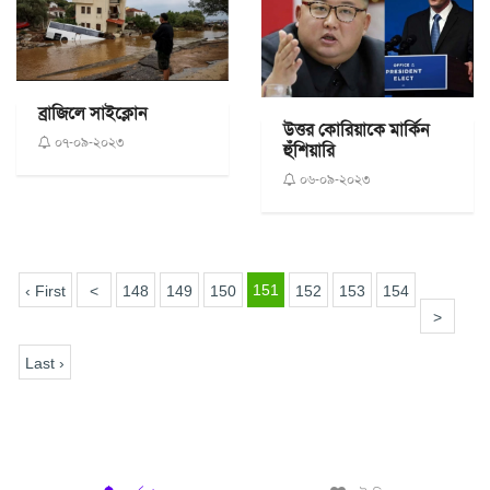
ব্রাজিলে সাইক্লোন
উত্তর কোরিয়াকে মার্কিন
০৭-০৯-২০২৩
হুঁশিয়ারি
০৬-০৯-২০২৩
151
‹ First
<
148
149
150
152
153
154
>
Last ›