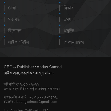
খেলা
ফিচার
মতামত
ভ্রমণ
বিনোদন
প্রযুক্তি
লাইফ স্টাইল
শিল্প-সাহিত্য
CEO & Publisher : Abdus Samad
সিইও এবং প্রকাশক : আব্দুস সামাদ
কপিরাইট © ২০১৩ - ২০২৬
এল এ বাংলা টাইমস কর্তৃক সর্বস্বত্ব সংরক্ষিত।
সম্পাদকীয় ও বার্তা : +১ ৩১০-৬১৯-৩৫৩২,
ইমেইল :
labanglatimes@gmail.com
Los Angeles, California, USA