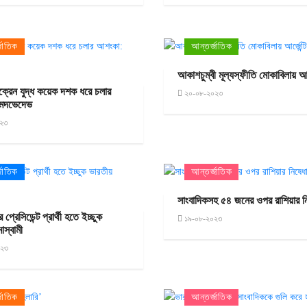
জাতিক
আন্তর্জাতিক
আকাশচুম্বী মূল্যস্ফীতি মোকাবিলায় আর্জ
ক্রেন যুদ্ধ কয়েক দশক ধরে চলার
২০-০৮-২০২৩
মেদভেদেভ
২৩
জাতিক
আন্তর্জাতিক
সাংবাদিকসহ ৫৪ জনের ওপর রাশিয়ার নি
ের প্রেসিডেন্ট প্রার্থী হতে ইচ্ছুক
১৯-০৮-২০২৩
াস্বামী
০২৩
জাতিক
আন্তর্জাতিক