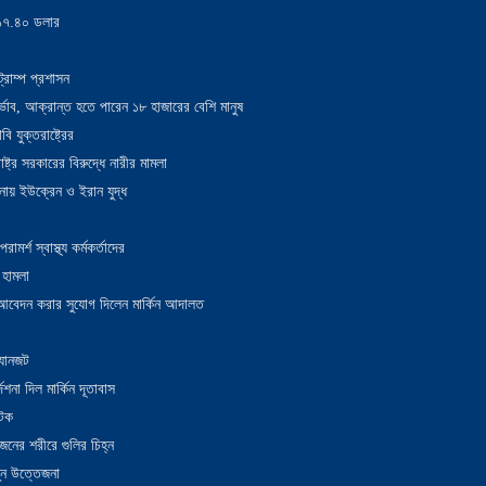
য় ১৭.৪০ ডলার
্রাম্প প্রশাসন
াদুর্ভাব, আক্রান্ত হতে পারেন ১৮ হাজারের বেশি মানুষ
 যুক্তরাষ্ট্রের
াষ্ট্র সরকারের বিরুদ্ধে নারীর মামলা
নায় ইউক্রেন ও ইরান যুদ্ধ
র্শ স্বাস্থ্য কর্মকর্তাদের
 হামলা
ন আবেদন করার সুযোগ দিলেন মার্কিন আদালত
 যানজট
েশনা দিল মার্কিন দূতাবাস
আটক
নের শরীরে গুলির চিহ্ন
তুন উত্তেজনা