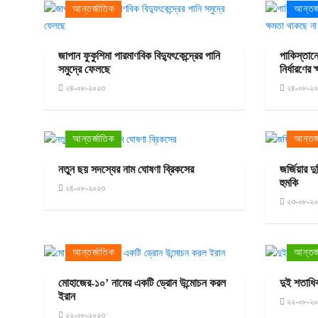
আন্তর্জাতিক
আন্তর্
জাপান ফুকুশিমা পারমাণবিক বিদ্যুৎকেন্দ্রের পানি
পাকিস্তানে
সমুদ্রে ফেলছে
নির্ধারণের
২৪-০৮-২০২৩
২৪-০৮-২
আন্তর্জাতিক
আন্তর্
নতুন ছয় সদস্যের নাম ঘোষণা ব্রিকসের
জর্জিয়ার দ
হুমকি
২৪-০৮-২০২৩
২৩-০৮-২
আন্তর্জাতিক
আন্তর্
মোহাজের-১০’ নামের একটি ড্রোন উন্মোচন করল
দুই শতাধি
ইরান
২২-০৮-২
২২-০৮-২০২৩