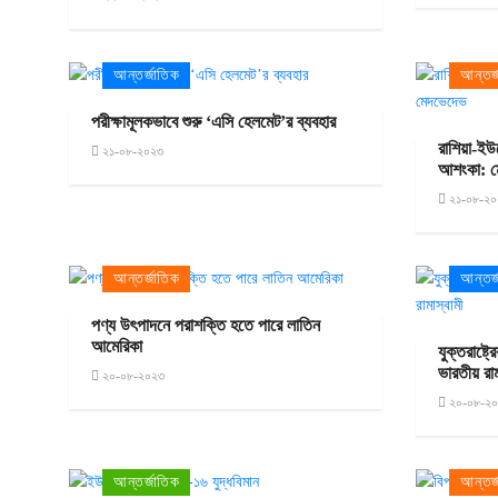
আন্তর্জাতিক
আন্তর্
পরীক্ষামূলকভাবে শুরু ‘এসি হেলমেট’র ব্যবহার
রাশিয়া-ইউ
২১-০৮-২০২৩
আশংকা: 
২১-০৮-২০
আন্তর্জাতিক
আন্তর্
পণ্য উৎপাদনে পরাশক্তি হতে পারে লাতিন
আমেরিকা
যুক্তরাষ্ট্র
ভারতীয় রাম
২০-০৮-২০২৩
২০-০৮-২
আন্তর্জাতিক
আন্তর্