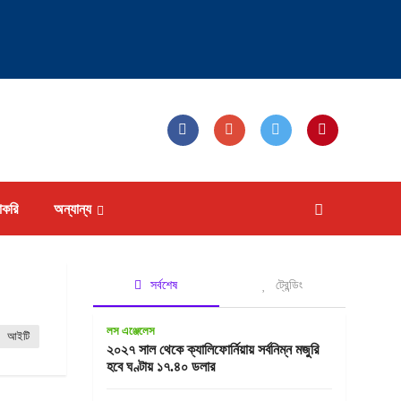
াকরি
অন্যান্য
সর্বশেষ
ট্রেন্ডিং
লস এঞ্জেলেস
আইটি
২০২৭ সাল থেকে ক্যালিফোর্নিয়ায় সর্বনিম্ন মজুরি
হবে ঘণ্টায় ১৭.৪০ ডলার