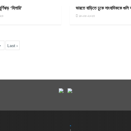
ূর্ণিঝড় ‘হিলারি’
ভারতে বাড়িতে ঢুকে সাংবাদিককে গুলি 
২৩
১৮-০৮-২০২৩
>
Last ›