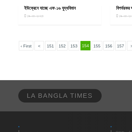
ইউক্রেনে যাচ্ছে এফ-১৬ যুদ্ধবিমান
বিপর্যয়কর ঘ
১৯-০৮-২০২৩
১৯-০৮-২০
154
‹ First
<
151
152
153
155
156
157
LA BANGLA TIMES