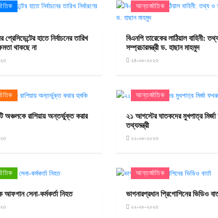
জাতিক
আন্তর্জাতিক
র প্রেসিডেন্টের হাতে নির্বাচনের তারিখ
বিএনপি তারেকের লাঠিয়াল বাহিনী: তথ্
 ক্ষমতা থাকছে না
সম্প্রচারমন্ত্রী ড. হাছান মাহমুদ
০২৩
২৪-০৮-২০২৩
জাতিক
আন্তর্জাতিক
ুটি অঞ্চলকে রাশিয়ায় অন্তর্ভুক্ত করার
২১ আগস্টের ঘাতকদের মুখপাত্র মির্জা
তথ্যমন্ত্রী
০২৩
২২-০৮-২০২৩
জাতিক
আন্তর্জাতিক
ক আফগান সেনা-কর্মকর্তা নিহত
ভাগনারপ্রধান প্রিগোশিনের ভিডিও বার্
০২৩
২২-০৮-২০২৩