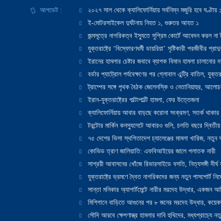
আপডেট :
২০২৭ সাল থেকে ক্যালিফোর্নিয়ায় সর্বনিম্ন মজুরি হবে ঘণ্টা
ই-মোটরসাইকেল দুর্ঘটনায় নিহত ১, গুরুতর আহত ১
জন্মসূত্রে নাগরিকত্ব ইস্যুতে সুপ্রিম কোর্টে আবেদন করল না ট
যুক্তরাষ্ট্রে ‘বিস্ফোরণধর্মী ডায়রিয়া’ সৃষ্টিকারী পরজীবীর প্র
ইরানের হামলার চেষ্টার জবাবে ব্যাপক বিমান হামলা চালানোর দাবি
বর্ডার প্যাট্রোল পর্যবেক্ষণের পর গ্লোবাল এন্ট্রি বাতিল, যুক্তর
ট্রাম্পের সঙ্গে পৃথক বৈঠক জেলেনস্কি ও নেতানিয়াহুর, আলোচ
ইরান-যুক্তরাষ্ট্রের পাল্টাপাল্টি হামলা, ফের উত্তেজনা
ক্যালিফোর্নিয়ায় আবার বাড়ছে করোনা সংক্রমণ, সতর্ক থাকার পরাম
টরন্টোর মার্কিন কনস্যুলেটে আবারও গুলি, চলতি বছরে দ্বিতীয়
৭৫ দেশের ভিসা স্থগিতাদেশ চ্যালেঞ্জের মামলা খারিজ, নতু
কোভিড ত্রাণ জালিয়াতি: এফবিআইয়ের জালে পলাতক নারী
সাশ্রয়ী আবাসনের খোঁজে রিভারসাইডে বসতি, নিত্যসঙ্গী দীর্ঘ
যুক্তরাষ্ট্রে ভ্রমণে দ্বৈত নাগরিকদের জন্য নতুন পাসপোর্ট নির্দ
সান্তা মনিকার অ্যাপার্টমেন্টে নারীর মরদেহ উদ্ধার, একজন 
মিশিগানে বাড়িতে আগুনের পর ৮ জনের মরদেহ উদ্ধার, কয়েকজ
সৌদি আরবে ক্ষেপণাস্ত্র হামলার দাবি হুথিদের, মধ্যপ্রাচ্যে ন