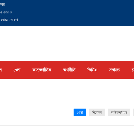
্পের
ন ব্যাসের
েধাজ্ঞা ঘোষণা
ন
খেলা
আন্তর্জাতিক
অর্থনীতি
ভিডিও
মতামত
চ
খেলা
বিনোদন
লাইফস্টাইল