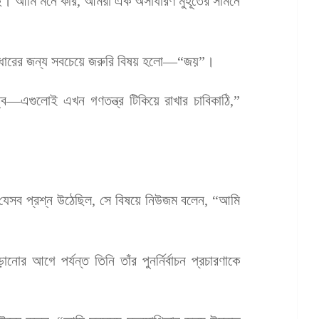
েছে। আমি মনে করি, আমরা এক অসাধারণ মুহূর্তের সামনে
পুনরুদ্ধারের জন্য সবচেয়ে জরুরি বিষয় হলো—“জয়”।
্ব—এগুলোই এখন গণতন্ত্র টিকিয়ে রাখার চাবিকাঠি,”
ে যেসব প্রশ্ন উঠেছিল, সে বিষয়ে নিউজম বলেন, “আমি
ানোর আগে পর্যন্ত তিনি তাঁর পুনর্নির্বাচন প্রচারণাকে