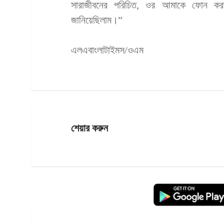
সারাজীবনের পরিচিত, ওর আমাকে ফোন কর
জানিয়েছিলাম।”
এলএবাংলাটাইমস/ওএম
শেয়ার করুন