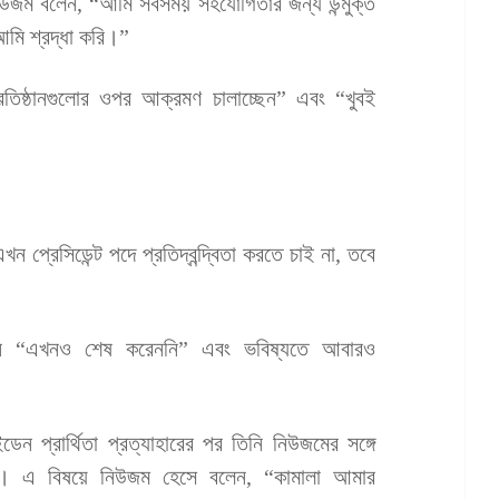
য়ে নিউজম বলেন, “আমি সবসময় সহযোগিতার জন্য উন্মুক্ত
 আমি শ্রদ্ধা করি।”
প্রতিষ্ঠানগুলোর ওপর আক্রমণ চালাচ্ছেন” এবং “খুবই
 প্রেসিডেন্ট পদে প্রতিদ্বন্দ্বিতা করতে চাই না, তবে
তিনি “এখনও শেষ করেননি” এবং ভবিষ্যতে আবারও
েন প্রার্থিতা প্রত্যাহারের পর তিনি নিউজমের সঙ্গে
থ হন। এ বিষয়ে নিউজম হেসে বলেন, “কামালা আমার