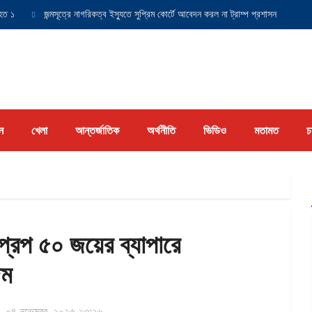
জন্মসূত্রে নাগরিকত্ব ইস্যুতে সুপ্রিম কোর্টে আবেদন করল না ট্রাম্প প্রশাসন
যুক্তরাষ্ট
ন
খেলা
আন্তর্জাতিক
অর্থনীতি
ভিডিও
মতামত
চ
প্রপ ৫০ জয়ের ব্যাপারে
জম
০৪ নভেম্বর, ২০২৫ ২৩:২৬