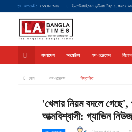
বনিম্ন মজুরি হবে ঘণ্টায় ১৭.৪০ ডলার
আপডেট :
ই-মোটরসাইকেল দুর্ঘটনায় নিহত ১, গুরুতর আহত ১
বাংলাদেশ
আমেরিকা
লস এঞ্জেলেস
বিনোদ
হোম
লস এঞ্জেলেস
বিস্তারিত
'খেলার নিয়ম বদলে গেছে', 
আত্মবিশ্বাসী: গ্যাভিন নিউ
নিজস্ব প্রতিবেদক