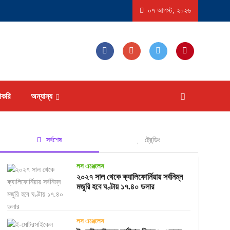
্রে ‘বিস্ফোরণধর্মী ডায়রিয়া’ সৃষ্টিকারী পরজীবীর প্রাদুর্ভাব, আক্রান্ত হতে পারেন ১৮ হাজারের বেশি মানু
০৭ আগস্ট, ২০২৬
াকরি
অন্যান্য
সর্বশেষ
ট্রেন্ডিং
লস এঞ্জেলেস
২০২৭ সাল থেকে ক্যালিফোর্নিয়ায় সর্বনিম্ন
মজুরি হবে ঘণ্টায় ১৭.৪০ ডলার
লস এঞ্জেলেস