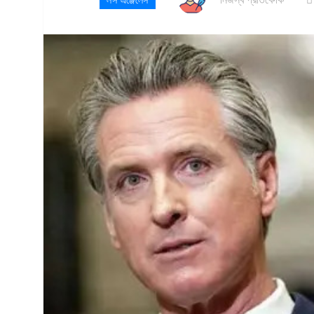
লস এঞ্জেলেস