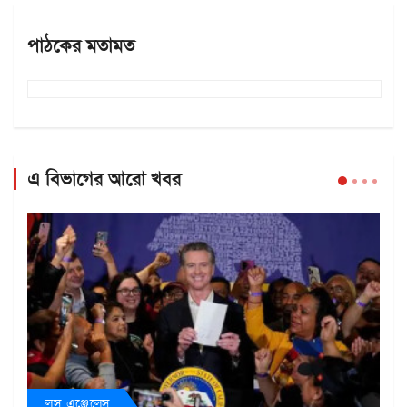
পাঠকের মতামত
এ বিভাগের আরো খবর
লস এঞ্জেলেস