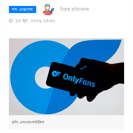
নিজস্ব প্রতিবেদক
লস এঞ্জেলেস
১০ জুন, ২০২৬ ২৩:৪৮
ছবিঃ এলএবাংলাটাইমস