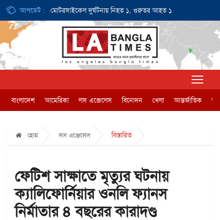
 ডলার
আপডেট :
ই-মোটরসাইকেল দুর্ঘটনায় নিহত ১, গুরুতর আহত ১
জন্মসূত্রে নাগ
বাংলাদেশ
আমেরিকা
লস এঞ্জেলেস
বিনোদন
খেলা
আন্তর্জাতিক
অর্
বিস্তারিত
হোম
লস এঞ্জেলেস
ফেটিশ সাক্ষাতে মৃত্যুর ঘটনায়
ক্যালিফোর্নিয়ার ওনলি ফ্যানস
নির্মাতার ৪ বছরের কারাদণ্ড