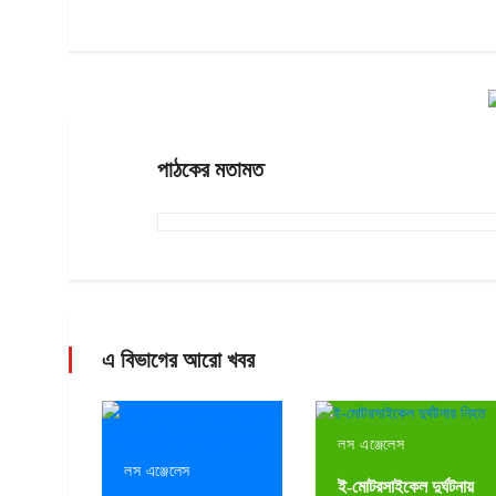
পাঠকের মতামত
এ বিভাগের আরো খবর
লস এঞ্জেলেস
লস এঞ্জেলেস
ই-মোটরসাইকেল দুর্ঘটনায়