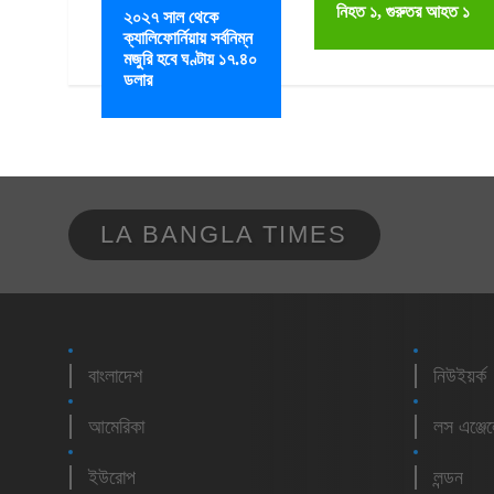
নিহত ১, গুরুতর আহত ১
২০২৭ সাল থেকে
ক্যালিফোর্নিয়ায় সর্বনিম্ন
মজুরি হবে ঘণ্টায় ১৭.৪০
ডলার
LA BANGLA TIMES
বাংলাদেশ
নিউইয়র্ক
আমেরিকা
লস এঞ্জে
ইউরোপ
লন্ডন