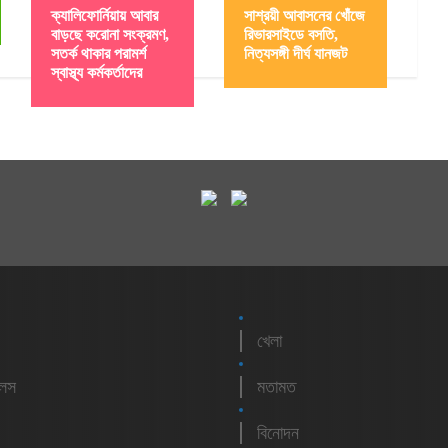
ক্যালিফোর্নিয়ায় আবার
সাশ্রয়ী আবাসনের খোঁজে
বাড়ছে করোনা সংক্রমণ,
রিভারসাইডে বসতি,
সতর্ক থাকার পরামর্শ
নিত্যসঙ্গী দীর্ঘ যানজট
স্বাস্থ্য কর্মকর্তাদের
খেলা
লেস
মতামত
বিনোদন