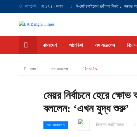
 সর্বনিম্ন মজুরি হবে ঘণ্টায় ১৭.৪০ ডলার
আপডেট :
ই-মোটরসাইকেল দুর্ঘটনায় নিহত ১, গুরুতর আহত 
বাংলাদেশ
আমেরিকা
লস এঞ্জেলেস
বিনোদ
হোম
লস এঞ্জেলেস
বিস্তারিত
মেয়র নির্বাচনে হেরে ক্ষোভ ঝা
বললেন: ‘এখন যুদ্ধ শুরু’
নিজস্ব প্রতিবেদক
লস এঞ্জেলেস