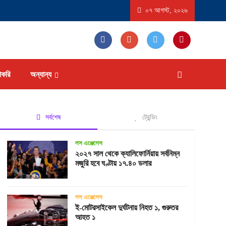
াষ্ট্রে ‘বিস্ফোরণধর্মী ডায়রিয়া’ সৃষ্টিকারী পরজীবীর প্রাদুর্ভাব, আক্রান্ত হতে পারেন ১৮ হাজারের বেশি 
০৭ আগস্ট, ২০২৬
াকরি
অন্যান্য
সর্বশেষ
ট্রেন্ডিং
লস এঞ্জেলেস
২০২৭ সাল থেকে ক্যালিফোর্নিয়ায় সর্বনিম্ন
মজুরি হবে ঘণ্টায় ১৭.৪০ ডলার
লস এঞ্জেলেস
ই-মোটরসাইকেল দুর্ঘটনায় নিহত ১, গুরুতর
আহত ১