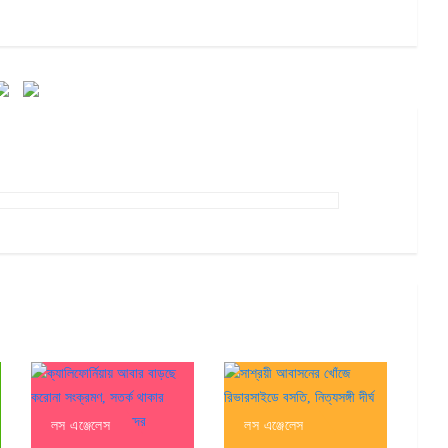
লস এঞ্জেলেস
লস এঞ্জেলেস