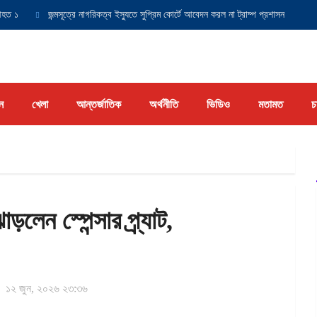
১
জন্মসূত্রে নাগরিকত্ব ইস্যুতে সুপ্রিম কোর্টে আবেদন করল না ট্রাম্প প্রশাসন
যুক্তর
ন
খেলা
আন্তর্জাতিক
অর্থনীতি
ভিডিও
মতামত
চ
ড়লেন স্পেন্সার প্র্যাট,
১২ জুন, ২০২৬ ২৩:৩৬