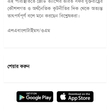
এই পরিস্থিতিতে জেডি ভ্যান্সের ভারত সফর যুক্তরাষ্ট্রের
কৌশলগত ও অর্থনৈতিক কূটনীতির দিক থেকে অত্যন্ত
তাৎপর্যপূর্ণ বলে মনে করছেন বিশ্লেষকরা।
এলএবাংলাটাইমস/ওএম
শেয়ার করুন