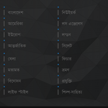
বাংলাদেশ
নিউইয়র্ক
আমেরিকা
লস এঞ্জেলেস
ইউরোপ
লন্ডন
আন্তর্জাতিক
সিলেট
খেলা
ফিচার
মতামত
ভ্রমণ
বিনোদন
প্রযুক্তি
লাইফ স্টাইল
শিল্প-সাহিত্য