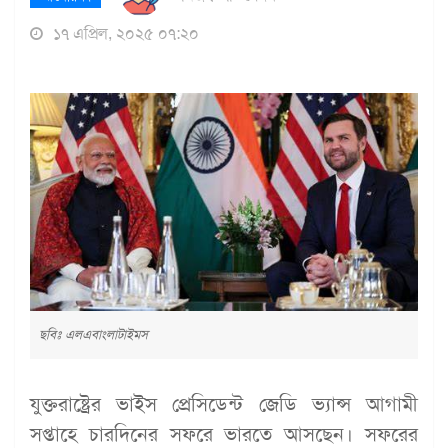
১৭ এপ্রিল, ২০২৫ ০৭:২০
ছবিঃ এলএবাংলাটাইমস
যুক্তরাষ্ট্রের ভাইস প্রেসিডেন্ট জেডি ভ্যান্স আগামী
সপ্তাহে চারদিনের সফরে ভারতে আসছেন। সফরের