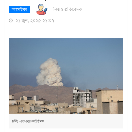
নিজস্ব প্রতিবেদক
আমেরিকা
২১ জুন, ২০২৫ ২১:০৭
ছবিঃ এলএবাংলাটাইমস