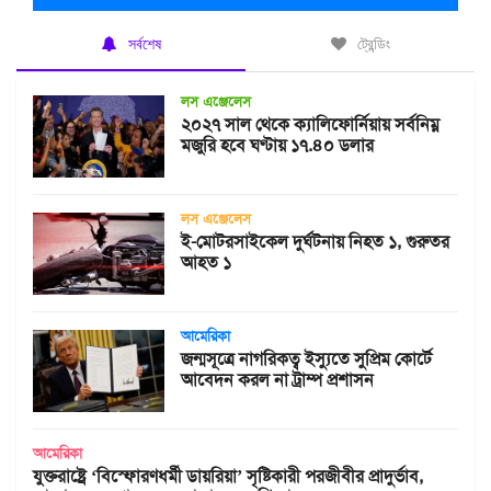
সর্বশেষ
ট্রেন্ডিং
লস এঞ্জেলেস
২০২৭ সাল থেকে ক্যালিফোর্নিয়ায় সর্বনিম্ন
মজুরি হবে ঘণ্টায় ১৭.৪০ ডলার
লস এঞ্জেলেস
ই-মোটরসাইকেল দুর্ঘটনায় নিহত ১, গুরুতর
আহত ১
আমেরিকা
জন্মসূত্রে নাগরিকত্ব ইস্যুতে সুপ্রিম কোর্টে
আবেদন করল না ট্রাম্প প্রশাসন
আমেরিকা
যুক্তরাষ্ট্রে ‘বিস্ফোরণধর্মী ডায়রিয়া’ সৃষ্টিকারী পরজীবীর প্রাদুর্ভাব,