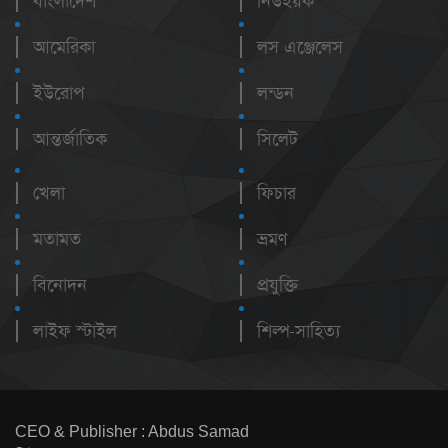
বাংলাদেশ
নিউইয়র্ক
আমেরিকা
লস এঞ্জেলেস
ইউরোপ
লন্ডন
আন্তর্জাতিক
সিলেট
খেলা
ফিচার
মতামত
ভ্রমণ
বিনোদন
প্রযুক্তি
লাইফ স্টাইল
শিল্প-সাহিত্য
CEO & Publisher : Abdus Samad