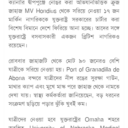
ক্যানারি দ্বীপপুঞ্জে নোঙর করা অভিযানভিত্তিক ক্রুজ
জাহাজ MV Hondius থেকে সরিয়ে নেওয়া ১৭ জন
মার্কিন নাগরিককে যুক্তরাষ্ট্র সরকারের চার্টার করা
বিশেষ বিমানে দেশে ফিরিয়ে আনা হচ্ছে। তাদের সঙ্গে
যুক্তরাষ্ট্রে বসবাসকারী একজন ব্রিটিশ নাগরিকও
রয়েছেন।
রোববার জাহাজটি থেকে মোট ৯০ জনেরও বেশি
যাত্রীকে সরিয়ে নেওয়া হয়। Port of Granadilla de
Abona বন্দরে যাত্রীদের নীল রঙের সুরক্ষা গাউন,
মাথার ক্যাপ এবং মুখে মাস্ক পরে জাহাজ থেকে নামতে
দেখা যায়। স্বাস্থ্য কর্মকর্তারা জানিয়েছেন, বড় ধরনের
সংক্রমণ ছড়িয়ে পড়ার ঝুঁকি খুবই কম।
যাত্রীদের নেওয়া হবে যুক্তরাষ্ট্রের Omaha শহরে
অবস্থিত University of Nebraska Medical