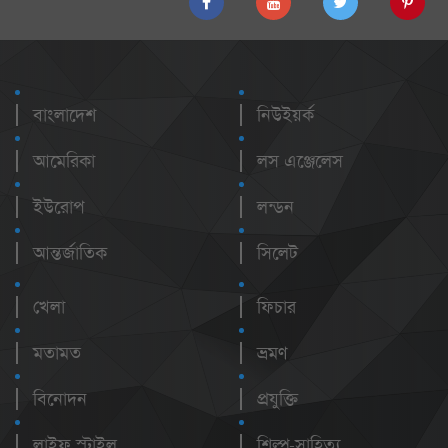
বাংলাদেশ
নিউইয়র্ক
আমেরিকা
লস এঞ্জেলেস
ইউরোপ
লন্ডন
আন্তর্জাতিক
সিলেট
খেলা
ফিচার
মতামত
ভ্রমণ
বিনোদন
প্রযুক্তি
লাইফ স্টাইল
শিল্প-সাহিত্য