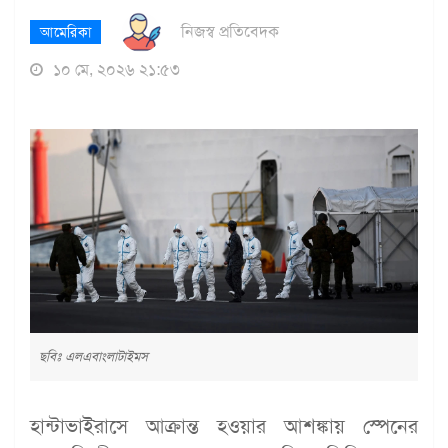
নিজস্ব প্রতিবেদক
আমেরিকা
১০ মে, ২০২৬ ২১:৫৩
ছবিঃ এলএবাংলাটাইমস
হান্টাভাইরাসে আক্রান্ত হওয়ার আশঙ্কায় স্পেনের