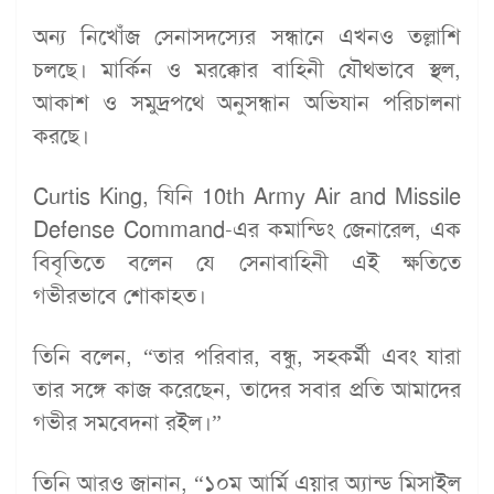
অন্য নিখোঁজ সেনাসদস্যের সন্ধানে এখনও তল্লাশি
চলছে। মার্কিন ও মরক্কোর বাহিনী যৌথভাবে স্থল,
আকাশ ও সমুদ্রপথে অনুসন্ধান অভিযান পরিচালনা
করছে।
Curtis King, যিনি 10th Army Air and Missile
Defense Command-এর কমান্ডিং জেনারেল, এক
বিবৃতিতে বলেন যে সেনাবাহিনী এই ক্ষতিতে
গভীরভাবে শোকাহত।
তিনি বলেন, “তার পরিবার, বন্ধু, সহকর্মী এবং যারা
তার সঙ্গে কাজ করেছেন, তাদের সবার প্রতি আমাদের
গভীর সমবেদনা রইল।”
তিনি আরও জানান, “১০ম আর্মি এয়ার অ্যান্ড মিসাইল