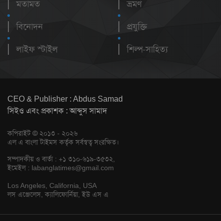
মতামত
ভ্রমণ
বিনোদন
প্রযুক্তি
লাইফ স্টাইল
শিল্প-সাহিত্য
CEO & Publisher : Abdus Samad
সিইও এবং প্রকাশক : আব্দুস সামাদ
কপিরাইট © ২০১৩ - ২০২৬
এল এ বাংলা টাইমস কর্তৃক সর্বস্বত্ব সংরক্ষিত।
সম্পাদকীয় ও বার্তা : +১ ৩১০-৬১৯-৩৫৩২,
ইমেইল :
labanglatimes@gmail.com
Los Angeles, California, USA
লস এঞ্জেলেস, ক্যালিফোর্নিয়া, ইউ এস এ