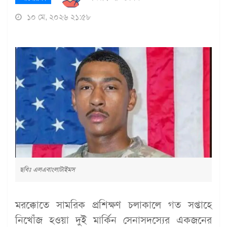
১০ মে, ২০২৬ ২১:৫৮
ছবিঃ এলএবাংলাটাইমস
মরক্কোতে সামরিক প্রশিক্ষণ চলাকালে গত সপ্তাহে
নিখোঁজ হওয়া দুই মার্কিন সেনাসদস্যের একজনের