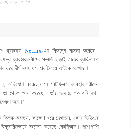
২ মে, ২০২৬ ০৩:৪৬
ং প্ল্যাটফর্ম
Netflix
-এর বিরুদ্ধে মামলা করেছে।
তবয়স্ক ব্যবহারকারীদের সম্মতি ছাড়াই তাদের ব্যক্তিগত
 করে দীর্ঘ সময় ধরে প্ল্যাটফর্মে আটকে রেখেছে।
রেল, অভিযোগ করেছেন যে নেটফ্লিক্স ব্যবহারকারীদের
রে তা থেকে আয় করেছে। তাঁর ভাষায়, “আপনি যখন
যবেক্ষণ করে।”
্টে ক্লিক করছেন, কতক্ষণ ধরে দেখছেন, কোন ভিডিওর
্তারিতভাবে সংরক্ষণ করেছে নেটফ্লিক্স। পাশাপাশি