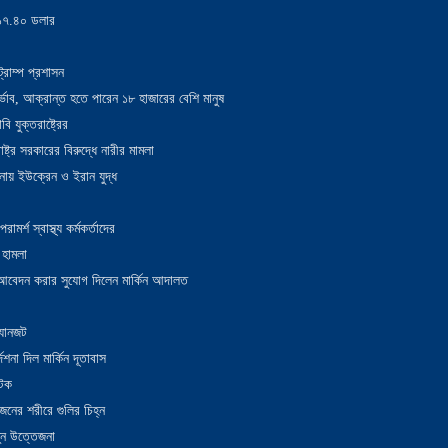
য় ১৭.৪০ ডলার
্রাম্প প্রশাসন
াদুর্ভাব, আক্রান্ত হতে পারেন ১৮ হাজারের বেশি মানুষ
 যুক্তরাষ্ট্রের
াষ্ট্র সরকারের বিরুদ্ধে নারীর মামলা
নায় ইউক্রেন ও ইরান যুদ্ধ
র্শ স্বাস্থ্য কর্মকর্তাদের
 হামলা
ন আবেদন করার সুযোগ দিলেন মার্কিন আদালত
 যানজট
েশনা দিল মার্কিন দূতাবাস
আটক
নের শরীরে গুলির চিহ্ন
তুন উত্তেজনা