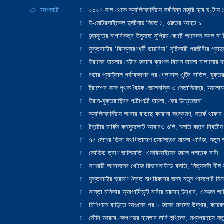
আপডেট :
২০২৭ সাল থেকে ক্যালিফোর্নিয়ায় সর্বনিম্ন মজুরি হবে ঘণ্টা
ই-মোটরসাইকেল দুর্ঘটনায় নিহত ১, গুরুতর আহত ১
জন্মসূত্রে নাগরিকত্ব ইস্যুতে সুপ্রিম কোর্টে আবেদন করল না ট
যুক্তরাষ্ট্রে ‘বিস্ফোরণধর্মী ডায়রিয়া’ সৃষ্টিকারী পরজীবীর প্র
ইরানের হামলার চেষ্টার জবাবে ব্যাপক বিমান হামলা চালানোর দাবি
বর্ডার প্যাট্রোল পর্যবেক্ষণের পর গ্লোবাল এন্ট্রি বাতিল, যুক্তর
ট্রাম্পের সঙ্গে পৃথক বৈঠক জেলেনস্কি ও নেতানিয়াহুর, আলোচ
ইরান-যুক্তরাষ্ট্রের পাল্টাপাল্টি হামলা, ফের উত্তেজনা
ক্যালিফোর্নিয়ায় আবার বাড়ছে করোনা সংক্রমণ, সতর্ক থাকার পরাম
টরন্টোর মার্কিন কনস্যুলেটে আবারও গুলি, চলতি বছরে দ্বিতীয়
৭৫ দেশের ভিসা স্থগিতাদেশ চ্যালেঞ্জের মামলা খারিজ, নতু
কোভিড ত্রাণ জালিয়াতি: এফবিআইয়ের জালে পলাতক নারী
সাশ্রয়ী আবাসনের খোঁজে রিভারসাইডে বসতি, নিত্যসঙ্গী দীর্ঘ
যুক্তরাষ্ট্রে ভ্রমণে দ্বৈত নাগরিকদের জন্য নতুন পাসপোর্ট নির্দ
সান্তা মনিকার অ্যাপার্টমেন্টে নারীর মরদেহ উদ্ধার, একজন 
মিশিগানে বাড়িতে আগুনের পর ৮ জনের মরদেহ উদ্ধার, কয়েকজ
সৌদি আরবে ক্ষেপণাস্ত্র হামলার দাবি হুথিদের, মধ্যপ্রাচ্যে ন