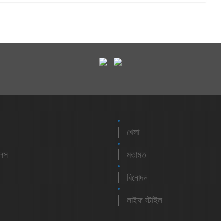
খেলা
লেস
মতামত
বিনোদন
লাইফ স্টাইল