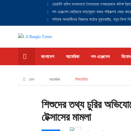
হোয়াইট হাউস সংবাদদাতা নৈশভোজে গণমাধ্যমকে কটাক্ষ ট্রাম
লস এঞ্জেলেস মেট্রোকে ভাড়ামুক্ত করার পরিকল্পনা মেয়র কারে
সাইবার অপরাধীদের বিরুদ্ধে কঠোর যুক্তরাষ্ট্র, নতুন ভিসা নিষ
বাংলাদেশ
আমেরিকা
লস এঞ্জেলেস
বিনোদ
হোম
আমেরিকা
বিস্তারিত
শিশুদের তথ্য চুরির অভিযোগে
টেক্সাসের মামলা