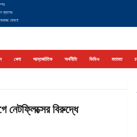
্পের
ন ব্যাসের
েধাজ্ঞা ঘোষণা
ন
খেলা
আন্তর্জাতিক
অর্থনীতি
ভিডিও
মতামত
চ
 নেটফ্লিক্সের বিরুদ্ধে