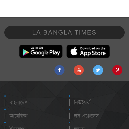
LA BANGLA TIMES
বাংলাদেশ
নিউইয়র্ক
আমেরিকা
লস এঞ্জেলেস
ইউরোপ
লন্ডন