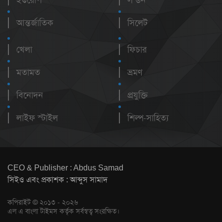
আন্তর্জাতিক
সিলেট
খেলা
ফিচার
মতামত
ভ্রমণ
বিনোদন
প্রযুক্তি
লাইফ স্টাইল
শিল্প-সাহিত্য
CEO & Publisher : Abdus Samad
সিইও এবং প্রকাশক : আব্দুস সামাদ
কপিরাইট © ২০১৩ - ২০২৬
এল এ বাংলা টাইমস কর্তৃক সর্বস্বত্ব সংরক্ষিত।