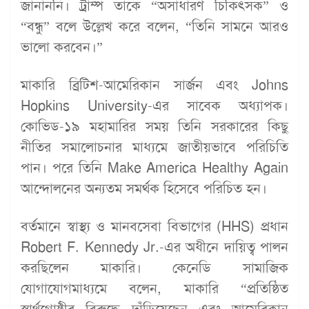
জানাননি। ট্রাম্প তাকে “অসাধারণ চিকিৎসক” ও
“বন্ধু” বলে উল্লেখ করে বলেন, “তিনি সামনে আরও
ভালো করবেন।”
মাকারি ব্রিটিশ-আমেরিকান সার্জন এবং Johns
Hopkins University-এর সাবেক অধ্যাপক।
কোভিড-১৯ মহামারির সময় তিনি সরকারের কিছু
নীতির সমালোচনার মাধ্যমে জাতীয়ভাবে পরিচিতি
পান। পরে তিনি Make America Healthy Again
আন্দোলনের অন্যতম সমর্থক হিসেবে পরিচিত হন।
বর্তমানে স্বাস্থ্য ও মানবসেবা বিভাগের (HHS) প্রধান
Robert F. Kennedy Jr.-এর অধীনে দায়িত্ব পালন
করছিলেন মাকারি। কেনেডি সামাজিক
যোগাযোগমাধ্যমে বলেন, মাকারি “প্রতিষ্ঠিত