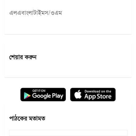
এলএবাংলাটাইমস/ওএম
শেয়ার করুন
পাঠকের মতামত