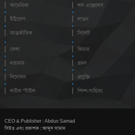
আমেরিকা
লস এঞ্জেলেস
ইউরোপ
লন্ডন
আন্তর্জাতিক
সিলেট
খেলা
ফিচার
মতামত
ভ্রমণ
বিনোদন
প্রযুক্তি
লাইফ স্টাইল
শিল্প-সাহিত্য
CEO & Publisher : Abdus Samad
সিইও এবং প্রকাশক : আব্দুস সামাদ