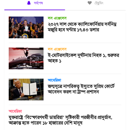
সর্বশেষ
ট্রেন্ডিং
লস এঞ্জেলেস
২০২৭ সাল থেকে ক্যালিফোর্নিয়ায় সর্বনিম্ন
মজুরি হবে ঘণ্টায় ১৭.৪০ ডলার
লস এঞ্জেলেস
ই-মোটরসাইকেল দুর্ঘটনায় নিহত ১, গুরুতর
আহত ১
আমেরিকা
জন্মসূত্রে নাগরিকত্ব ইস্যুতে সুপ্রিম কোর্টে
আবেদন করল না ট্রাম্প প্রশাসন
আমেরিকা
যুক্তরাষ্ট্রে ‘বিস্ফোরণধর্মী ডায়রিয়া’ সৃষ্টিকারী পরজীবীর প্রাদুর্ভাব,
আক্রান্ত হতে পারেন ১৮ হাজারের বেশি মানুষ