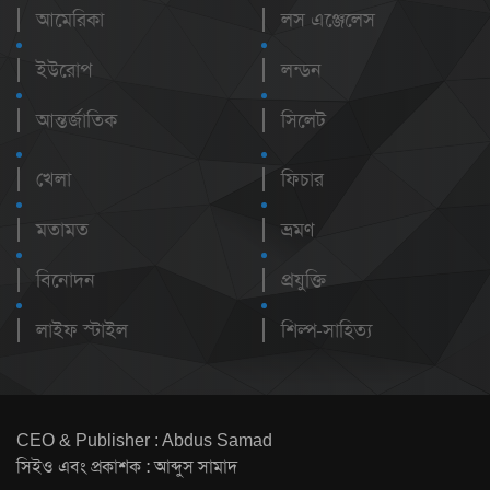
আমেরিকা
লস এঞ্জেলেস
ইউরোপ
লন্ডন
আন্তর্জাতিক
সিলেট
খেলা
ফিচার
মতামত
ভ্রমণ
বিনোদন
প্রযুক্তি
লাইফ স্টাইল
শিল্প-সাহিত্য
CEO & Publisher : Abdus Samad
সিইও এবং প্রকাশক : আব্দুস সামাদ