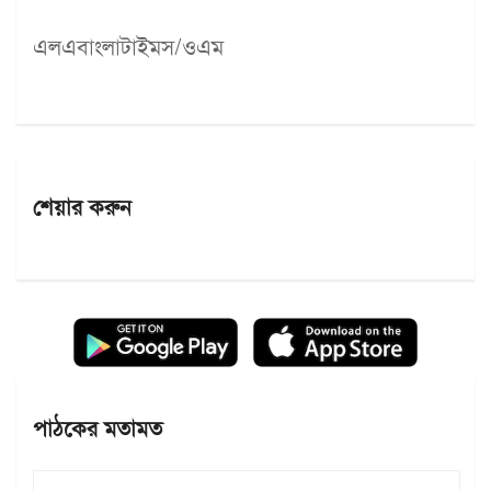
এলএবাংলাটাইমস/ওএম
শেয়ার করুন
পাঠকের মতামত