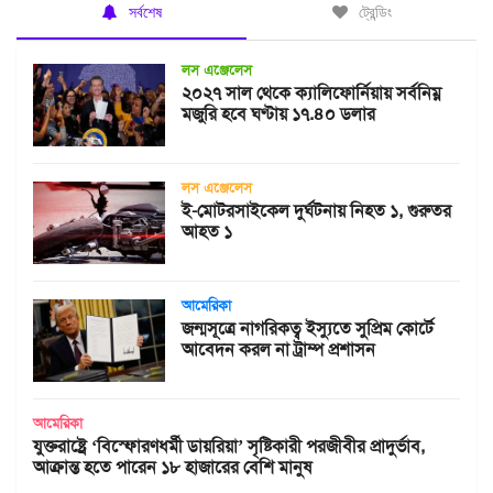
সর্বশেষ
ট্রেন্ডিং
লস এঞ্জেলেস
২০২৭ সাল থেকে ক্যালিফোর্নিয়ায় সর্বনিম্ন
মজুরি হবে ঘণ্টায় ১৭.৪০ ডলার
লস এঞ্জেলেস
ই-মোটরসাইকেল দুর্ঘটনায় নিহত ১, গুরুতর
আহত ১
আমেরিকা
জন্মসূত্রে নাগরিকত্ব ইস্যুতে সুপ্রিম কোর্টে
আবেদন করল না ট্রাম্প প্রশাসন
আমেরিকা
যুক্তরাষ্ট্রে ‘বিস্ফোরণধর্মী ডায়রিয়া’ সৃষ্টিকারী পরজীবীর প্রাদুর্ভাব,
আক্রান্ত হতে পারেন ১৮ হাজারের বেশি মানুষ