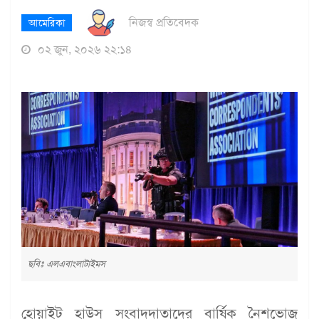
নিজস্ব প্রতিবেদক
আমেরিকা
০২ জুন, ২০২৬ ২২:১৪
ছবিঃ এলএবাংলাটাইমস
হোয়াইট হাউস সংবাদদাতাদের বার্ষিক নৈশভোজ