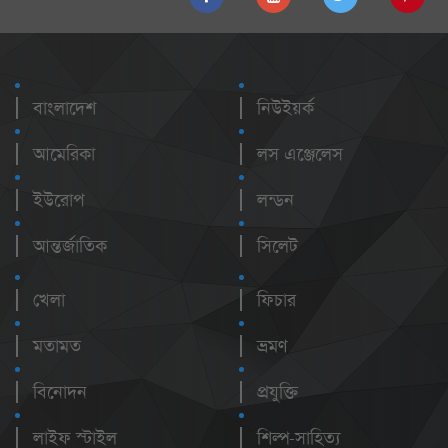
বাংলাদেশ
নিউইয়র্ক
আমেরিকা
লস এঞ্জেলেস
ইউরোপ
লন্ডন
আন্তর্জাতিক
সিলেট
খেলা
ফিচার
মতামত
ভ্রমণ
বিনোদন
প্রযুক্তি
লাইফ স্টাইল
শিল্প-সাহিত্য