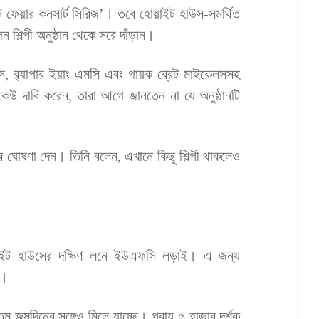
ট ফেয়ার কনসার্ট সিরিজ’। তবে হোয়াইট হাউস-সমর্থিত
শিল্পী অনুষ্ঠান থেকে সরে দাঁড়ান।
ডোরস, র‌্যাপার ইয়াং এমসি এবং গায়ক ব্রেট মাইকেলসসহ
েউ দাবি করেন, তারা আগে জানতেন না যে অনুষ্ঠানটি
ের ঘোষণা দেন। তিনি বলেন, এখানে কিছু শিল্পী থাকলেও
ট হাউসের দক্ষিণ লনে ইউএফসি লড়াই। এ জন্য
ে।
 জন্মদিনের সঙ্গেও মিলে যাচ্ছে। প্রায় ৫ হাজার দর্শক