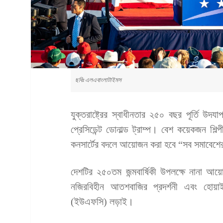
ছবিঃ এলএবাংলাটাইমস
যুক্তরাষ্ট্রের স্বাধীনতার ২৫০ বছর পূর্তি উদ
প্রেসিডেন্ট ডোনাল্ড ট্রাম্প। বেশ কয়েকজন শিল
কনসার্টের বদলে আয়োজন করা হবে “সব সমাবেশে
দেশটির ২৫০তম জন্মবার্ষিকী উপলক্ষে নানা 
নজিরবিহীন আতশবাজির প্রদর্শনী এবং হোয়া
(ইউএফসি) লড়াই।