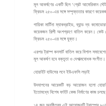
মূল আকর্ষণের একটি ছিল ‘গ্রেট আমেরিকান স্টে
ফ্রিডম ২৫০-এর সঙ্গে সম্পৃক্ততার কারণে কয়েকজন 
গায়িকা মার্টিনা ম্যাকব্রাইড, ব্যান্ড দ্য কমো
কয়েকজন শিল্পী অংশগ্রহণ বাতিল করেন। কেউ ক
ফ্রিডম ২৫০-এর সঙ্গে যুক্ত।
এরপর ট্রাম্প কনসার্ট বাতিল করে বিশাল সমাবেশ
মূল আকর্ষণ হবে বক্তৃতা ও দেশাত্মবোধক সংগীত।
হোয়াইট হাউসের লনে ইউএফসি লড়াই
উদযাপনের আরেকটি বড় আয়োজন হলো হোয়াই
ইতোমধ্যে বিশেষ ফাইট কেজ নির্মাণের কাজ চলছ
১৪ জুন অনুষ্ঠিতব্য এই আয়োজনটি ট্রাম্পের ৮০তম