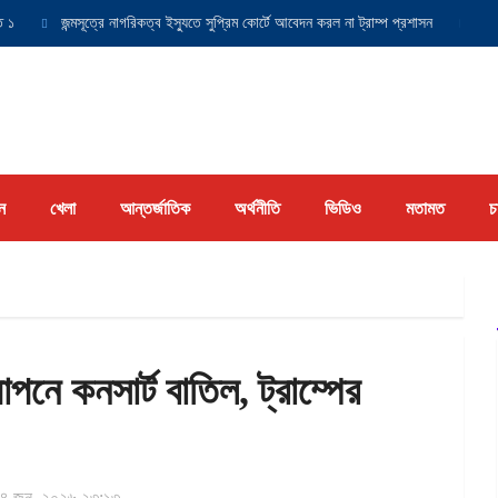
জন্মসূত্রে নাগরিকত্ব ইস্যুতে সুপ্রিম কোর্টে আবেদন করল না ট্রাম্প প্রশাসন
যুক্তরাষ্ট্র
ন
খেলা
আন্তর্জাতিক
অর্থনীতি
ভিডিও
মতামত
চ
াপনে কনসার্ট বাতিল, ট্রাম্পের
৪ জুন, ২০২৬ ২৩:১৩