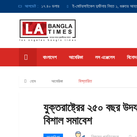
নিম্ন মজুরি হবে ঘণ্টায় ১৭.৪০ ডলার
আপডেট :
ই-মোটরসাইকেল দুর্ঘটনায় নিহত ১, গুরুতর আহত ১
বাংলাদেশ
আমেরিকা
লস এঞ্জেলেস
বিনোদ
হোম
আমেরিকা
বিস্তারিত
যুক্তরাষ্ট্রের ২৫০ বছর উদয
বিশাল সমাবেশ
নিজস্ব প্রতিবেদক
০