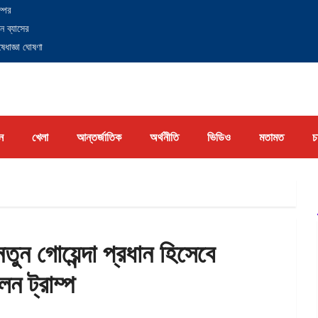
্পের
ন ব্যাসের
েধাজ্ঞা ঘোষণা
ন
খেলা
আন্তর্জাতিক
অর্থনীতি
ভিডিও
মতামত
চ
ুন গোয়েন্দা প্রধান হিসেবে
ন ট্রাম্প