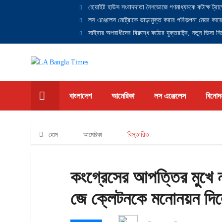
হোয়াইট হাউস সংবাদদাতা নৈশভোজে গণমাধ্যমকে কটাক্ষ ট্রাম
লস এঞ্জেলেস মেট্রোকে ভাড়ামুক্ত করার পরিকল্পনা মেয়র কারে
সাইবার অপরাধীদের বিরুদ্ধে কঠোর যুক্তরাষ্ট্র, নতুন ভিসা নিষ
বাংলাদেশ
আমেরিকা
লস এঞ্জেলেস
বিনোদ
হোম
আমেরিকা
বিস্তারিত
কংগ্রেসের আপত্তির মুখে নত
জে ক্লেটনকে মনোনয়ন দিলে