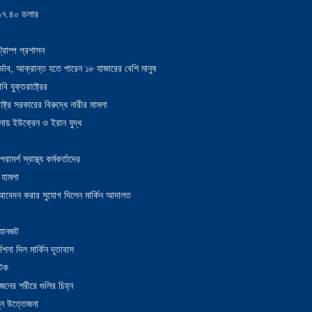
য় ১৭.৪০ ডলার
্রাম্প প্রশাসন
াদুর্ভাব, আক্রান্ত হতে পারেন ১৮ হাজারের বেশি মানুষ
 যুক্তরাষ্ট্রের
াষ্ট্র সরকারের বিরুদ্ধে নারীর মামলা
নায় ইউক্রেন ও ইরান যুদ্ধ
র্শ স্বাস্থ্য কর্মকর্তাদের
 হামলা
ন আবেদন করার সুযোগ দিলেন মার্কিন আদালত
 যানজট
েশনা দিল মার্কিন দূতাবাস
আটক
নের শরীরে গুলির চিহ্ন
তুন উত্তেজনা