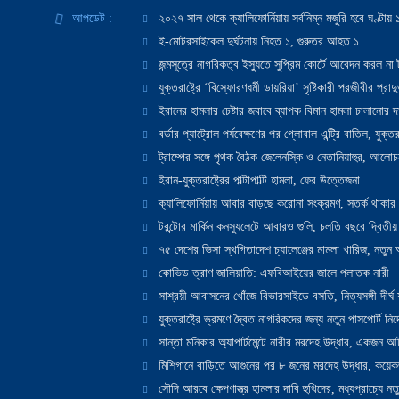
আপডেট :
২০২৭ সাল থেকে ক্যালিফোর্নিয়ায় সর্বনিম্ন মজুরি হবে ঘণ্টা
ই-মোটরসাইকেল দুর্ঘটনায় নিহত ১, গুরুতর আহত ১
জন্মসূত্রে নাগরিকত্ব ইস্যুতে সুপ্রিম কোর্টে আবেদন করল না ট
যুক্তরাষ্ট্রে ‘বিস্ফোরণধর্মী ডায়রিয়া’ সৃষ্টিকারী পরজীবীর প্র
ইরানের হামলার চেষ্টার জবাবে ব্যাপক বিমান হামলা চালানোর দাবি
বর্ডার প্যাট্রোল পর্যবেক্ষণের পর গ্লোবাল এন্ট্রি বাতিল, যুক্তর
ট্রাম্পের সঙ্গে পৃথক বৈঠক জেলেনস্কি ও নেতানিয়াহুর, আলোচ
ইরান-যুক্তরাষ্ট্রের পাল্টাপাল্টি হামলা, ফের উত্তেজনা
ক্যালিফোর্নিয়ায় আবার বাড়ছে করোনা সংক্রমণ, সতর্ক থাকার পরাম
টরন্টোর মার্কিন কনস্যুলেটে আবারও গুলি, চলতি বছরে দ্বিতীয়
৭৫ দেশের ভিসা স্থগিতাদেশ চ্যালেঞ্জের মামলা খারিজ, নতু
কোভিড ত্রাণ জালিয়াতি: এফবিআইয়ের জালে পলাতক নারী
সাশ্রয়ী আবাসনের খোঁজে রিভারসাইডে বসতি, নিত্যসঙ্গী দীর্ঘ
যুক্তরাষ্ট্রে ভ্রমণে দ্বৈত নাগরিকদের জন্য নতুন পাসপোর্ট নির্দ
সান্তা মনিকার অ্যাপার্টমেন্টে নারীর মরদেহ উদ্ধার, একজন 
মিশিগানে বাড়িতে আগুনের পর ৮ জনের মরদেহ উদ্ধার, কয়েকজ
সৌদি আরবে ক্ষেপণাস্ত্র হামলার দাবি হুথিদের, মধ্যপ্রাচ্যে ন