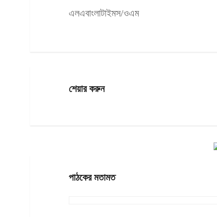
এলএবাংলাটাইমস/ওএম
শেয়ার করুন
পাঠকের মতামত