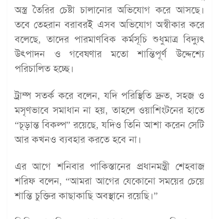
অস্ত্র তৈরির চেষ্টা চালানোর অভিযোগ করে আসছে।
তবে তেহরান বরাবরই এসব অভিযোগ অস্বীকার করে
বলেছে, তাদের পারমাণবিক কর্মসূচি শুধুমাত্র বিদ্যুৎ
উৎপাদন ও গবেষণার মতো শান্তিপূর্ণ উদ্দেশ্যে
পরিচালিত হচ্ছে।
ট্রাম্প সতর্ক করে বলেন, যদি পরিস্থিতি দ্রুত, সহজ ও
মসৃণভাবে সমাধান না হয়, তাহলে ওয়াশিংটনের হাতে
“চূড়ান্ত বিকল্প” রয়েছে, যদিও তিনি আশা করেন সেটি
আর কখনও ব্যবহার করতে হবে না।
এর আগে শনিবার পাকিস্তানের প্রধানমন্ত্রী শেহবাজ
শরিফ বলেন, “আমরা আগের যেকোনো সময়ের চেয়ে
শান্তি চুক্তির কাছাকাছি অবস্থানে রয়েছি।”