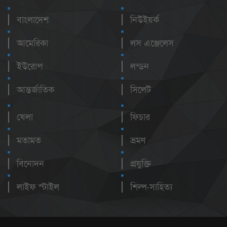
বাংলাদেশ
নিউইয়র্ক
আমেরিকা
লস এঞ্জেলেস
ইউরোপ
লন্ডন
আন্তর্জাতিক
সিলেট
খেলা
ফিচার
মতামত
ভ্রমণ
বিনোদন
প্রযুক্তি
লাইফ স্টাইল
শিল্প-সাহিত্য