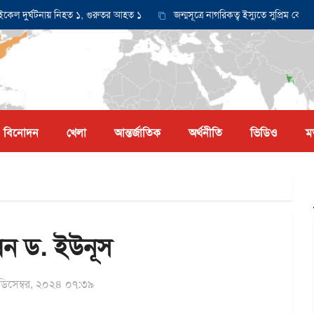
র্ঘটনায় নিহত ১, গুরুতর আহত ১
জন্মসূত্রে নাগরিকত্ব ইস্যুতে সুপ্রিম কোর্টে আব
বিনোদন
খেলা
আন্তর্জাতিক
অর্থনীতি
ভিডিও
ম
েন ড. ইউনূস
ডিসেম্বর, ২০২৪ ০৭:৩৯