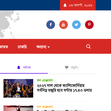
েদন করল না ট্রাম্প প্রশাসন
যুক্তরাষ্ট্রে ‘বিস্ফোরণধর্মী ডায়রিয়া’ সৃষ্টিকারী পরজীবীর 
০৬ আগস্ট, ২০২৬
তামত
চাকরি
অন্যান্য
সর্বশেষ
ট্রেন্ডিং
লস এঞ্জেলেস
২০২৭ সাল থেকে ক্যালিফোর্নিয়ায়
সর্বনিম্ন মজুরি হবে ঘণ্টায় ১৭.৪০ ডলার
লস এঞ্জেলেস