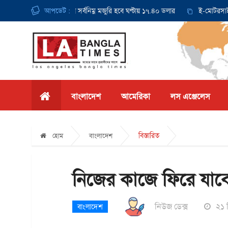
থেকে ক্যালিফোর্নিয়ায় সর্বনিম্ন মজুরি হবে ঘণ্টায় ১৭.৪০ ডলার
আপডেট :
ই-মোটরসাইকেল দু
বাংলাদেশ
আমেরিকা
লস এঞ্জেলেস
বিস্তারিত
হোম
বাংলাদেশ
নিজের কাজে ফিরে যাব
নিউজ ডেক্স
২১ 
বাংলাদেশ