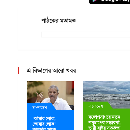
পাঠকের মতামত
এ বিভাগের আরো খবর
বাংলাদেশ
বাংলাদেশ
বঙ্গোপসাগরে নতুন
‘আমার লোক,
লঘুচাপের সম্ভাবনা,
তোমার লোক’
ভারী বৃষ্টির সতর্কতা
কালচার থেকে