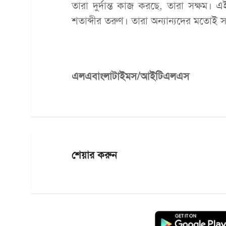
তারা দুর্দান্ত কাজ করছে, তারা সক্ষম।
শতাব্দীর তরুণ। তারা অন্যান্যদের মতোই স
এলএবাংলাটাইমস/আইটিএলএস
শেয়ার করুন