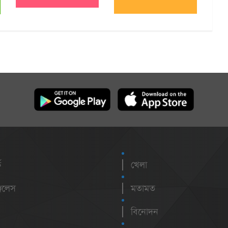
ক
খেলা
েলেস
মতামত
বিনোদন