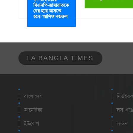
বিএনপি-জামায়াতকে
বের হয়ে আসতে
হবে: আসিফ নজরুল
LA BANGLA TIMES
বাংলাদেশ
নিউইয়র্
আমেরিকা
লস এঞ্জ
ইউরোপ
লন্ডন