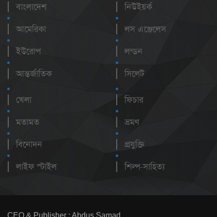
বাংলাদেশ
নিউইয়র্ক
আমেরিকা
লস এঞ্জেলেস
ইউরোপ
লন্ডন
আন্তর্জাতিক
সিলেট
খেলা
ফিচার
মতামত
ভ্রমণ
বিনোদন
প্রযুক্তি
লাইফ স্টাইল
শিল্প-সাহিত্য
CEO & Publisher : Abdus Samad