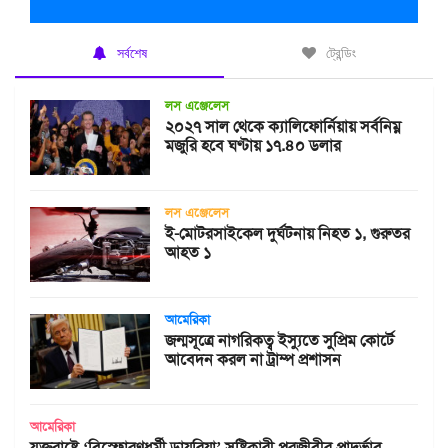
সর্বশেষ
ট্রেন্ডিং
লস এঞ্জেলেস
২০২৭ সাল থেকে ক্যালিফোর্নিয়ায় সর্বনিম্ন
মজুরি হবে ঘণ্টায় ১৭.৪০ ডলার
লস এঞ্জেলেস
ই-মোটরসাইকেল দুর্ঘটনায় নিহত ১, গুরুতর
আহত ১
আমেরিকা
জন্মসূত্রে নাগরিকত্ব ইস্যুতে সুপ্রিম কোর্টে
আবেদন করল না ট্রাম্প প্রশাসন
আমেরিকা
যুক্তরাষ্ট্রে ‘বিস্ফোরণধর্মী ডায়রিয়া’ সৃষ্টিকারী পরজীবীর প্রাদুর্ভাব,