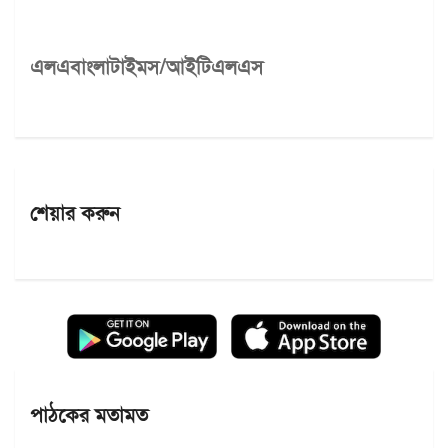
এলএবাংলাটাইমস/আইটিএলএস
শেয়ার করুন
পাঠকের মতামত