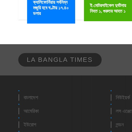
ক্যালিফোর্নিয়ায় সর্বনিম্ন
ই-মোটরসাইকেল দুর্ঘটনায়
মজুরি হবে ঘণ্টায় ১৭.৪০
নিহত ১, গুরুতর আহত ১
ডলার
LA BANGLA TIMES
বাংলাদেশ
নিউইয়র্ক
আমেরিকা
লস এঞ্জে
ইউরোপ
লন্ডন