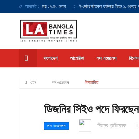
ায় সর্বনিম্ন মজুরি হবে ঘণ্টায় ১৭.৪০ ডলার
আপডেট :
ই-মোটরসাইকেল দুর্ঘটনায় নিহত ১, গুরুতর আহ
বাংলাদেশ
আমেরিকা
লস এঞ্জেলেস
বিনোদ
হোম
লস এঞ্জেলেস
বিস্তারিত
ডিজনির সিইও পদে ফিরছে
নিজস্ব প্রতিবেদক
লস এঞ্জেলেস