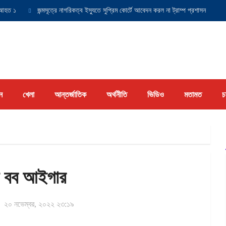
ত ১
জন্মসূত্রে নাগরিকত্ব ইস্যুতে সুপ্রিম কোর্টে আবেদন করল না ট্রাম্প প্রশাসন
যুক্
ন
খেলা
আন্তর্জাতিক
অর্থনীতি
ভিডিও
মতামত
চ
ন বব আইগার
২০ নভেম্বর, ২০২২ ২৩:১৯