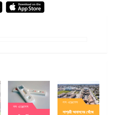
লস এঞ্জেলেস
লস এঞ্জেলেস
সাশ্রয়ী আবাসনের খোঁজে