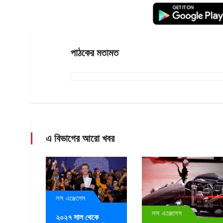
পাঠকের মতামত
এ বিভাগের আরো খবর
লস এঞ্জেলেস
লস এঞ্জেলেস
২০২৭ সাল থেকে