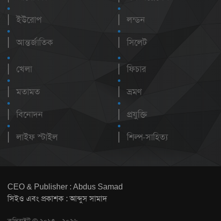
ইউরোপ
লন্ডন
আন্তর্জাতিক
সিলেট
খেলা
ফিচার
মতামত
ভ্রমণ
বিনোদন
প্রযুক্তি
লাইফ স্টাইল
শিল্প-সাহিত্য
CEO & Publisher : Abdus Samad
সিইও এবং প্রকাশক : আব্দুস সামাদ