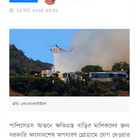
২২ মার্চ, ২০২৫ ২৩:৩২
ছবিঃ এলএবাংলাটাইমস
পালিসেডস আগুনে ক্ষতিগ্রস্ত বাড়ির মালিকদের জন্য
সরকারি ধ্বংসাবশেষ অপসারণ প্রোগ্রামে যোগ দেওয়ার